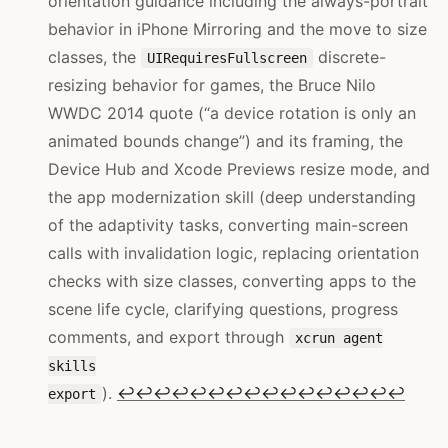
orientation guidance including the always-portrait
behavior in iPhone Mirroring and the move to size
classes, the
discrete-
UIRequiresFullscreen
resizing behavior for games, the Bruce Nilo
WWDC 2014 quote (“a device rotation is only an
animated bounds change”) and its framing, the
Device Hub and Xcode Previews resize mode, and
the app modernization skill (deep understanding
of the adaptivity tasks, converting main-screen
calls with invalidation logic, replacing orientation
checks with size classes, converting apps to the
scene life cycle, clarifying questions, progress
comments, and export through
xcrun agent
skills
).
↩
↩
↩
↩
↩
↩
↩
↩
↩
↩
↩
↩
↩
↩
↩
↩
export