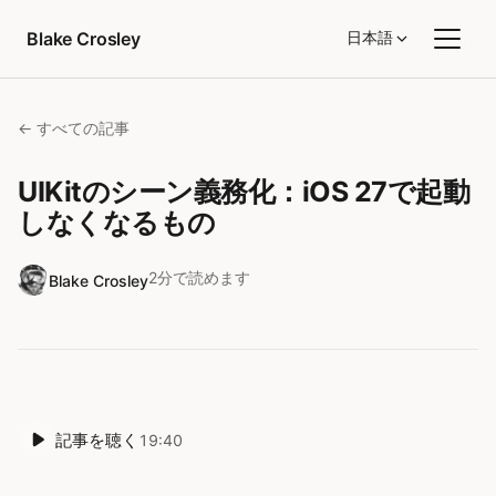
コンテンツへスキップ
Blake Crosley
日本語
← すべての記事
UIKitのシーン義務化：iOS 27で起動
しなくなるもの
2分で読めます
Blake Crosley
記事を聴く
19:40