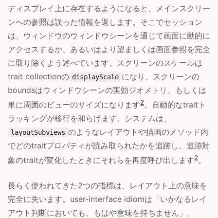
ディスプレイ上に存在するようになると、メインスクリー
ンへの参照は誤った情報を返します。そこでセッション
は、ウィンドウのウィンドウシーンを通じて画面に動的に
アクセスするか、あるいはより望ましくは画面参照を完全
に取り除くよう述べています。スクリーンのスケールは
trait collectionの
になり、スクリーンの
displayScale
boundsはウィンドウシーンの実効ジオメトリ、もしくは
2
単に周囲のビューのサイズになります
。自動的なtraitト
ラッキングが移行を和らげます。システムは、
のようなレイアウトや描画のメソッド内
layoutSubviews
でどのtraitプロパティが読み取られたかを追跡し、追跡対
2
象のtraitが変化したときにそれらを再度呼び出します
。
長らく使われてきた2つの指標は、レイアウト上の意味を
完全に失います。user-interface idiomは「いかなるレイ
アウト判断においても、もはや意味を持ちません」。