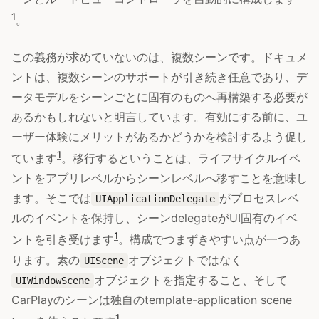
1
。
この義務が求めていないのは、複数シーンです。ドキュメ
ントは、複数シーンのサポートが引き続き任意であり、デ
ータモデルをシーンごとに固有のものへ再構築する必要が
あるかもしれないと明言しています。有効にする前に、ユ
ーザー体験にメリットがあるかどうかを検討するよう促し
1
ています
。移行するということは、ライフサイクルイベ
ントをアプリレベルからシーンレベルへ移すことを意味し
ます。そこでは
がプロセスレベ
UIApplicationDelegate
ルのイベントを保持し、シーンdelegateがUI固有のイベ
1
ントを引き受けます
。構成でつまずきやすい点が一つあ
ります。素の
オブジェクトではなく
UIScene
オブジェクトを指定すること、そして
UIWindowScene
CarPlayのシーンは独自のtemplate-application scene
1