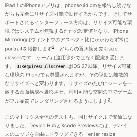
iPad上のiPhoneアプリは、phoneのidiomを報告し続けな
がらも完全にリサイズ可能で動作するからです。そしてサ
ポートされるインターフェース方向は、リサイズ可能な環
境ではシステムが無視するただの設定値となり、iPhone
Mirroringはウィンドウのアスペクト比にかかわらず常に
2
portraitを報告します
。どちらの置き換え先もsize
classesです。ゲームは適用除外ではなく配慮を受けま
す。
はiOS 27以降、リサイズ可能
UIRequiresFullscreen
な環境のiPhoneでも尊重されますが、その挙動は離散的
なリサイズへと変わります。リサイズのたびにシーンを一
致する画面構成へ遷移させ、利用可能な空間の中でゲーム
2
がフル品質でレンダリングされるようにします
。
このマトリクス全体のテストも、同じサイクルで安価にな
りました。Device HubとXcode Previewsには、デバイ
スのエッジを自由にドラッグできる「enter resize