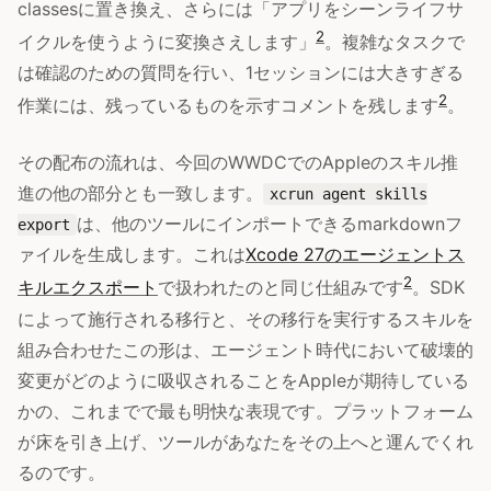
classesに置き換え、さらには「アプリをシーンライフサ
2
イクルを使うように変換さえします」
。複雑なタスクで
は確認のための質問を行い、1セッションには大きすぎる
2
作業には、残っているものを示すコメントを残します
。
その配布の流れは、今回のWWDCでのAppleのスキル推
進の他の部分とも一致します。
xcrun agent skills
は、他のツールにインポートできるmarkdownフ
export
ァイルを生成します。これは
Xcode 27のエージェントス
2
キルエクスポート
で扱われたのと同じ仕組みです
。SDK
によって施行される移行と、その移行を実行するスキルを
組み合わせたこの形は、エージェント時代において破壊的
変更がどのように吸収されることをAppleが期待している
かの、これまでで最も明快な表現です。プラットフォーム
が床を引き上げ、ツールがあなたをその上へと運んでくれ
るのです。