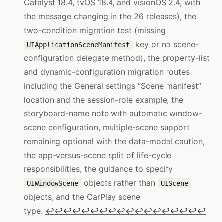
Catalyst 18.4, tvOS 18.4, and visionOS 2.4, with
the message changing in the 26 releases), the
two-condition migration test (missing
key or no scene-
UIApplicationSceneManifest
configuration delegate method), the property-list
and dynamic-configuration migration routes
including the General settings “Scene manifest”
location and the session-role example, the
storyboard-name note with automatic window-
scene configuration, multiple-scene support
remaining optional with the data-model caution,
the app-versus-scene split of life-cycle
responsibilities, the guidance to specify
objects rather than
UIWindowScene
UIScene
objects, and the CarPlay scene
type.
↩
↩
↩
↩
↩
↩
↩
↩
↩
↩
↩
↩
↩
↩
↩
↩
↩
↩