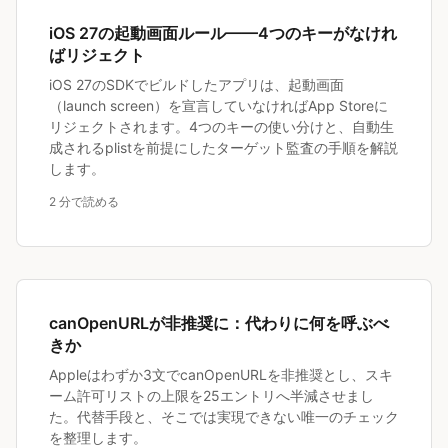
iOS 27の起動画面ルール——4つのキーがなけれ
ばリジェクト
iOS 27のSDKでビルドしたアプリは、起動画面
（launch screen）を宣言していなければApp Storeに
リジェクトされます。4つのキーの使い分けと、自動生
成されるplistを前提にしたターゲット監査の手順を解説
します。
2 分で読める
canOpenURLが非推奨に：代わりに何を呼ぶべ
きか
Appleはわずか3文でcanOpenURLを非推奨とし、スキ
ーム許可リストの上限を25エントリへ半減させまし
た。代替手段と、そこでは実現できない唯一のチェック
を整理します。