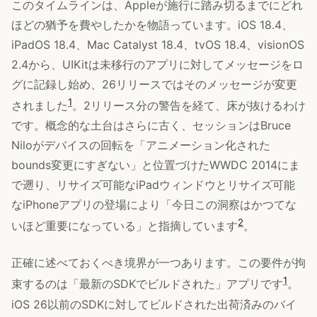
このタイムラインは、Appleが施行に踏み切るまでにどれ
ほどの猶予を費やしたかを物語っています。iOS 18.4、
iPadOS 18.4、Mac Catalyst 18.4、tvOS 18.4、visionOS
2.4から、UIKitは未移行のアプリに対してメッセージをロ
グに記録し始め、26リリースではそのメッセージが変更
1
されました
。2リリース分の警告を経て、床が抜けるわけ
です。概念的な土台はさらに古く、セッションはBruce
Niloがデバイスの回転を「アニメーション化された
bounds変更にすぎない」と位置づけたWWDC 2014にま
で遡り、リサイズ可能なiPadウィンドウとリサイズ可能
なiPhoneアプリの登場により「今日この洞察はかつてな
2
いほど重要になっている」と指摘しています
。
正確に述べておくべき境界が一つあります。この要件が拘
1
束するのは「最新のSDKでビルドされた」アプリです
。
iOS 26以前のSDKに対してビルドされた出荷済みのバイ