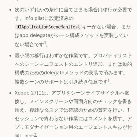
次のいずれかの条件に当てはまる場合は移行が必要で
す。Info.plistに設定済みの
キーがない場合、また
UIApplicationSceneManifest
はapp delegateがシーン構成メソッドを実装してい
1
ない場合です
。
最小限の移行はわずかな作業です。プロパティリスト
へのシーンマニフェストのエントリ追加、または動的
構成のためのdelegateメソッドの実装で済みます。
1
複数シーンのサポートは引き続き任意です
。
Xcode 27には、アプリをシーンライフサイクルへ変
換し、メインスクリーンや画面方向のチェックを書き
換え、複雑なタスクでは確認のための質問を行い、1
セッションで終わらない作業にはコメントを残す、ア
プリモダナイゼーション用のエージェントスキルが付
2
属します
。