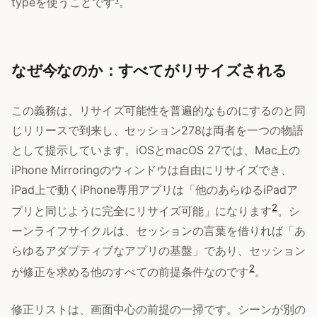
typeを使うことです
。
なぜ今なのか：すべてがリサイズされる
この義務は、リサイズ可能性を普遍的なものにするのと同
じリリースで到来し、セッション278は両者を一つの物語
として提示しています。iOSとmacOS 27では、Mac上の
iPhone Mirroringのウィンドウは自由にリサイズでき、
iPad上で動くiPhone専用アプリは「他のあらゆるiPadア
2
プリと同じように完全にリサイズ可能」になります
。シ
ーンライフサイクルは、セッションの言葉を借りれば「あ
らゆるアダプティブなアプリの基盤」であり、セッション
2
が修正を求める他のすべての前提条件なのです
。
修正リストは、画面中心の前提の一掃です。シーンが別の