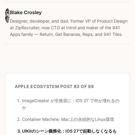
Blake Crosley
Designer, developer, and dad. Former VP of Product Design
at ZipRecruiter; now CTO at Introl and maker of the 941
Apps family — Return, Get Bananas, Reps, and 941 Tiles.
APPLE ECOSYSTEM
POST 83 OF 99
ImageCreator が非推奨に：iOS 27 で何が壊れるの
か
Container Machine: Mac上の永続的なLinux環境
UIKitのシーン義務化：iOS 27で起動しなくなるも