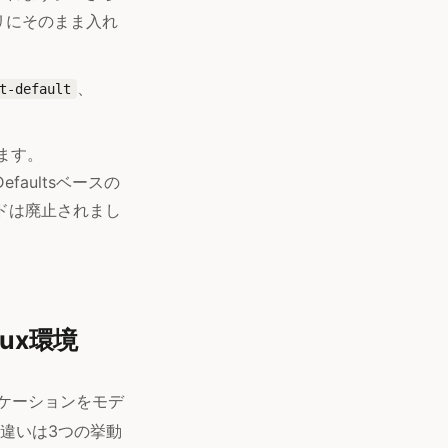
リにそのまま入れ
、
t-default
ます。
faultsベースの
ドは廃止されまし
ux環境
リケーションをモデ
違いは3つの挙動