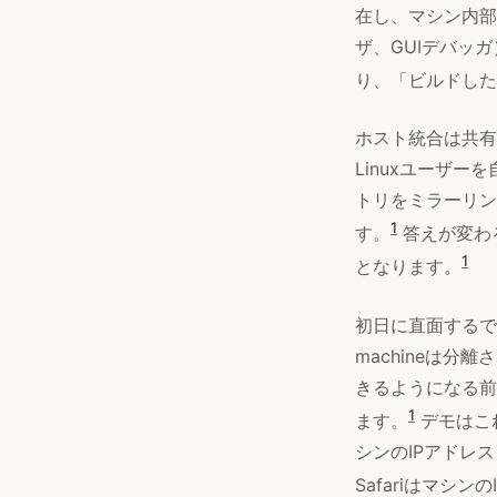
在し、マシン内部
ザ、GUIデバッ
り、「ビルドした
ホスト統合は共有
Linuxユーザ
トリをミラーリ
1
す。
答えが変わ
1
となります。
初日に直面するで
machineは
きるようになる前
1
ます。
デモはこ
シンのIPアドレ
Safariはマシ