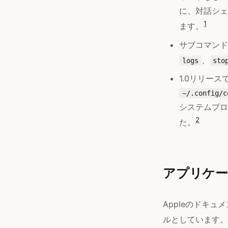
に、対話シェ
1
ます。
サブコマン
、
logs
sto
1.0リリー
~/.config/c
システムプロ
2
た。
アプリケー
Appleのドキ
ルとしています。co