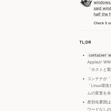
windows.
said win
half the f
Check it o
TL;DR
container m
Appleが W
「ホストと緊
コンテナが「ア
「Linux
ムの変更を永
差別化要因は
ワードなし