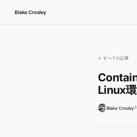
コンテンツへスキップ
Blake Crosley
← すべての記事
Conta
Linux
Blake Crosley