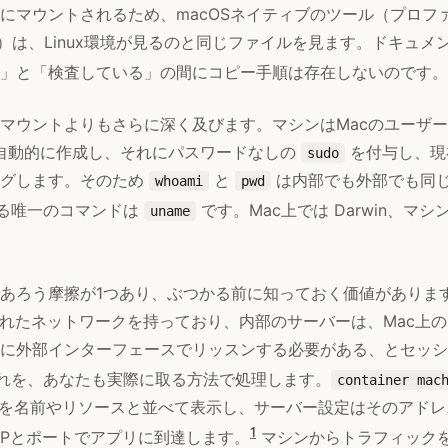
にマウントされるため、macOSネイティブのツール（プロフ
ガ）は、Linux環境が見るのと同じファイルを見ます。ドキュメ
」と「検査している」の間にコピー手順は存在しないのです。
マウントよりもさらに深く及びます。マシンはMacのユーザ
ーを自動的に作成し、それにパスワードなしの
を付与し、現
sudo
ングします。そのため
と
は内部でも外部でも同
whoami
pwd
る唯一のコマンドは
です。Mac上では Darwin、マシン
uname
あろう摩擦が1つあり、ぶつかる前に知っておく価値があります。co
分離されたネットワークを持っており、内部のサーバーは、Mac上
に外部インターフェースでリッスンする必要がある、とセッシ
れを、あなたも実際に取る方法で処理します。
container mac
スを名前やリソースと並べて表示し、サーバー設定はそのアド
1
ンのIPとポートでアプリに到達します。
マシンからトラフィック