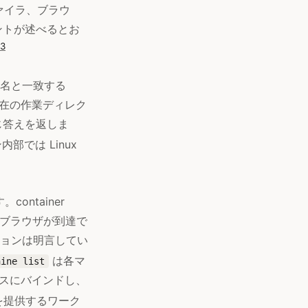
ァイラ、ブラウ
ントが述べるとお
3
ー名と一致する
在の作業ディレク
じ答えを返しま
内部では Linux
ntainer
のブラウザが到達で
ョンは明言してい
は各マ
hine list
レスにバインドし、
を提供するワーク