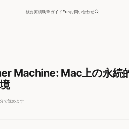
概要
実績
執筆
ガイド
Fun
お問い合わせ
iner Machine: Mac上の永
環境
3分で読めます