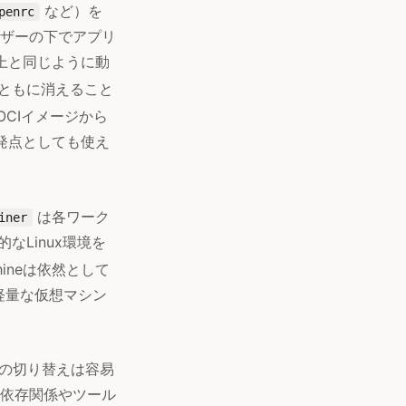
など）を
penrc
ザーの下でアプリ
ン上と同じように動
ともに消えること
CIイメージから
発点としても使え
は各ワーク
iner
なLinux環境を
chineは依然として
の軽量な仮想マシン
xの切り替えは容易
依存関係やツール