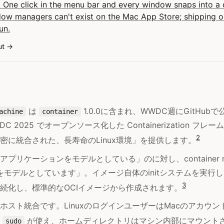
 One click in the menu bar and every window snaps into a c
dow managers can't exist on the Mac App Store; shipping
un.
ut
は
1.0.0に含まれ、WWDC週にGitHub
achine
container
WDC 2025 でオープンソース化した Containerization フ
2
密に統合された、長寿命のLinux環境」を提供します。
プリケーションをモデルとしている」のに対し、container ma
環境をモデルとしています」。イメージ自体のinitシステムを実行
3
続化し、標準的なOCIイメージから作成されます。
ホスト統合です。LinuxのログインユーザーはMacのアカウ
の
が使え、ホームディレクトリはマシン内部にマウント
sudo