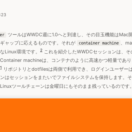
:23
ツールはWWDC週に1.0へと到達し、その目玉機能はMac
er
たギャップに応えるものです。それが
、m
container machine
2
Linux環境です。
これを紹介したWWDCセッションは、そ
ontainer machineは、コンテナのように高速かつ軽量で
1
リポジトリとdotfilesは両側で利用でき、ログインユーザー
ンはセッションをまたいでファイルシステムを保持します。そ
Linuxツールチェーンは金曜日にもそのまま残っているのです