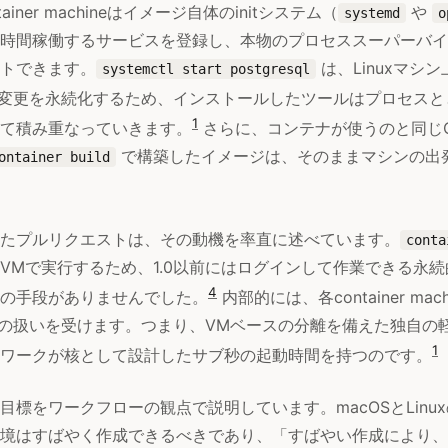
ainer machineはイメージ自体のinitシステム（
や
systemd
o
時間稼働するサービスを登録し、本物のプロセススーパーバイ
トできます。
は、Linuxマシ
systemctl start postgresql
変更を永続化するため、インストールしたツールはプロセスと
1
て積み重なっていきます。
さらに、コンテナが使うのと同じO
で構築したイメージは、そのままマシンの出
ontainer build
たプルリクエストは、その動機を率直に述べています。
conta
VMで実行するため、1.0以前にはログインして作業できる永続的
4
の手段がありませんでした。
内部的には、各container ma
izationの扱いを受けます。つまり、VMベースの分離を備えた独自
1
ワークが核として設計したサブ秒の起動時間を持つのです。
目標をワークフローの観点で説明しています。macOSとLinu
境はすばやく作成できるべきであり、「すばやい作成により、