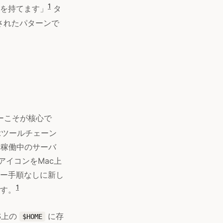
1
を持てます」
タ
されたパターンで
ローこそが核心で
ftツールチェーン
 は、稼働中のサーバ
リアイコンをMac上
ー手順なしに新し
1
です。
S上の
に存
$HOME