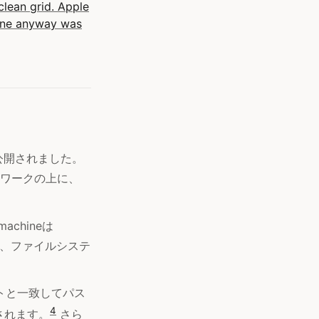
lean grid. Apple
 one anyway was
で公開されました。
レームワークの上に、
chineは
し、ファイルシステ
ントと一致してパス
4
されます。
さら