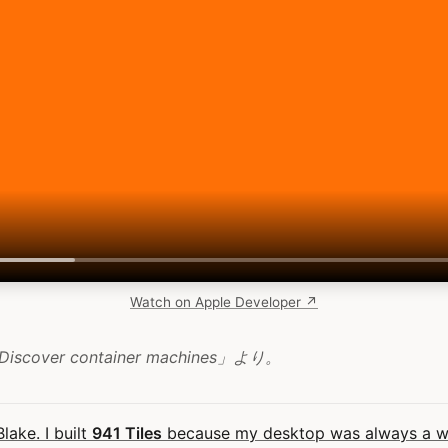
Watch on Apple Developer ↗
cover container machines」より。
Blake. I built
941 Tiles
because my desktop was always a wal