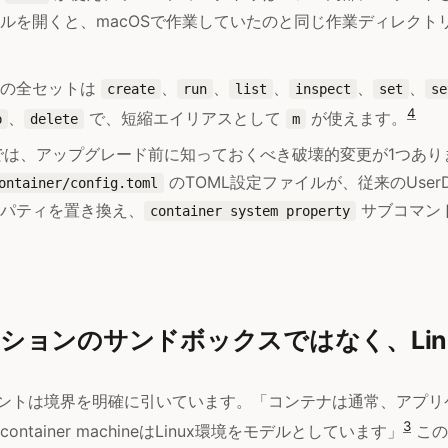
ルを開くと、macOSで作業していたのと同じ作業ディレクト
ドの全セットは
、
、
、
、
、
create
run
list
inspect
set
se
4
、
で、短縮エイリアスとして
が使えます。
p
delete
m
スでは、アップグレード前に知っておくべき破壊的変更が1つあり
のTOML設定ファイルが、従来のUserDe
ontainer/config.toml
パティを置き換え、
サブコマン
container system property
ションのサンドボックスではなく、Lin
ュメントは境界を明確に引いています。「コンテナは通常、アプ
3
ntainer machineはLinux環境をモデルとしています」
この