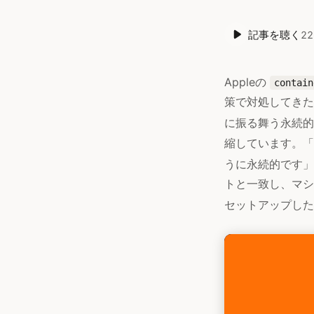
記事を聴く
22
Appleの
contain
策で対処してき
に振る舞う永続的な
縮しています。「C
うに永続的です」
トと一致し、マシ
セットアップした