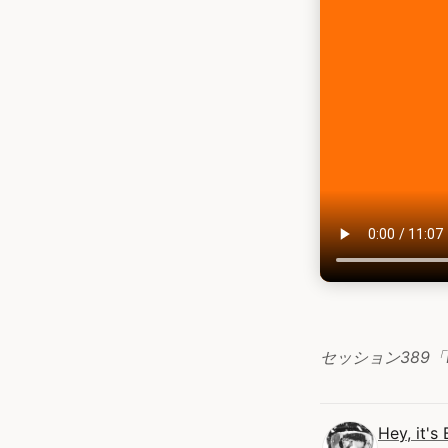
セッション389「Dis
Hey, it's 