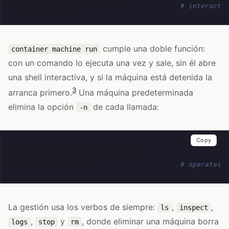
container
machine
run
-n
dev
# interacti
cumple una doble función:
container machine run
con un comando lo ejecuta una vez y sale, sin él abre
una shell interactiva, y si la máquina está detenida la
3
arranca primero.
Una máquina predeterminada
elimina la opción
de cada llamada:
-n
Copy
container
machine
set-default
dev

container
machine
run
# operates 
La gestión usa los verbos de siempre:
,
,
ls
inspect
,
y
, donde eliminar una máquina borra
logs
stop
rm