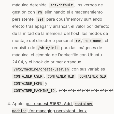
máquina detenida,
, los verbos de
set-default
gestión con
eliminando el almacenamiento
rm
persistente,
para cpus/memory surtiendo
set
efecto tras apagar y arrancar, el valor por defecto
de la mitad de la memoria del host, los modos de
montaje del directorio personal
/
/
, el
rw
ro
none
requisito de
para las imágenes de
/sbin/init
máquina, el ejemplo de Dockerfile con Ubuntu
24.04, y el hook de primer arranque
con sus variables
/etc/machine/create-user.sh
,
,
,
CONTAINER_USER
CONTAINER_UID
CONTAINER_GID
y
CONTAINER_HOME
.
↩
↩
↩
↩
↩
↩
↩
↩
↩
↩
↩
↩
CONTAINER_MACHINE_ID
Apple,
pull request #1662: Add
container
for managing persistent Linux
machine