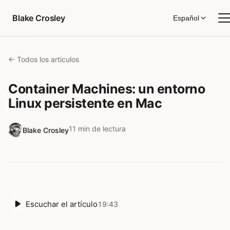
Saltar al contenido
Blake Crosley
Español
← Todos los articulos
Container Machines: un entorno
Linux persistente en Mac
11 min de lectura
Blake Crosley
Escuchar el artículo
19:43