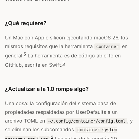
¿Qué requiere?
Un Mac con Apple silicon ejecutando macOS 26, los
mismos requisitos que la herramienta
en
container
5
general.
La herramienta es de código abierto en
5
GitHub, escrita en Swift.
¿Actualizar a la 1.0 rompe algo?
Una cosa: la configuración del sistema pasa de
propiedades respaldadas por UserDefaults a un
archivo TOML en
, y
~/.config/container/config.toml
se eliminan los subcomandos
container system
2
/
.
Las notas de la versión 1.0