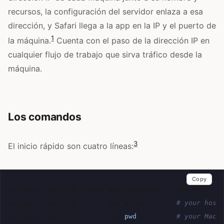
recursos, la configuración del servidor enlaza a esa
dirección, y Safari llega a la app en la IP y el puerto de
1
la máquina.
Cuenta con el paso de la dirección IP en
cualquier flujo de trabajo que sirva tráfico desde la
máquina.
Los comandos
3
El inicio rápido son cuatro líneas:
Copy
container
machine
create
alpine:latest
--name
dev

container
machine
run
-n
dev
whoami
# your host
container
machine
run
-n
dev
pwd
# your Mac 