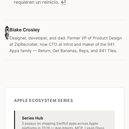
requieren un reinicio.
↩
Blake Crosley
Designer, developer, and dad. Former VP of Product Design
at ZipRecruiter; now CTO at Introl and maker of the 941
Apps family — Return, Get Bananas, Reps, and 941 Tiles.
APPLE ECOSYSTEM SERIES
Series Hub
5 essays on shipping SwiftUI apps across Apple
platforms in 2026 — App Intents, MCP, Liquid Glass,