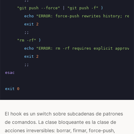
*
"git push --force"
*
|
*
"git push -f"
*
)
echo
"ERROR: force-push rewrites history; req
exit
2
;;
*
"rm -rf"
*
)
echo
"ERROR: rm -rf requires explicit approva
exit
2
;;
esac
exit
0
El hook es un switch sobre subcadenas de patrones
de comandos. La clase bloqueante es la clase de
acciones irreversibles: borrar, firmar, force-push,