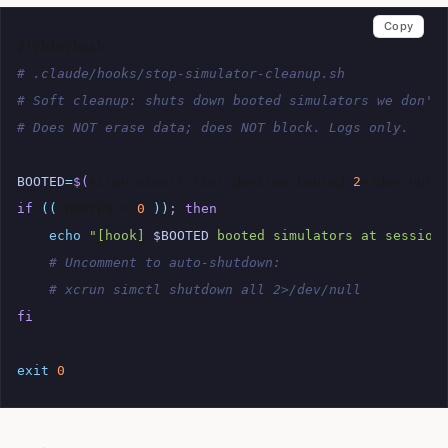
Copy
#!/bin/bash
# .claude/hooks/stop-simulator-cleanup.sh
# Soft cleanup: shuts down booted simulators we don't
# Does NOT erase data; does NOT block. Logs only.
BOOTED
=
$(
xcrun
simctl
list
devices
booted
2
>/dev/null
if
((
BOOTED
>
0
))
;
then
echo
"[hook] 
$BOOTED
 booted simulators at session
# Uncomment to auto-shutdown:
# xcrun simctl shutdown all 2>/dev/null
fi
exit
0