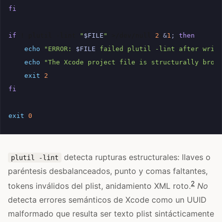
fi
if
!
plutil
-lint
"
$FILE
"
>/dev/null
2
>
&
1
;
then
echo
"ERROR: 
$FILE
 failed plutil -lint after writ
echo
"The Xcode project file is structurally brok
exit
2
fi
exit
0
detecta rupturas estructurales: llaves o
plutil -lint
paréntesis desbalanceados, punto y comas faltantes,
2
tokens inválidos del plist, anidamiento XML roto.
No
detecta errores semánticos de Xcode como un UUID
malformado que resulta ser texto plist sintácticamente