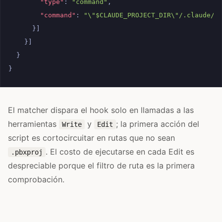
"type"
:
"command"
,
"command"
:
"\"$CLAUDE_PROJECT_DIR\"/.claude/h
}]
}]
}
}
El matcher dispara el hook solo en llamadas a las
herramientas
y
; la primera acción del
Write
Edit
script es cortocircuitar en rutas que no sean
. El costo de ejecutarse en cada Edit es
.pbxproj
despreciable porque el filtro de ruta es la primera
comprobación.