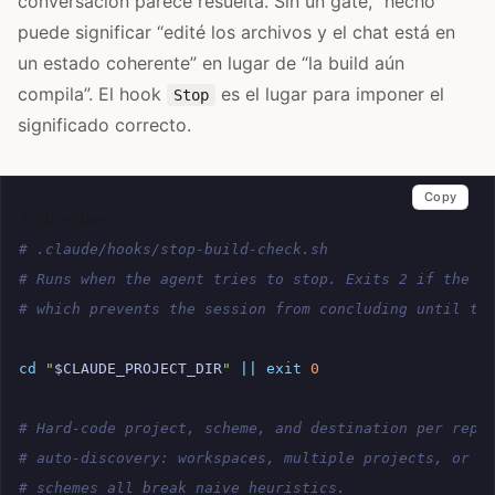
conversación parece resuelta. Sin un gate, “hecho”
puede significar “edité los archivos y el chat está en
un estado coherente” en lugar de “la build aún
compila”. El hook
es el lugar para imponer el
Stop
significado correcto.
Copy
#!/bin/bash
# .claude/hooks/stop-build-check.sh
# Runs when the agent tries to stop. Exits 2 if the b
# which prevents the session from concluding until th
cd
"
$CLAUDE_PROJECT_DIR
"
||
exit
0
# Hard-code project, scheme, and destination per repo
# auto-discovery: workspaces, multiple projects, or s
# schemes all break naive heuristics.