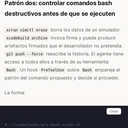
Patrón dos: controlar comandos bash
destructivos antes de que se ejecuten
borra los datos de un simulador.
xcrun simctl erase
invoca firma y puede producir
xcodebuild archive
artefactos firmados que el desarrollador no pretendía.
reescribe la historia. El agente tiene
git push --force
acceso a todos ellos a través de su herramienta
. Un hook
sobre
empareja el
Bash
PreToolUse
Bash
patrón del comando propuesto y decide si proceder.
La forma:
Copy
#!/bin/bash
# .claude/hooks/pre-bash-xcode.sh