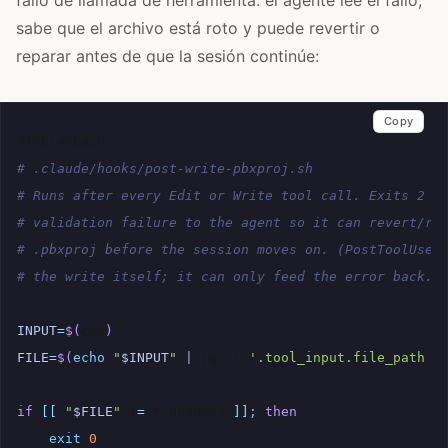
sabe que el archivo está roto y puede revertir o
reparar antes de que la sesión continúe:
Copy
#!/bin/bash
# .claude/hooks/post-write-pbxproj.sh
# Runs after every Edit or Write tool call. Exits 2 t
# validation failure to the agent so it can revert/re
# .pbxproj before the session moves on. (PostToolUse 
# the write itself; it can only feed the error back.)
INPUT
=
$(
cat
)
FILE
=
$(
echo
"
$INPUT
"
|
jq
-r
'.tool_input.file_path /
if
[[
"
$FILE
"
!
=
*.pbxproj
]]
;
then
exit
0