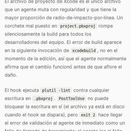
El archivo de proyecto de Xcode es el único archivo
que un agente muta con regularidad y que tiene la
mayor proporción de radio-de-impacto-por-línea. Un
corchete mal puesto en
rompe
project.pbxproj
silenciosamente la build para todos los
desarrolladores del equipo. El error de build aparece
en la siguiente invocación de
, no en el
xcodebuild
momento de la edición, así que el agente normalmente
afirma que el cambio funcionó antes de que aflore el
daño.
El hook ejecuta
contra cualquier
plutil -lint
escritura en
.
no puede
.pbxproj
PostToolUse
bloquear la escritura en sí (el archivo ya está en disco
cuando el hook se dispara), pero
hace llegar
exit 2
el error de validación al agente de inmediato como un
fallo de llamada de herramienta: el agente lee el fallo,