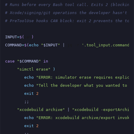
# Runs before every Bash tool call. Exits 2 (blocking
# Xcode/signing/git operations the developer hasn't e
# PreToolUse hooks CAN block: exit 2 prevents the too
INPUT
=
$(
cat
)
COMMAND
=
$(
echo
"
$INPUT
"
|
jq
-r
'.tool_input.command 
case
"
$COMMAND
"
in
*
"simctl erase"
*
)
echo
"ERROR: simulator erase requires explici
echo
"Tell the developer what you wanted to e
exit
2
;;
*
"xcodebuild archive"
*
|
*
"xcodebuild -exportArchiv
echo
"ERROR: xcodebuild archive/export invoke
exit
2
;;