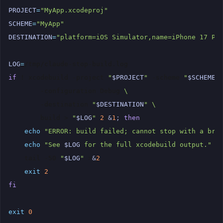
PROJECT
=
"MyApp.xcodeproj"
SCHEME
=
"MyApp"
DESTINATION
=
"platform=iOS Simulator,name=iPhone 17 Pr
LOG
=
if
!
xcodebuild
-project
"
$PROJECT
"
-scheme
"
$SCHEME
"
-configuration
Debug
\
-destination
"
$DESTINATION
"
\
build
>
"
$LOG
"
2
>
&
1
;
then
echo
"ERROR: build failed; cannot stop with a bro
echo
"See 
$LOG
 for the full xcodebuild output."
>
tail
-50
"
$LOG
"
>
&
2
exit
2
fi
exit
0