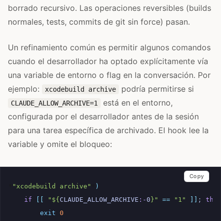
borrado recursivo. Las operaciones reversibles (builds
normales, tests, commits de git sin force) pasan.
Un refinamiento común es permitir algunos comandos
cuando el desarrollador ha optado explícitamente vía
una variable de entorno o flag en la conversación. Por
ejemplo:
podría permitirse si
xcodebuild archive
está en el entorno,
CLAUDE_ALLOW_ARCHIVE=1
configurada por el desarrollador antes de la sesión
para una tarea específica de archivado. El hook lee la
variable y omite el bloqueo:
Copy
*
"xcodebuild archive"
*
)
if
[[
"
${
CLAUDE_ALLOW_ARCHIVE
:-
0
}
"
==
"1"
]]
;
the
exit
0