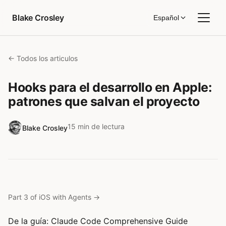
Saltar al contenido
Blake Crosley
Español
← Todos los articulos
Hooks para el desarrollo en Apple:
patrones que salvan el proyecto
15 min de lectura
Blake Crosley
Part 3 of iOS with Agents
→
De la guía:
Claude Code Comprehensive Guide