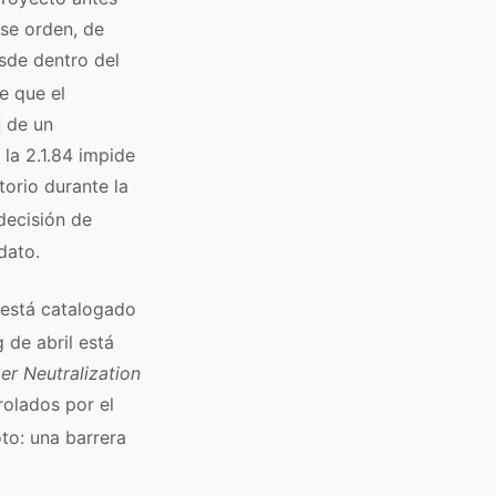
ese orden, de
de dentro del
e que el
de un
 la 2.1.84 impide
torio durante la
decisión de
dato.
 está catalogado
 de abril está
er Neutralization
rolados por el
to: una barrera