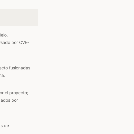
elo,
Usado por CVE-
yecto fusionadas
ma.
r el proyecto;
zados por
as de