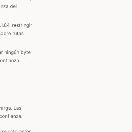
anza del
1.84, restringir
sobre rutas
ar ningún byte
onfianza.
carga. Las
confianza.
proyecto antes