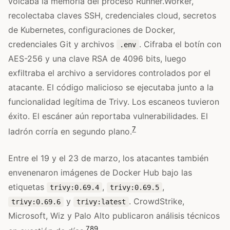
volcaba la memoria del proceso Runner.Worker,
recolectaba claves SSH, credenciales cloud, secretos
de Kubernetes, configuraciones de Docker,
credenciales Git y archivos
. Cifraba el botín con
.env
AES-256 y una clave RSA de 4096 bits, luego
exfiltraba el archivo a servidores controlados por el
atacante. El código malicioso se ejecutaba junto a la
funcionalidad legítima de Trivy. Los escaneos tuvieron
éxito. El escáner aún reportaba vulnerabilidades. El
7
ladrón corría en segundo plano.
Entre el 19 y el 23 de marzo, los atacantes también
envenenaron imágenes de Docker Hub bajo las
etiquetas
,
,
trivy:0.69.4
trivy:0.69.5
y
. CrowdStrike,
trivy:0.69.6
trivy:latest
Microsoft, Wiz y Palo Alto publicaron análisis técnicos
7
8
9