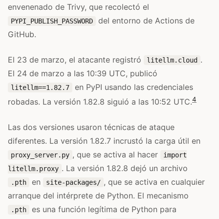
envenenado de Trivy, que recolectó el
del entorno de Actions de
PYPI_PUBLISH_PASSWORD
GitHub.
El 23 de marzo, el atacante registró
.
litellm.cloud
El 24 de marzo a las 10:39 UTC, publicó
en PyPI usando las credenciales
litellm==1.82.7
4
robadas. La versión 1.82.8 siguió a las 10:52 UTC.
Las dos versiones usaron técnicas de ataque
diferentes. La versión 1.82.7 incrustó la carga útil en
, que se activa al hacer
proxy_server.py
import
. La versión 1.82.8 dejó un archivo
litellm.proxy
en
, que se activa en cualquier
.pth
site-packages/
arranque del intérprete de Python. El mecanismo
es una función legítima de Python para
.pth