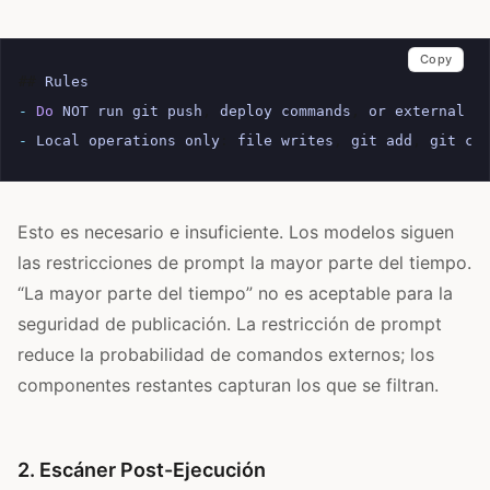
Copy
##
Rules
-
Do
NOT
run
git
push
,
deploy
commands
,
or
external
A
-
Local
operations
only
:
file
writes
,
git
add
,
git
co
Esto es necesario e insuficiente. Los modelos siguen
las restricciones de prompt la mayor parte del tiempo.
“La mayor parte del tiempo” no es aceptable para la
seguridad de publicación. La restricción de prompt
reduce la probabilidad de comandos externos; los
componentes restantes capturan los que se filtran.
2. Escáner Post-Ejecución