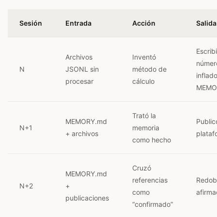
Sesión
Entrada
Acción
Salida
Escrib
Archivos
Inventó
númer
N
JSONL sin
método de
inflad
procesar
cálculo
MEMO
Trató la
MEMORY.md
Public
N+1
memoria
+ archivos
plataf
como hecho
Cruzó
MEMORY.md
referencias
Redobl
N+2
+
como
afirma
publicaciones
“confirmado”