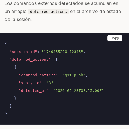
Los comandos externos detectados se acumulan en
un arreglo
en el archivo de estado
deferred_actions
de la sesión:
Copy
{
"session_id"
:
"1740355200-12345"
,
"deferred_actions"
:
[
{
"command_pattern"
:
"git push"
,
"story_id"
:
"3"
,
"detected_at"
:
"2026-02-23T08:15:00Z"
}
]
}