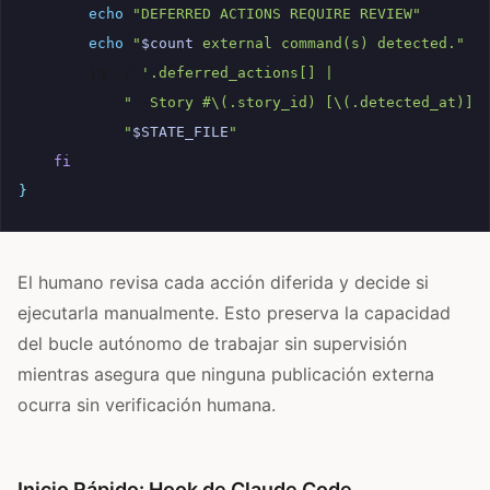
echo
"DEFERRED ACTIONS REQUIRE REVIEW"
echo
"
$count
 external command(s) detected."
jq
-r
'.deferred_actions[] |
            "  Story #\(.story_id) [\(.detected_at)]:
"
$STATE_FILE
"
fi
}
El humano revisa cada acción diferida y decide si
ejecutarla manualmente. Esto preserva la capacidad
del bucle autónomo de trabajar sin supervisión
mientras asegura que ninguna publicación externa
ocurra sin verificación humana.
Inicio Rápido: Hook de Claude Code