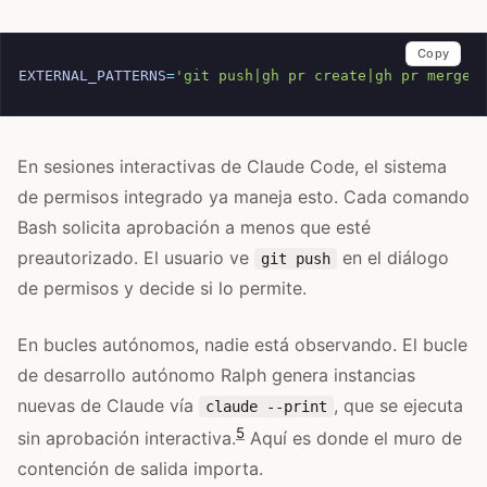
Copy
EXTERNAL_PATTERNS
=
'git push|gh pr create|gh pr merge|
En sesiones interactivas de Claude Code, el sistema
de permisos integrado ya maneja esto. Cada comando
Bash solicita aprobación a menos que esté
preautorizado. El usuario ve
en el diálogo
git push
de permisos y decide si lo permite.
En bucles autónomos, nadie está observando. El bucle
de desarrollo autónomo Ralph genera instancias
nuevas de Claude vía
, que se ejecuta
claude --print
5
sin aprobación interactiva.
Aquí es donde el muro de
contención de salida importa.