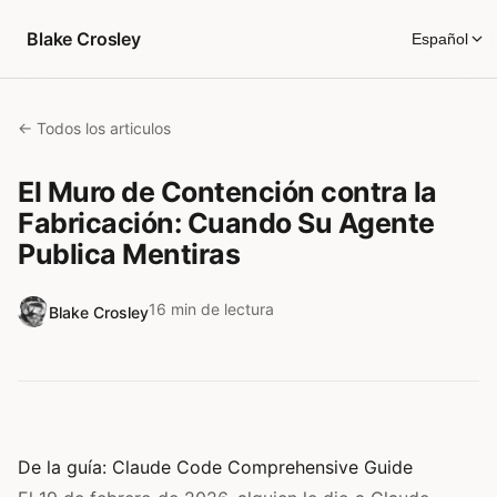
Saltar al contenido
Blake Crosley
Español
← Todos los articulos
El Muro de Contención contra la
Fabricación: Cuando Su Agente
Publica Mentiras
16 min de lectura
Blake Crosley
De la guía:
Claude Code Comprehensive Guide