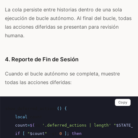
La cola persiste entre historias dentro de una sola
ejecución de bucle autónomo. Al final del bucle, todas
las acciones diferidas se presentan para revisión
humana.
4. Reporte de Fin de Sesión
Cuando el bucle autónomo se completa, muestre
todas las acciones diferidas:
Copy
show_deferred_actions
()
{
local
count
=
$(
jq
'.deferred_actions | length'
"
$STATE_F
if
[
"
$count
"
-gt
0
]
;
then