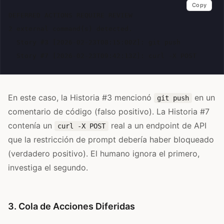
Copy
DEFERRED ACTIONS REQUIRE REVIEW

2 external command(s) detected.

  Story #3 [2026-02-23T08:15:00Z]: git push

En este caso, la Historia #3 mencionó
en un
git push
comentario de código (falso positivo). La Historia #7
contenía un
real a un endpoint de API
curl -X POST
que la restricción de prompt debería haber bloqueado
(verdadero positivo). El humano ignora el primero,
investiga el segundo.
3. Cola de Acciones Diferidas