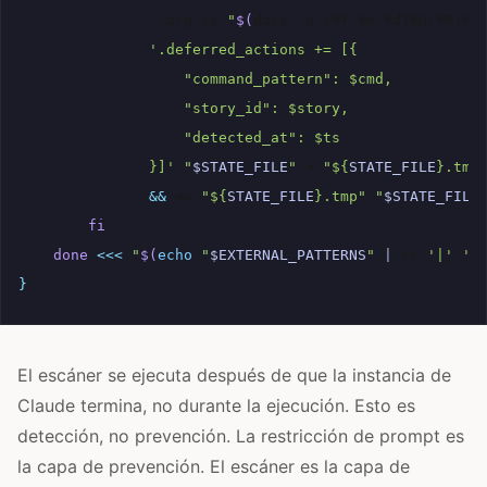
--arg
ts
"
$(
date
-u
+%Y-%m-%dT%H:%M:%S
'.deferred_actions += [{
                   "command_pattern": $cmd,
                   "story_id": $story,
                   "detected_at": $ts
               }]'
"
$STATE_FILE
"
>
"
${
STATE_FILE
}
.tmp
&&
mv
"
${
STATE_FILE
}
.tmp"
"
$STATE_FILE
fi
done
<<<
"
$(
echo
"
$EXTERNAL_PATTERNS
"
|
tr
'|'
'\
}
El escáner se ejecuta después de que la instancia de
Claude termina, no durante la ejecución. Esto es
detección, no prevención. La restricción de prompt es
la capa de prevención. El escáner es la capa de