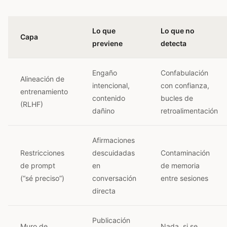
Lo que
Lo que no
Capa
previene
detecta
Engaño
Confabulación
Alineación de
intencional,
con confianza,
entrenamiento
contenido
bucles de
(RLHF)
dañino
retroalimentación
Afirmaciones
Restricciones
descuidadas
Contaminación
de prompt
en
de memoria
(“sé preciso”)
conversación
entre sesiones
directa
Publicación
Muro de
Nada, si se