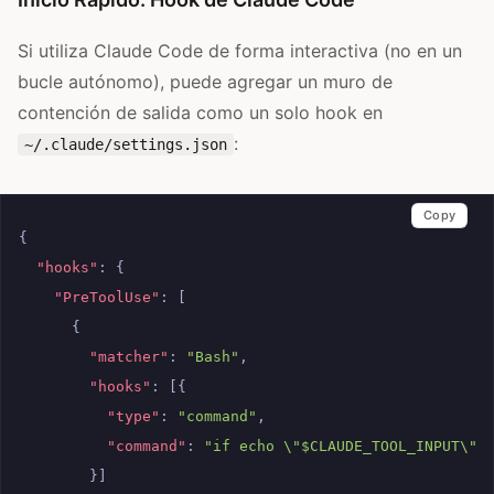
Si utiliza Claude Code de forma interactiva (no en un
bucle autónomo), puede agregar un muro de
contención de salida como un solo hook en
:
~/.claude/settings.json
Copy
{
"hooks"
:
{
"PreToolUse"
:
[
{
"matcher"
:
"Bash"
,
"hooks"
:
[{
"type"
:
"command"
,
"command"
:
"if echo \"$CLAUDE_TOOL_INPUT\" 
}]