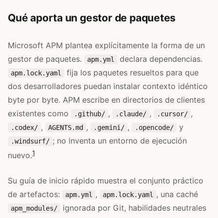
Qué aporta un gestor de paquetes
Microsoft APM plantea explícitamente la forma de un
gestor de paquetes.
declara dependencias.
apm.yml
fija los paquetes resueltos para que
apm.lock.yaml
dos desarrolladores puedan instalar contexto idéntico
byte por byte. APM escribe en directorios de clientes
existentes como
,
,
,
.github/
.claude/
.cursor/
,
,
,
y
.codex/
AGENTS.md
.gemini/
.opencode/
; no inventa un entorno de ejecución
.windsurf/
1
nuevo.
Su guía de inicio rápido muestra el conjunto práctico
de artefactos:
,
, una caché
apm.yml
apm.lock.yaml
ignorada por Git, habilidades neutrales
apm_modules/