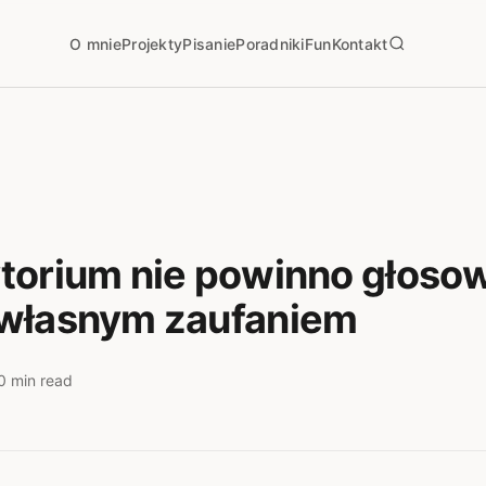
O mnie
Projekty
Pisanie
Poradniki
Fun
Kontakt
torium nie powinno głoso
własnym zaufaniem
0 min read