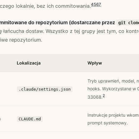
4
5
6
7
czego lokalnie, bez ich commitowania.
mmitowane do repozytorium (dostarczane przez
git clon
 łańcucha dostaw. Wszystko z tej grupy jest tym, co kontro
iwe repozytorium.
Lokalizacja
Wpływ
Tryb uprawnień, model, n
hooks. Wykorzystane w 
.claude/settings.json
2
33068.
Instrukcje projektu wk
u
CLAUDE.md
prompt systemowy.