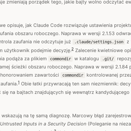
je zmieniają porządek tego, jakie bajty wolno odczytać e
e opisuje, jak Claude Code rozwiązuje ustawienia projekt
ufania obszaru roboczego. Naprawa w wersji 2.1.53 odwrac
trola zaufania nie odczytuje już
z 
.claude/settings.json
2
m użytkownik podejmie decyzję.
Zalecenie kwietniowe opis
nia podąża za plikiem
w katalogu
repoz
commondir
.git/
amej ścieżki obszaru roboczego. Naprawa w wersji 2.1.84
d honorowaniem zawartości
kontrolowanej prze
commondir
1
aufania.
Obie łatki przywracają ten sam niezmiennik: decy
ć się na bajtach znajdujących się wewnątrz kandydującego
E wskazują na tę samą diagnozę. Marcowy błąd zarejestro
Untrusted Inputs in a Security Decision
(Poleganie na niez
3