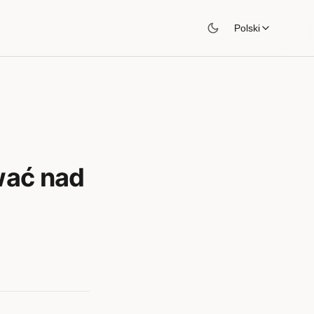
Polski
wać nad