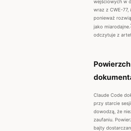
wejściowych w d
wraz z CWE-77,
ponieważ rozwi
jako miarodajne.
odczytuje z arte
Powierzchn
dokumenta
Claude Code dok
przy starcie ses
dowodzą, że niez
zaufaniu. Powier
bajty dostarcza