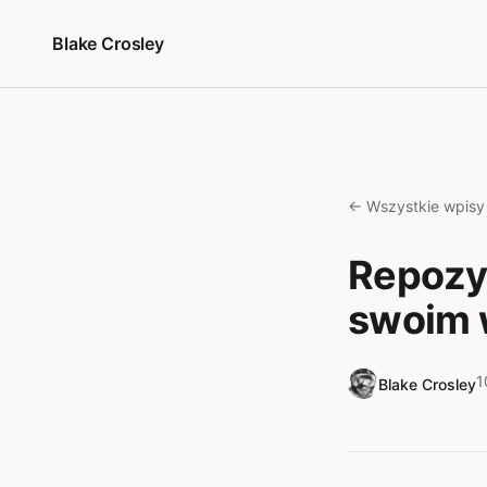
Przejdź do treści
Blake Crosley
← Wszystkie wpisy
Repozy
swoim 
1
Blake Crosley