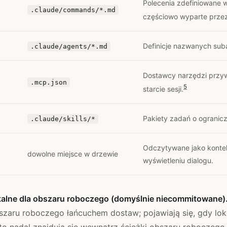
Polecenia zdefiniowane w
.claude/commands/*.md
częściowo wyparte przez 
Definicje nazwanych sub
.claude/agents/*.md
Dostawcy narzędzi przy
.mcp.json
5
starcie sesji.
Pakiety zadań o ogranic
.claude/skills/*
Odczytywane jako konte
dowolne miejsce w drzewie
wyświetleniu dialogu.
kalne dla obszaru roboczego (domyślnie niecommitowane)
szaru roboczego łańcuchem dostaw; pojawiają się, gdy lo
to nadal znajdują się wewnątrz ścieżki obszaru roboczego