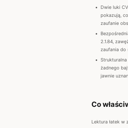
Dwie luki C
pokazują, co
zaufanie ob
Bezpośrednia
2.1.84, zaw
zaufania do 
Strukturalna
żadnego baj
jawnie uznan
Co właści
Lektura łatek w 