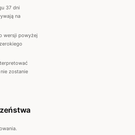
gu 37 dni
ływają na
o wersji powyżej
szerokiego
nterpretować
nie zostanie
czeństwa
dowania.