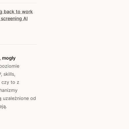
g back to work
 screening AI
, mogły
poziomie
skills,
 czy to z
chanizmy
 uzależnione od
eją.