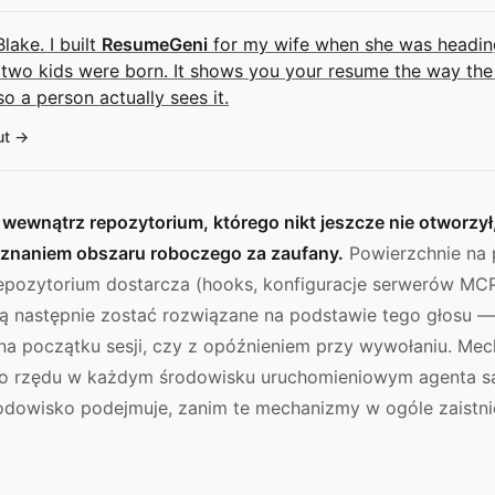
Blake. I built
ResumeGeni
for my wife when she was headin
 two kids were born. It shows you your resume the way the
 so a person actually sees it.
ut
u wewnątrz repozytorium, którego nikt jeszcze nie otworzył
znaniem obszaru roboczego za zaufany.
Powierzchnie na 
repozytorium dostarcza (hooks, konfiguracje serwerów MCP, 
ą następnie zostać rozwiązane na podstawie tego głosu —
a początku sesji, czy z opóźnieniem przy wywołaniu. Me
o rzędu w każdym środowisku uruchomieniowym agenta są
rodowisko podejmuje, zanim te mechanizmy w ogóle zaistni