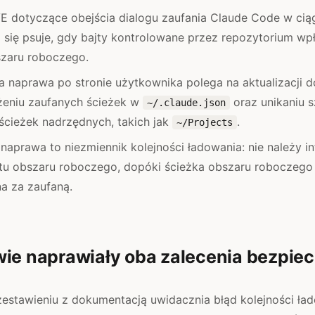
VE dotyczące obejścia dialogu zaufania Claude Code w cią
 się psuje, gdy bajty kontrolowane przez repozytorium wp
szaru roboczego.
 naprawa po stronie użytkownika polega na aktualizacji d
ężeniu zaufanych ścieżek w
oraz unikaniu 
~/.claude.json
ścieżek nadrzędnych, takich jak
.
~/Projects
 naprawa to niezmiennik kolejności ładowania: nie należy i
tu obszaru roboczego, dopóki ścieżka obszaru roboczego 
a za zaufaną.
wie naprawiały oba zalecenia bezpie
zestawieniu z dokumentacją uwidacznia błąd kolejności ła