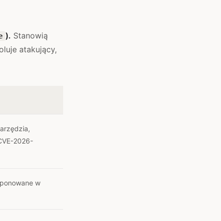
).
Stanowią
e
luje atakujący,
arzędzia,
CVE-2026-
omponowane w