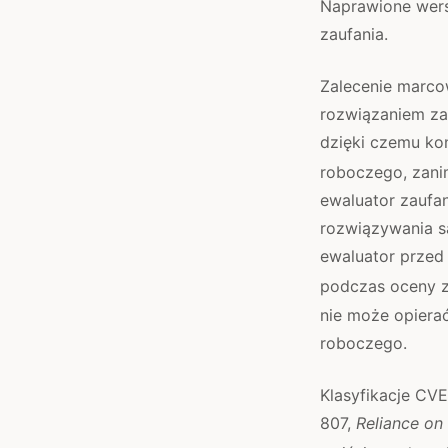
Naprawione wers
zaufania.
Zalecenie marcow
rozwiązaniem za
dzięki czemu kon
roboczego, zani
ewaluator zaufa
rozwiązywania s
ewaluator prze
podczas oceny z
nie może opiera
roboczego.
Klasyfikacje CV
807,
Reliance on 