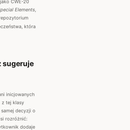
 jako CWE-20
Special Elements
,
repozytorium
czeństwa, która
ż sugeruje
ni inicjowanych
z tej klasy
 samej decyzji o
si rozróżnić:
ytkownik dodaje