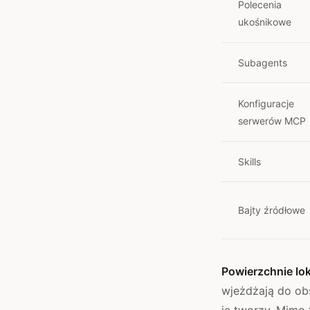
Polecenia
ukośnikowe
Subagents
Konfiguracje
serwerów MCP
Skills
Bajty źródłowe
Powierzchnie lo
wjeżdżają do ob
je tworzy. Mimo 