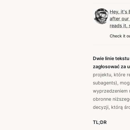
Hey, it's 
after our
reads it,
Check it o
Dwie linie tekst
zagłosować za u
projektu, które 
subagents), mog
wyprzedzeniem n
obronne niższeg
decyzji, którą ś
TL;DR