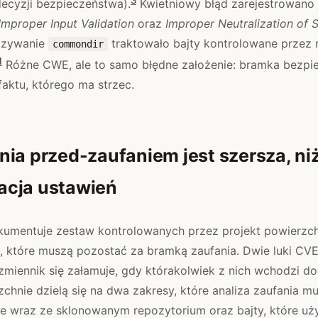
ecyzji bezpieczeństwa).
Kwietniowy błąd zarejestrowano
Improper Input Validation
oraz
Improper Neutralization of 
ązywanie
traktowało bajty kontrolowane przez 
commondir
1
Różne CWE, ale to samo błędne założenie: bramka bezpie
faktu, którego ma strzec.
ia przed-zaufaniem jest szersza, ni
cja ustawień
umentuje zestaw kontrolowanych przez projekt powierzch
ji, które muszą pozostać za bramką zaufania. Dwie luki CVE 
miennik się załamuje, gdy którakolwiek z nich wchodzi do
zchnie dzielą się na dwa zakresy, które analiza zaufania mu
ne wraz ze sklonowanym repozytorium oraz bajty, które uż