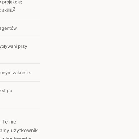
 projekcie;
7
skills.
agentów.
woływani przy
zonym zakresie.
kst po
.
Te nie
kalny użytkownik
, więc bramka