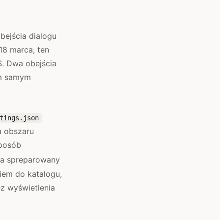
bejścia dialogu
18 marca, ten
. Dwa obejścia
ym samym
tings.json
a obszaru
sposób
za spreparowany
iem do katalogu,
ez wyświetlenia