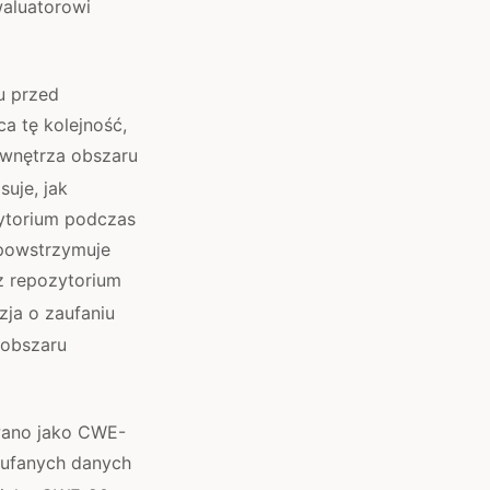
waluatorowi
u przed
a tę kolejność,
wnętrza obszaru
uje, jak
ytorium podczas
 powstrzymuje
z repozytorium
zja o zaufaniu
 obszaru
wano jako CWE-
aufanych danych