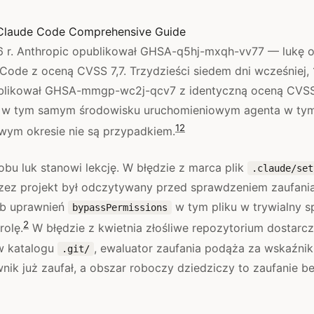
Claude Code Comprehensive Guide
6 r. Anthropic opublikował GHSA-q5hj-mxqh-vv77 — lukę o
Code z oceną CVSS 7,7. Trzydzieści siedem dni wcześniej, 
blikował GHSA-mmgp-wc2j-qcv7 z identyczną oceną CVSS
ia w tym samym środowisku uruchomieniowym agenta w t
1
2
wym okresie nie są przypadkiem.
obu luk stanowi lekcję. W błędzie z marca plik
.claude/set
zez projekt był odczytywany przed sprawdzeniem zaufani
yb uprawnień
w tym pliku w trywialny 
bypassPermissions
2
rolę.
W błędzie z kwietnia złośliwe repozytorium dostarc
 katalogu
, ewaluator zaufania podąża za wskaźnik
.git/
ik już zaufał, a obszar roboczy dziedziczy to zaufanie b