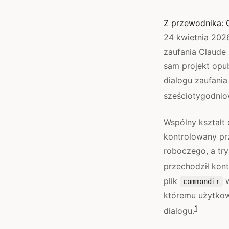
Z przewodnika:
24 kwietnia 202
zaufania Claude 
sam projekt opu
dialogu zaufan
sześciotygodnio
Wspólny kształt 
kontrolowany pr
roboczego, a tr
przechodził kont
plik
w
commondir
któremu użytkown
1
dialogu.