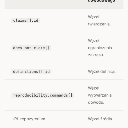
dowodowego
Węzeł
claims[].id
twierdzenia.
Węzeł
ograniczenia
does_not_claim[]
zakresu.
Węzeł definicji.
definitions[].id
Węzeł
wytwarzania
reproducibility.commands[]
dowodu.
URL repozytorium
Węzeł źródła.