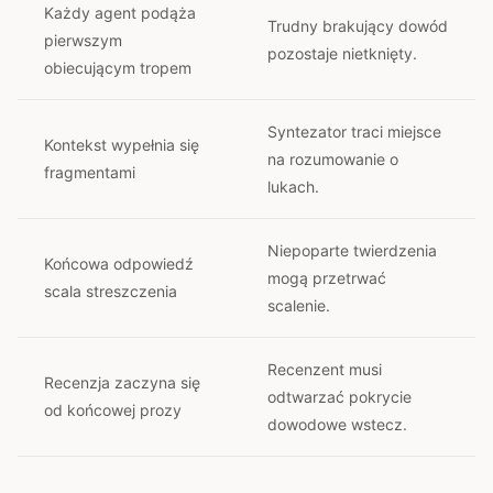
Każdy agent podąża
Trudny brakujący dowód
pierwszym
pozostaje nietknięty.
obiecującym tropem
Syntezator traci miejsce
Kontekst wypełnia się
na rozumowanie o
fragmentami
lukach.
Niepoparte twierdzenia
Końcowa odpowiedź
mogą przetrwać
scala streszczenia
scalenie.
Recenzent musi
Recenzja zaczyna się
odtwarzać pokrycie
od końcowej prozy
dowodowe wstecz.