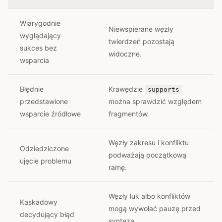
Wiarygodnie
Niewspierane węzły
wyglądający
twierdzeń pozostają
sukces bez
widoczne.
wsparcia
Błędnie
Krawędzie
supports
przedstawione
można sprawdzić względem
wsparcie źródłowe
fragmentów.
Węzły zakresu i konfliktu
Odziedziczone
podważają początkową
ujęcie problemu
ramę.
Węzły luk albo konfliktów
Kaskadowy
mogą wywołać pauzę przed
decydujący błąd
syntezą.