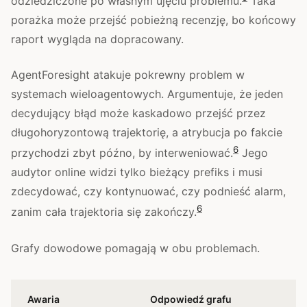
odziedziczone po własnym ujęciu problemu.
Taka
porażka może przejść pobieżną recenzję, bo końcowy
raport wygląda na dopracowany.
AgentForesight atakuje pokrewny problem w
systemach wieloagentowych. Argumentuje, że jeden
decydujący błąd może kaskadowo przejść przez
długohoryzontową trajektorię, a atrybucja po fakcie
6
przychodzi zbyt późno, by interweniować.
Jego
audytor online widzi tylko bieżący prefiks i musi
zdecydować, czy kontynuować, czy podnieść alarm,
6
zanim cała trajektoria się zakończy.
Grafy dowodowe pomagają w obu problemach.
Awaria
Odpowiedź grafu