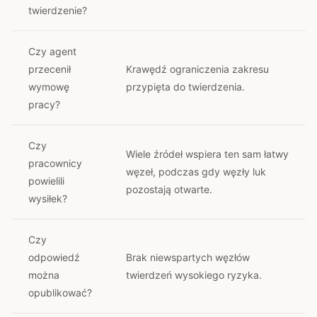
twierdzenie?
Czy agent
przecenił
Krawędź ograniczenia zakresu
wymowę
przypięta do twierdzenia.
pracy?
Czy
Wiele źródeł wspiera ten sam łatwy
pracownicy
węzeł, podczas gdy węzły luk
powielili
pozostają otwarte.
wysiłek?
Czy
odpowiedź
Brak niewspartych węzłów
można
twierdzeń wysokiego ryzyka.
opublikować?