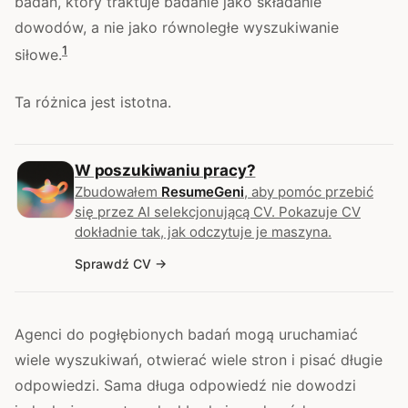
badań, który traktuje badanie jako składanie
dowodów, a nie jako równoległe wyszukiwanie
1
siłowe.
Ta różnica jest istotna.
W poszukiwaniu pracy?
Zbudowałem
ResumeGeni
, aby pomóc przebić
się przez AI selekcjonującą CV. Pokazuje CV
dokładnie tak, jak odczytuje je maszyna.
Sprawdź CV
Agenci do pogłębionych badań mogą uruchamiać
wiele wyszukiwań, otwierać wiele stron i pisać długie
odpowiedzi. Sama długa odpowiedź nie dowodzi