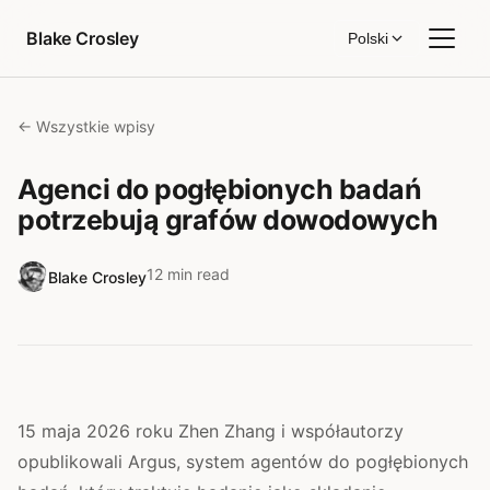
Przejdź do treści
Blake Crosley
Polski
← Wszystkie wpisy
Agenci do pogłębionych badań
potrzebują grafów dowodowych
12 min read
Blake Crosley
15 maja 2026 roku Zhen Zhang i współautorzy
opublikowali Argus, system agentów do pogłębionych