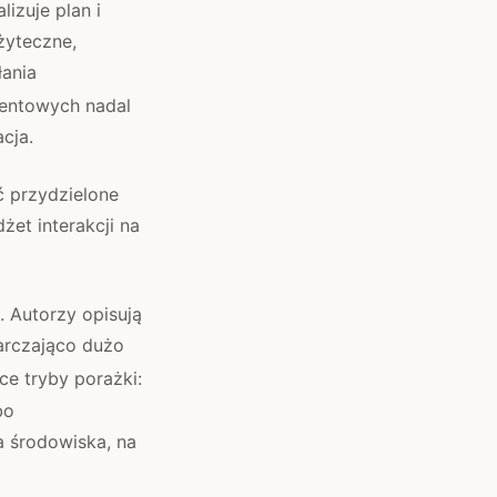
izuje plan i
użyteczne,
ania
entowych nadal
cja.
ć przydzielone
et interakcji na
 Autorzy opisują
arczająco dużo
e tryby porażki:
bo
a środowiska, na