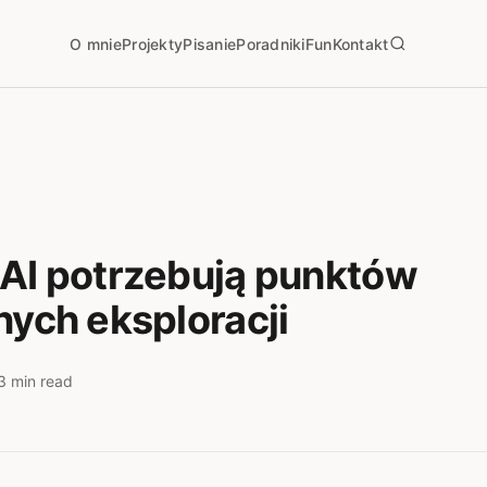
O mnie
Projekty
Pisanie
Poradniki
Fun
Kontakt
AI potrzebują punktów
nych eksploracji
3 min read