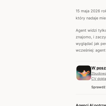
15 maja 2026 rok
który nadaje mie
Agent widzi tylk
znajomo, i zaczy
wyglądać jak pe
wcześniej: agent
W posz
Zbudow
CV dokła
Sprawdź
Agenci AI potrze