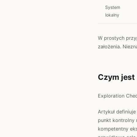
System
lokalny
W prostych przy
założenia. Niezn
Czym jest
Exploration Che
Artykuł definiu
punkt kontrolny 
kompetentny eksp