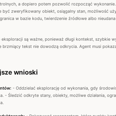
trolnych, a dopiero potem pozwolić rozpocząć wykonanie
 być zweryfikowany obiekt, osiągalny stan, możliwość uży
 granica w bazie kodu, twierdzenie źródłowe albo nieudana 
 eksploracji są ważne, ponieważ długi kontekst, szybkie w
ie brzmiący tekst nie dowodzą odkrycia. Agent musi pokaz
jsze wnioski
entów:
- Oddzielać eksplorację od wykonania, gdy środow
. - Śledzić odkryte stany, obiekty, możliwe działania, ogra
a.
roduktowych:
- Pokazywać recenzentom, które punkty kont