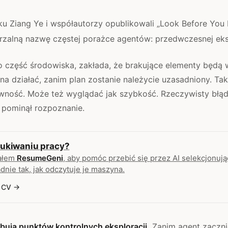
u Ziang Ye i współautorzy opublikowali „Look Before You L
rzalną nazwę częstej porażce agentów: przedwczesnej eksp
o część środowiska, zakłada, że brakujące elementy będą 
na działać, zanim plan zostanie należycie uzasadniony. T
wność. Może też wyglądać jak szybkość. Rzeczywisty błąd
 pominął rozpoznanie.
ukiwaniu pracy?
ałem
ResumeGeni
, aby pomóc przebić się przez AI selekcjonuj
dnie tak, jak odczytuje je maszyna.
 CV
bują punktów kontrolnych eksploracji.
Zanim agent zaczni