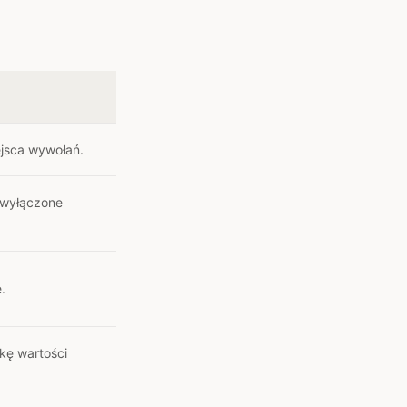
ejsca wywołań.
 wyłączone
.
kę wartości