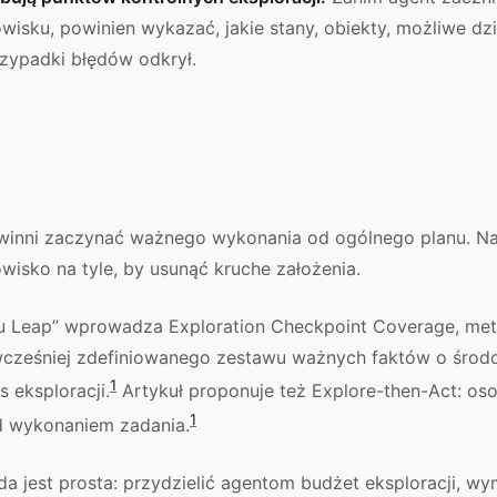
isku, powinien wykazać, jakie stany, obiekty, możliwe dzi
rzypadki błędów odkrył.
owinni zaczynać ważnego wykonania od ogólnego planu. Na
isko na tyle, by usunąć kruche założenia.
u Leap” wprowadza Exploration Checkpoint Coverage, met
wcześniej zdefiniowanego zestawu ważnych faktów o środ
1
 eksploracji.
Artykuł proponuje też Explore-then-Act: os
1
ed wykonaniem zadania.
da jest prosta: przydzielić agentom budżet eksploracji,