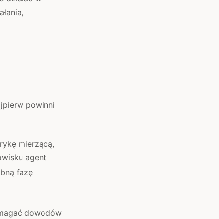
ałania,
jpierw powinni
rykę mierzącą,
owisku agent
obną fazę
 wymagać dowodów