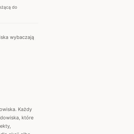
leżącą do
iska wybaczają
dowiska. Każdy
odowiska, które
ekty,