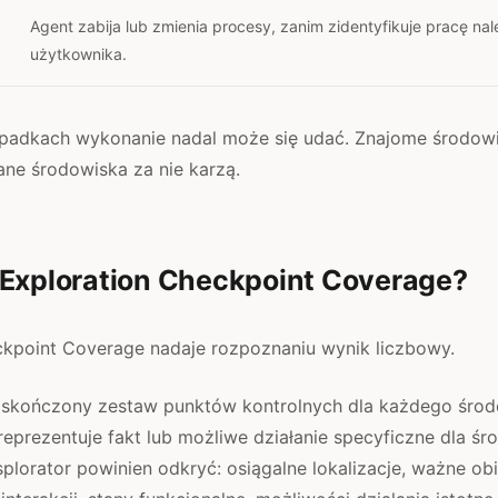
Agent zabija lub zmienia procesy, zanim zidentyfikuje pracę na
użytkownika.
padkach wykonanie nadal może się udać. Znajome środow
ane środowiska za nie karzą.
 Exploration Checkpoint Coverage?
ckpoint Coverage nadaje rozpoznaniu wynik liczbowy.
je skończony zestaw punktów kontrolnych dla każdego śro
reprezentuje fakt lub możliwe działanie specyficzne dla śr
lorator powinien odkryć: osiągalne lokalizacje, ważne obi