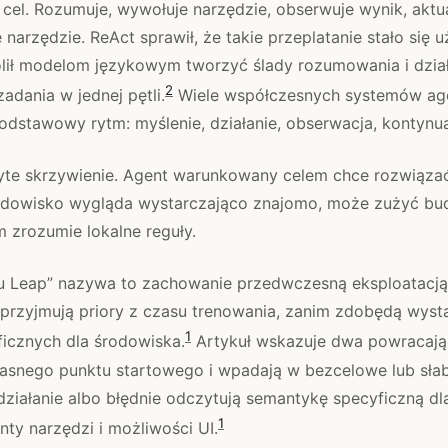
cel. Rozumuje, wywołuje narzędzie, obserwuje wynik, aktual
 narzędzie. ReAct sprawił, że takie przeplatanie stało się 
ił modelom językowym tworzyć ślady rozumowania i dział
2
adania w jednej pętli.
Wiele współczesnych systemów ag
odstawowy rytm: myślenie, działanie, obserwacja, kontynua
yte skrzywienie. Agent warunkowany celem chce rozwiąza
odowisko wygląda wystarczająco znajomo, może zużyć budż
 zrozumie lokalne reguły.
u Leap” nazywa to zachowanie przedwczesną eksploatacją.
 przyjmują priory z czasu trenowania, zanim zdobędą wyst
1
ficznych dla środowiska.
Artykuł wskazuje dwa powracając
 jasnego punktu startowego i wpadają w bezcelowe lub sła
ziałanie albo błędnie odczytują semantykę specyficzną dl
1
ty narzędzi i możliwości UI.