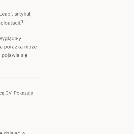
eap”, artykuł,
1
loatacji.
wyglądały
aka porażka może
 pojawia się
ącą CV. Pokazuje
e działać w