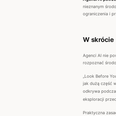
nieznanym środow
ograniczenia i p
W skrócie
Agenci AI nie p
rozpoznać środow
„Look Before Yo
jak dużą część 
odkrywa podczas
eksploracji prz
Praktyczna zasa