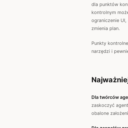
dla punktów kon
kontrolnym może
ograniczenie UI,
zmienia plan.
Punkty kontrolne
narzędzi i pewn
Najważnie
Dla twórców ag
zaskoczyć agenta
obalone założeni
Dla zespołów p