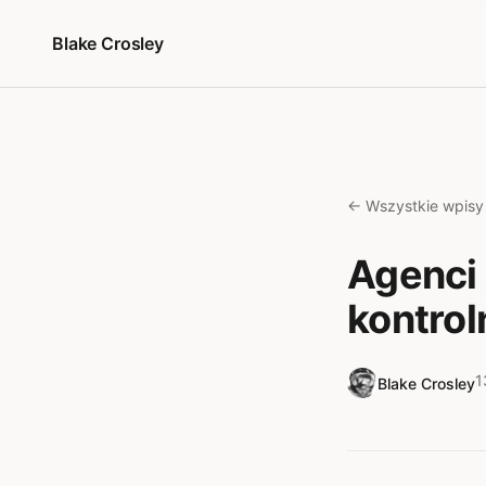
Przejdź do treści
Blake Crosley
← Wszystkie wpisy
Agenci 
kontrol
1
Blake Crosley