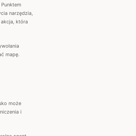
. Punktem
cia narzędzia,
akcja, która
ywołania
ać mapę.
isko może
niczenia i
rolne agent