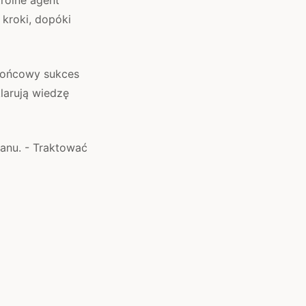
 kroki, dopóki
 końcowy sukces
larują wiedzę
anu. - Traktować