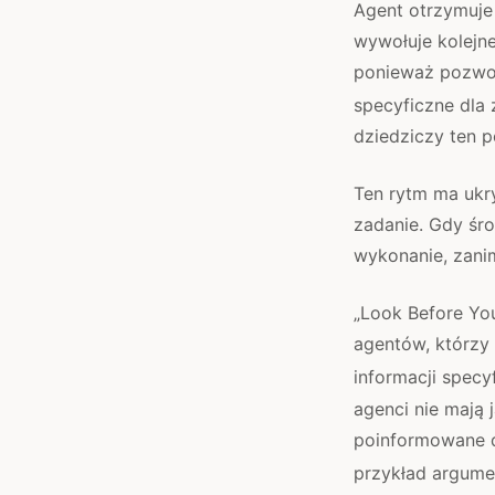
Agent otrzymuje 
wywołuje kolejne
ponieważ pozwol
specyficzne dla z
dziedziczy ten p
Ten rytm ma ukr
zadanie. Gdy śr
wykonanie, zanim
„Look Before Yo
agentów, którzy
informacji specy
agenci nie mają
poinformowane d
przykład argumen