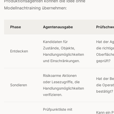
Produktionsagenten können die Idee ohne
Modellnachtraining übernehmen:
Phase
Agentenausgabe
Prüfschwe
Kandidaten für
Hat der A
Zustände, Objekte,
die richtig
Entdecken
Handlungsmöglichkeiten
Oberfläch
und Einschränkungen.
geprüft?
Risikoarme Aktionen
Hat der Be
oder Lesezugriffe, die
Sondieren
die Operat
Handlungsmöglichkeiten
bestätigt?
verifizieren.
Prüfpunktliste mit
Kann ein P