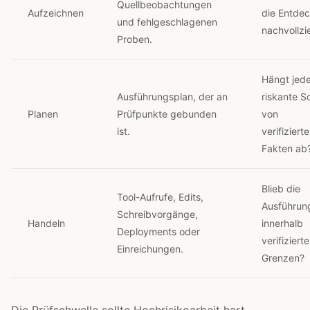
Quellbeobachtungen
Aufzeichnen
die Entde
und fehlgeschlagenen
nachvollzi
Proben.
Hängt jede
Ausführungsplan, der an
riskante Sc
Planen
Prüfpunkte gebunden
von
ist.
verifiziert
Fakten ab
Blieb die
Tool-Aufrufe, Edits,
Ausführun
Schreibvorgänge,
Handeln
innerhalb
Deployments oder
verifizierte
Einreichungen.
Grenzen?