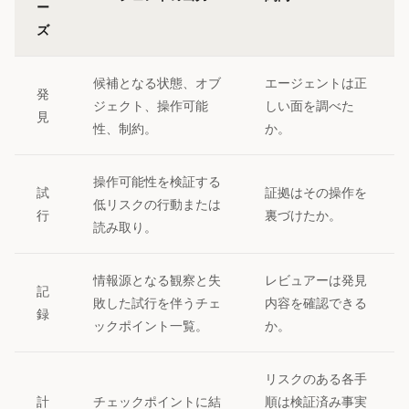
ー
ズ
候補となる状態、オブ
エージェントは正
発
ジェクト、操作可能
しい面を調べた
見
性、制約。
か。
操作可能性を検証する
試
証拠はその操作を
低リスクの行動または
行
裏づけたか。
読み取り。
情報源となる観察と失
レビュアーは発見
記
敗した試行を伴うチェ
内容を確認できる
録
ックポイント一覧。
か。
リスクのある各手
計
チェックポイントに結
順は検証済み事実