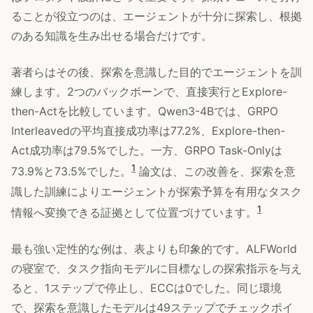
ることが役立つのは、エージェントが十分に探索し、根拠
のある知識を生み出せる場合だけです。
著者らはその後、探索を意識した目的でエージェントを訓
練します。2つのバックボーンで、直接実行とExplore-
then-Actを比較しています。Qwen3-4Bでは、GRPO
Interleavedの平均直接成功率は77.2%、Explore-then-
Act成功率は79.5%でした。一方、GRPO Task-Onlyは
1
73.9%と73.5%でした。
論文は、この改善を、探索を意
識した訓練によりエージェントが探索予算を有用なタスク
1
情報へ変換できる証拠として位置づけています。
最も強い定性的な例は、表よりも印象的です。ALFWorld
の寝室で、タスク指向モデルに目標なしの探索指示を与え
ると、1ステップで停止し、ECCは0でした。同じ環境
で、探索を意識したモデルは49ステップでチェックポイ