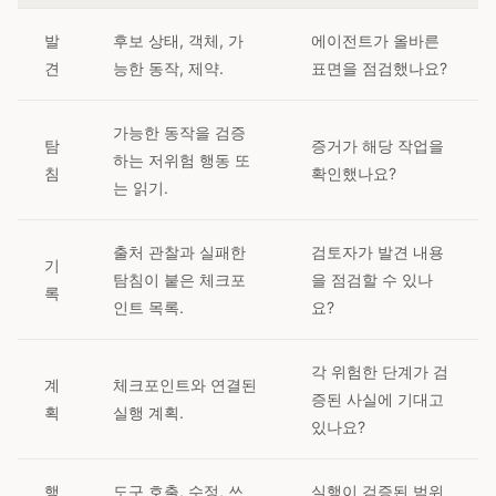
발
후보 상태, 객체, 가
에이전트가 올바른
견
능한 동작, 제약.
표면을 점검했나요?
가능한 동작을 검증
탐
증거가 해당 작업을
하는 저위험 행동 또
침
확인했나요?
는 읽기.
출처 관찰과 실패한
검토자가 발견 내용
기
탐침이 붙은 체크포
을 점검할 수 있나
록
인트 목록.
요?
각 위험한 단계가 검
계
체크포인트와 연결된
증된 사실에 기대고
획
실행 계획.
있나요?
행
도구 호출, 수정, 쓰
실행이 검증된 범위