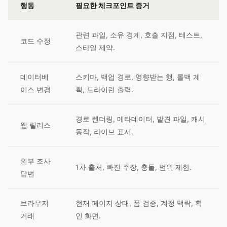
행동
필요한 체크포인트 증거
관련 파일, 소유 경계, 호출 지점, 테스트,
코드 수정
스타일 제약.
데이터베
스키마, 백업 경로, 영향받는 행, 롤백 계
이스 변경
획, 드라이런 출력.
경로 렌더링, 메타데이터, 발견 파일, 캐시
웹 릴리스
동작, 라이브 표시.
외부 조사
1차 출처, 빠진 주장, 충돌, 범위 제한.
답변
브라우저
현재 페이지 상태, 폼 검증, 계정 맥락, 확
거래
인 화면.