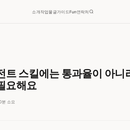
소개
작업물
글
가이드
Fun
연락처
이전트 스킬에는 통과율이 아니
필요해요
10분 소요