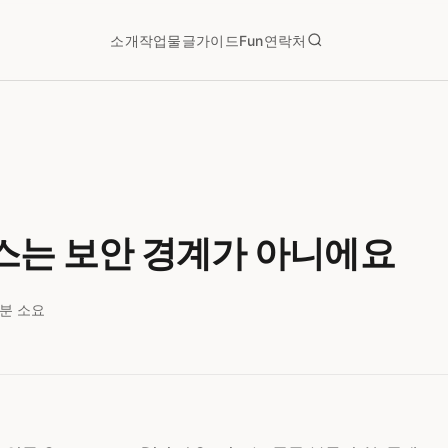
소개
작업물
글
가이드
Fun
연락처
스는 보안 경계가 아니에요
8분 소요