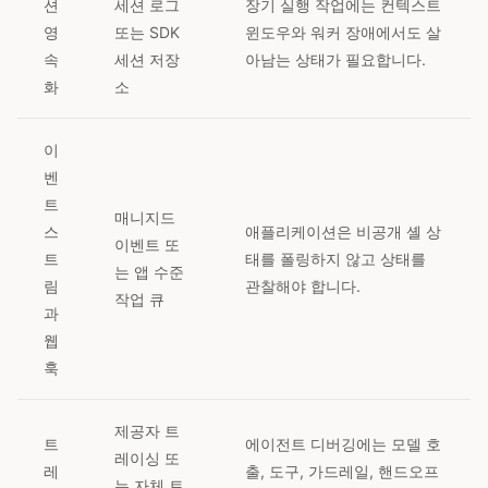
션
세션 로그
장기 실행 작업에는 컨텍스트
영
또는 SDK
윈도우와 워커 장애에서도 살
속
세션 저장
아남는 상태가 필요합니다.
화
소
이
벤
트
매니지드
스
애플리케이션은 비공개 셸 상
이벤트 또
트
태를 폴링하지 않고 상태를
는 앱 수준
림
관찰해야 합니다.
작업 큐
과
웹
훅
제공자 트
트
에이전트 디버깅에는 모델 호
레이싱 또
레
출, 도구, 가드레일, 핸드오프
는 자체 트