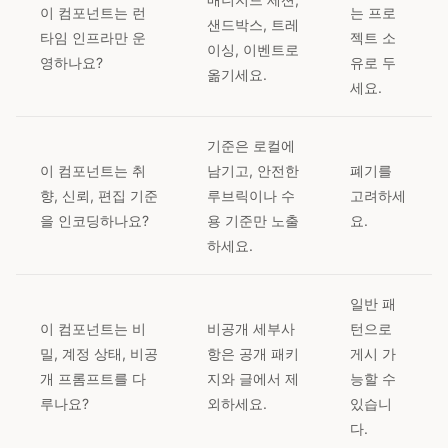
이 컴포넌트는 런
는 프로
샌드박스, 트레
타임 인프라만 운
젝트 소
이싱, 이벤트로
영하나요?
유로 두
옮기세요.
세요.
기준은 로컬에
이 컴포넌트는 취
남기고, 안전한
폐기를
향, 신뢰, 편집 기준
루브릭이나 수
고려하세
을 인코딩하나요?
용 기준만 노출
요.
하세요.
일반 패
이 컴포넌트는 비
비공개 세부사
턴으로
밀, 계정 상태, 비공
항은 공개 패키
게시 가
개 프롬프트를 다
지와 글에서 제
능할 수
루나요?
외하세요.
있습니
다.