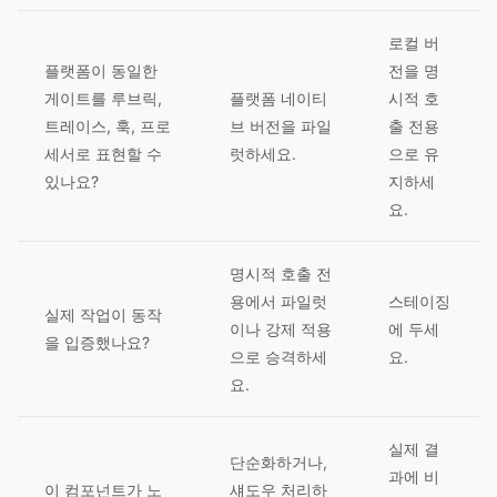
로컬 버
플랫폼이 동일한
전을 명
게이트를 루브릭,
플랫폼 네이티
시적 호
트레이스, 훅, 프로
브 버전을 파일
출 전용
세서로 표현할 수
럿하세요.
으로 유
있나요?
지하세
요.
명시적 호출 전
용에서 파일럿
스테이징
실제 작업이 동작
이나 강제 적용
에 두세
을 입증했나요?
으로 승격하세
요.
요.
실제 결
단순화하거나,
과에 비
이 컴포넌트가 노
섀도우 처리하