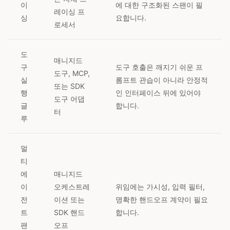
이
에 대한 구조화된 스팬이 필
레이싱 프
싱
요합니다.
로세서
도
매니지드
구
도구 호출은 깨지기 쉬운 프
도구, MCP,
실
롬프트 관습이 아니라 안정적
또는 SDK
행
인 인터페이스 뒤에 있어야
도구 어댑
글
합니다.
터
루
멀
티
에
매니지드
이
오케스트레
위임에는 가시성, 입력 필터,
전
이션 또는
명확한 핸드오프 계약이 필요
트
SDK 핸드
합니다.
팬
오프