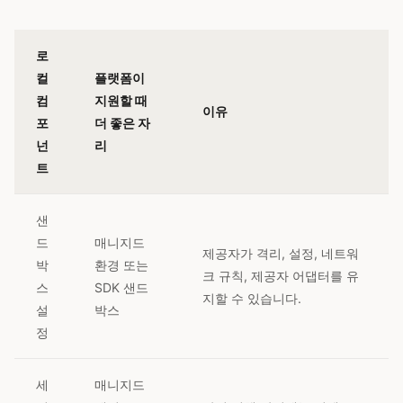
로
컬
플랫폼이
컴
지원할 때
이유
포
더 좋은 자
넌
리
트
샌
드
매니지드
제공자가 격리, 설정, 네트워
박
환경 또는
크 규칙, 제공자 어댑터를 유
스
SDK 샌드
지할 수 있습니다.
설
박스
정
세
매니지드