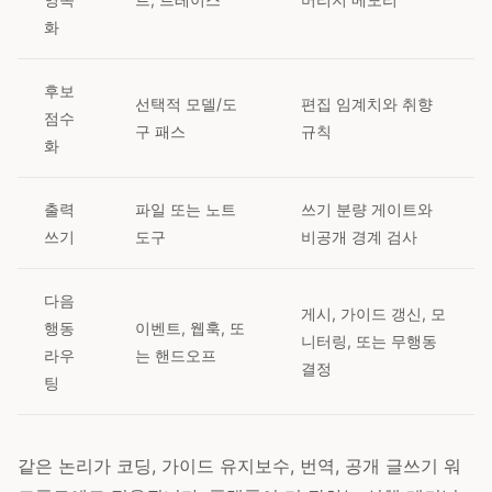
화
후보
선택적 모델/도
편집 임계치와 취향
점수
구 패스
규칙
화
출력
파일 또는 노트
쓰기 분량 게이트와
쓰기
도구
비공개 경계 검사
다음
게시, 가이드 갱신, 모
행동
이벤트, 웹훅, 또
니터링, 또는 무행동
라우
는 핸드오프
결정
팅
같은 논리가 코딩, 가이드 유지보수, 번역, 공개 글쓰기 워