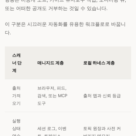
또는 어떠한 공개도 거부하는 것일 수 있습니다.
이 구분은 시끄러운 자동화를 유용한 워크플로로 바꿉니
다.
스캐
너 단
매니지드 계층
로컬 하네스 계층
계
출처
브라우저, 피드,
가져
검색, 또는 MCP
출처 맵과 신뢰 등급
오기
도구
실행
상태
세션 로그, 이벤
토픽 원장과 사전 커
영속
트, 트레이스
버리지 메모리