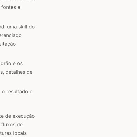
 fontes e
, uma skill do
erenciado
eitação
adrão e os
s, detalhes de
 o resultado e
te de execução
 fluxos de
turas locais