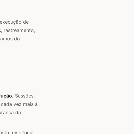
 execução de
, rastreamento,
óximos do
cução.
Sessões,
 cada vez mais à
urança da
sto, evidência,