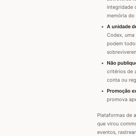
integridade 
memória do 
A unidade d
Codex, uma 
podem todos 
sobrevivere
Não publique
critérios de
conta ou reg
Promoção ex
promova ape
Plataformas de 
que virou commo
eventos, rastrea