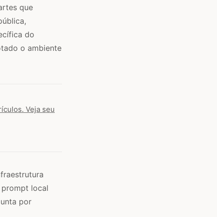
artes que
pública,
ecífica do
otado o ambiente
ículos. Veja seu
fraestrutura
 prompt local
gunta por