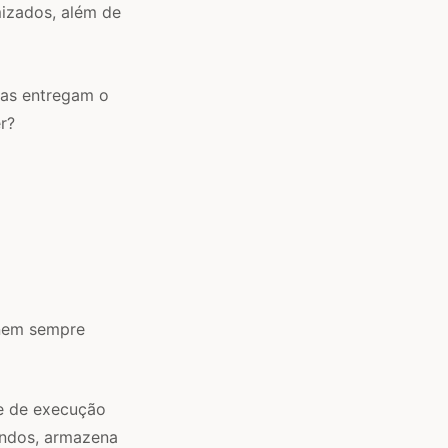
mizados, além de
rmas entregam o
r?
 nem sempre
te de execução
andos, armazena