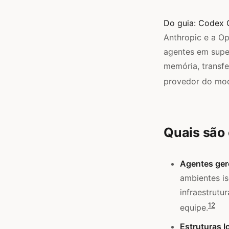
Do guia:
Codex 
Anthropic e a Op
agentes em super
memória, transfe
provedor do mod
Quais são 
Agentes ger
ambientes is
infraestrut
1
2
equipe.
Estruturas l