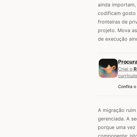
ainda importam, 
codificam gosto 
fronteiras de pr
projeto. Mova a
de execução ain
Procur
Criei o
R
currículo
Confira o
A migração ruim 
gerenciada. A s
porque uma vez 
componente: ist