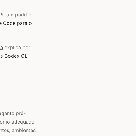
 Para o padrão
e Code para o
ra
explica por
s Codex CLI
agente pré-
e como adequado
ntes, ambientes,