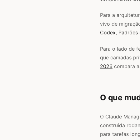
Para a arquitetu
vivo de migração
Codex
,
Padrões
Para o lado de f
que camadas pri
2026
compara as
O que mud
O Claude Manage
construída roda
para tarefas lon