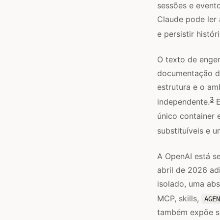
sessões e evento
Claude pode ler 
e persistir histó
O texto de engen
documentação de
estrutura e o am
3
independente.
E
único container
substituíveis e 
A OpenAI está s
abril de 2026 a
isolado, uma ab
MCP, skills,
AGEN
também expõe se