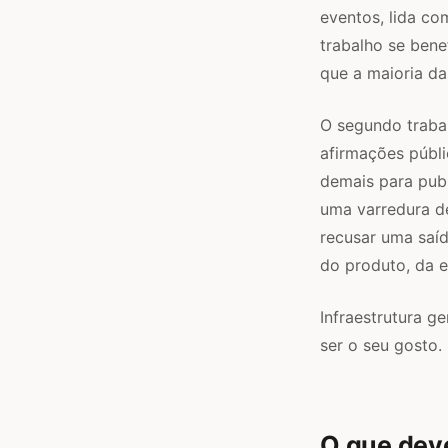
eventos, lida com
trabalho se ben
que a maioria da
O segundo traba
afirmações públi
demais para publ
uma varredura d
recusar uma saíd
do produto, da eq
Infraestrutura g
ser o seu gosto.
O que deve