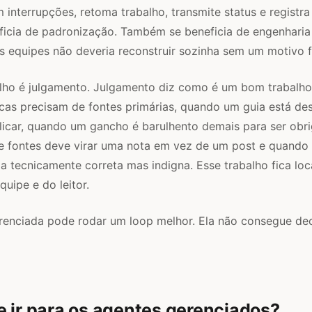
 interrupções, retoma trabalho, transmite status e registra
eficia de padronização. Também se beneficia de engenhari
s equipes não deveria reconstruir sozinha sem um motivo f
lho é julgamento. Julgamento diz como é um bom trabalho
cas precisam de fontes primárias, quando um guia está de
icar, quando um gancho é barulhento demais para ser obri
e fontes deve virar uma nota em vez de um post e quando
a tecnicamente correta mas indigna. Esse trabalho fica lo
uipe e do leitor.
erenciada pode rodar um loop melhor. Ela não consegue dec
 ir para os agentes gerenciados?