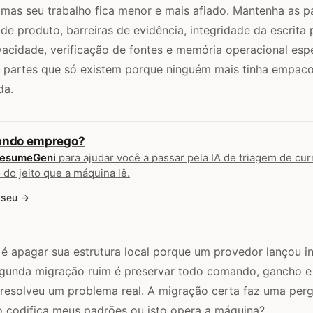
mas seu trabalho fica menor e mais afiado. Mantenha as p
de produto, barreiras de evidência, integridade da escrita 
ivacidade, verificação de fontes e memória operacional esp
s partes que só existem porque ninguém mais tinha empac
da.
ando emprego?
esumeGeni
para ajudar você a passar pela IA de triagem de curr
 do jeito que a máquina lê.
 seu
é apagar sua estrutura local porque um provedor lançou in
egunda migração ruim é preservar todo comando, gancho e
resolveu um problema real. A migração certa faz uma per
o codifica meus padrões ou isto opera a máquina?