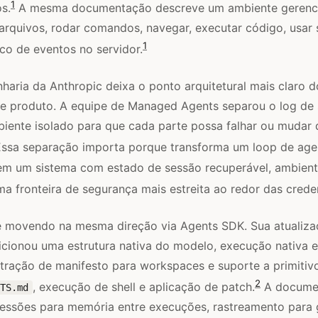
1
s.
A mesma documentação descreve um ambiente gerenc
arquivos, rodar comandos, navegar, executar código, usar
1
rico de eventos no servidor.
haria da Anthropic deixa o ponto arquitetural mais claro d
 produto. A equipe de Managed Agents separou o log de 
biente isolado para que cada parte possa falhar ou mudar
ssa separação importa porque transforma um loop de agen
 em um sistema com estado de sessão recuperável, ambien
uma fronteira de segurança mais estreita ao redor das creden
e movendo na mesma direção via Agents SDK. Sua atualiza
dicionou uma estrutura nativa do modelo, execução nativa
stração de manifesto para workspaces e suporte a primit
2
, execução de shell e aplicação de patch.
A docume
TS.md
ssões para memória entre execuções, rastreamento para 