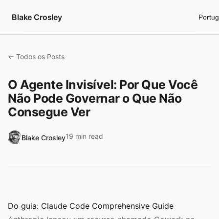
Pular para o conteúdo
Blake Crosley
Portu
← Todos os Posts
O Agente Invisível: Por Que Você
Não Pode Governar o Que Não
Consegue Ver
19 min read
Blake Crosley
Do guia:
Claude Code Comprehensive Guide