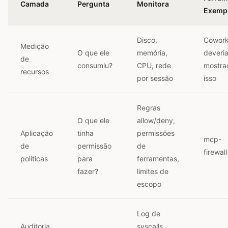
Camada
Pergunta
Monitora
Exemp
Disco,
Cowor
Medição
O que ele
memória,
deveria
de
consumiu?
CPU, rede
mostra
recursos
por sessão
isso
Regras
O que ele
allow/deny,
Aplicação
tinha
permissões
mcp-
de
permissão
de
firewall
políticas
para
ferramentas,
fazer?
limites de
escopo
Log de
Auditoria
syscalls,