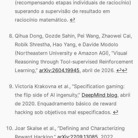
(recompensando etapas individuais de raciocínio)
superando a supervisão de resultado em
raciocínio matemático.
↩
Qihua Dong, Gozde Sahin, Pei Wang, Zhaowei Cai,
Robik Shrestha, Hao Yang, e Davide Modolo
(Northeastern University e Amazon AGI), “Visual
Reasoning through Tool-supervised Reinforcement
Learning,”
arXiv:2604.19945
, abril de 2026.
↩
↩
Victoria Krakovna et al., “Specification gaming:
the flip side of AI ingenuity,”
DeepMind blog
, abril
de 2020. Enquadramento básico de reward
hacking sob objetivos mal especificados.
↩
Joar Skalse et al., “Defining and Characterizing
Reward Hacking,”
arXiv:2209.13085
, 2022.