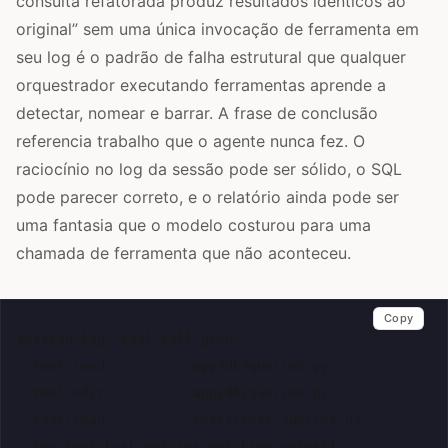
consulta refatorada produz resultados idênticos ao
original” sem uma única invocação de ferramenta em
seu log é o padrão de falha estrutural que qualquer
orquestrador executando ferramentas aprende a
detectar, nomear e barrar. A frase de conclusão
referencia trabalho que o agente nunca fez. O
raciocínio no log da sessão pode ser sólido, o SQL
pode parecer correto, e o relatório ainda pode ser
uma fantasia que o modelo costurou para uma
chamada de ferramenta que não aconteceu.
Copy
session log, tool-call grep:

  tool:read           app/db/queries.py

  tool:edit           app/db/queries.py

  tool:read           tests/test_queries.py

  [no tool:bash entries matching pytest]
