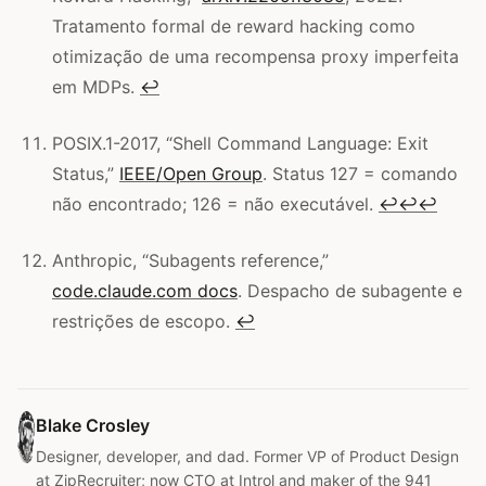
Tratamento formal de reward hacking como
otimização de uma recompensa proxy imperfeita
em MDPs.
↩
POSIX.1-2017, “Shell Command Language: Exit
Status,”
IEEE/Open Group
. Status 127 = comando
não encontrado; 126 = não executável.
↩
↩
↩
Anthropic, “Subagents reference,”
code.claude.com docs
. Despacho de subagente e
restrições de escopo.
↩
Blake Crosley
Designer, developer, and dad. Former VP of Product Design
at ZipRecruiter; now CTO at Introl and maker of the 941