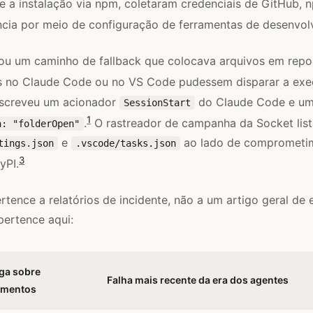
 a instalação via npm, coletaram credenciais de GitHub, n
ncia por meio de configuração de ferramentas de desenvol
u um caminho de fallback que colocava arquivos em repos
as no Claude Code ou no VS Code pudessem disparar a exe
escreveu um acionador
do Claude Code e um
SessionStart
1
.
O rastreador de campanha da Socket list
n: "folderOpen"
e
ao lado de comprometi
tings.json
.vscode/tasks.json
3
yPI.
rtence a relatórios de incidente, não a um artigo geral de 
pertence aqui:
ga sobre
Falha mais recente da era dos agentes
imentos