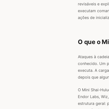
revisáveis e exp
executam comando
ações de inicial
O que o M
Ataques à cadei
conhecido. Um pa
executa. A carga
depois que algun
O Mini Shai-Hulu
Endor Labs, Wiz,
estrutura geral