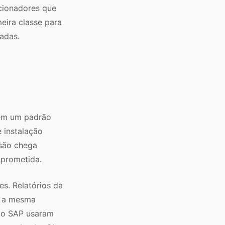
acionadores que
eira classe para
adas.
uem um padrão
 instalação
rsão chega
mprometida.
s. Relatórios da
m a mesma
nto SAP usaram