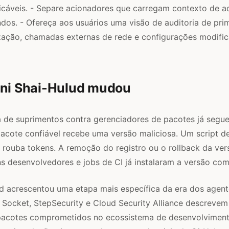
licáveis. - Separe acionadores que carregam contexto de 
s. - Ofereça aos usuários uma visão de auditoria de prim
ização, chamadas externas de rede e configurações modific
ini Shai-Hulud mudou
a de suprimentos contra gerenciadores de pacotes já seg
cote confiável recebe uma versão maliciosa. Um script de
 rouba tokens. A remoção do registro ou o rollback da ve
s desenvolvedores e jobs de CI já instalaram a versão co
d acrescentou uma etapa mais específica da era dos agente
 Socket, StepSecurity e Cloud Security Alliance descreve
: pacotes comprometidos no ecossistema de desenvolvime