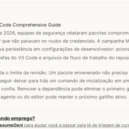
 Code Comprehensive Guide
de 2026, equipes de segurança relataram pacotes comprom
 que não paravam no roubo de credenciais. A campanha M
va persistência em configurações de desenvolvedor: acion
efas do VS Code e arquivos de fluxo de trabalho do reposi
a o limite da revisão. Um pacote envenenado não precisa 
seguir deixar para trás um comando de inicialização em um
confia. Remover a dependência pode eliminar o primeiro ga
agente ou do editor pode manter o próximo gatilho ativo.
ando emprego?
esumeGeni
para ajudar você a passar pela IA de triagem de curr