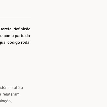
tarefa, definição
lho como parte da
qual código roda
dência até a
a relataram
alação,