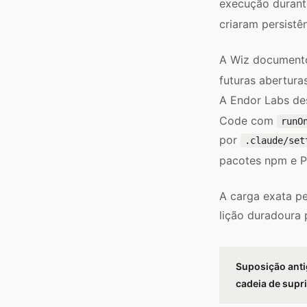
execução durante
criaram persistê
A Wiz documento
futuras abertur
A Endor Labs d
Code com
runO
por
.claude/set
pacotes npm e P
A carga exata pe
lição duradoura 
Suposição anti
cadeia de supr