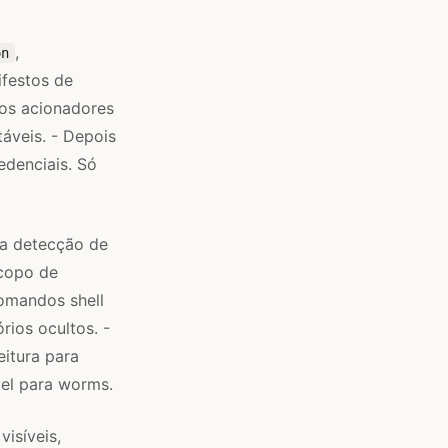
,
on
festos de
vos acionadores
áveis. - Depois
edenciais. Só
na detecção de
copo de
comandos shell
ios ocultos. -
eitura para
vel para worms.
isíveis,