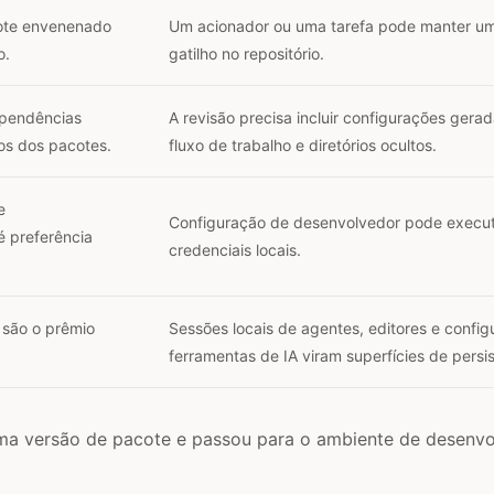
ote envenenado
Um acionador ou uma tarefa pode manter u
o.
gatilho no repositório.
ependências
A revisão precisa incluir configurações gera
os dos pacotes.
fluxo de trabalho e diretórios ocultos.
e
Configuração de desenvolvedor pode execu
é preferência
credenciais locais.
 são o prêmio
Sessões locais de agentes, editores e confi
ferramentas de IA viram superfícies de persis
uma versão de pacote e passou para o ambiente de desenv