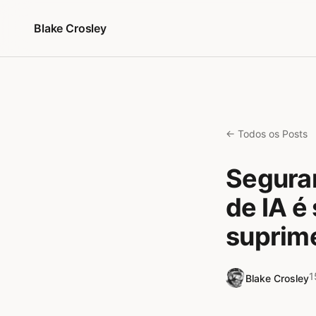
Pular para o conteúdo
Blake Crosley
← Todos os Posts
Segura
de IA é
suprim
1
Blake Crosley