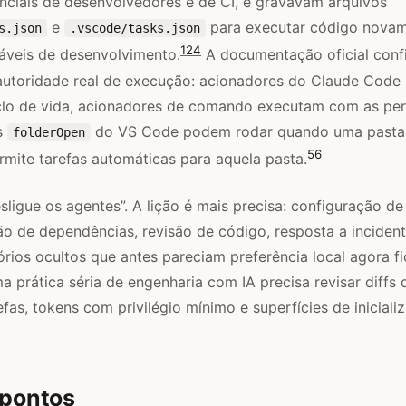
nciais de desenvolvedores e de CI, e gravavam arquivos
e
para executar código novame
s.json
.vscode/tasks.json
1
2
4
iáveis de desenvolvimento.
A documentação oficial conf
 autoridade real de execução: acionadores do Claude Code
lo de vida, acionadores de comando executam com as pe
as
do VS Code podem rodar quando uma pasta 
folderOpen
5
6
rmite tarefas automáticas para aquela pasta.
esligue os agentes”. A lição é mais precisa: configuração d
ão de dependências, revisão de código, resposta a incident
tórios ocultos que antes pareciam preferência local agora 
 prática séria de engenharia com IA precisa revisar diffs 
fas, tokens com privilégio mínimo e superfícies de iniciali
 pontos