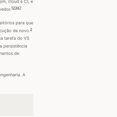
pm, cloud e CI, e
1
2
3
4
7
vedor.
itórios para que
2
cução de novo.
a tarefa do VS
a persistência
mentos de
engenharia. A