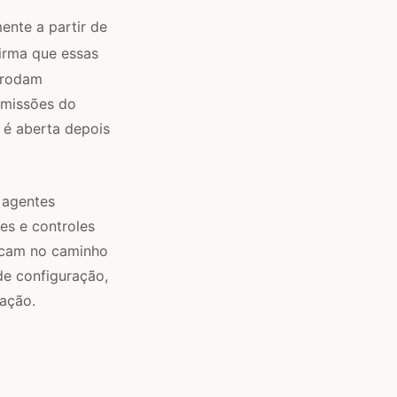
nte a partir de
irma que essas
 rodam
rmissões do
é aberta depois
e agentes
es e controles
ficam no caminho
de configuração,
zação.