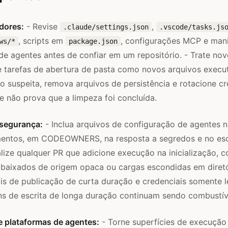
dores:
- Revise
,
.claude/settings.json
.vscode/tasks.js
, scripts em
, configurações MCP e mani
ws/*
package.json
s de agentes antes de confiar em um repositório. - Trate no
 e tarefas de abertura de pasta como novos arquivos execut
o suspeita, remova arquivos de persistência e rotacione cr
 não prova que a limpeza foi concluída.
 segurança:
- Inclua arquivos de configuração de agentes 
mentos, em CODEOWNERS, na resposta a segredos e no es
nalize qualquer PR que adicione execução na inicialização, 
 baixados de origem opaca ou cargas escondidas em diretór
ais de publicação de curta duração e credenciais somente l
ens de escrita de longa duração continuam sendo combustí
e plataformas de agentes:
- Torne superfícies de execução v