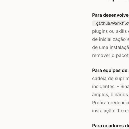
Para desenvolve
.github/workflo
plugins ou skill
de inicialização
de uma instalaçã
remover o pacote
Para equipes de
cadeia de supri
incidentes. - Si
amplos, binários
Prefira credenci
instalação. Tok
Para criadores d