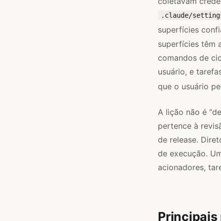
coletavam crede
.claude/setting
superfícies conf
superfícies têm
comandos de cic
usuário, e taref
que o usuário pe
A lição não é “d
pertence à revis
de release. Dire
de execução. Uma
acionadores, tare
Principais