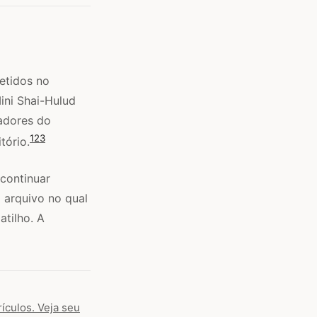
etidos no
ini Shai-Hulud
adores do
1
2
3
tório.
continuar
 arquivo no qual
tilho. A
ículos. Veja seu