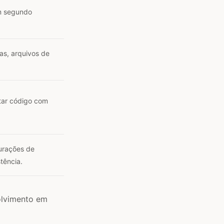
m segundo
das, arquivos de
tar código com
gurações de
tência.
olvimento em