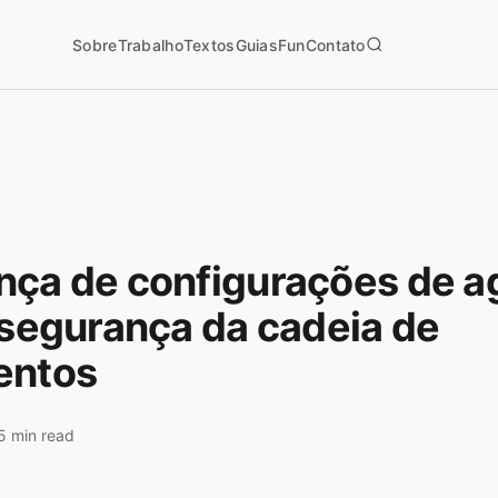
Sobre
Trabalho
Textos
Guias
Fun
Contato
nça de configurações de a
 segurança da cadeia de
entos
5 min read