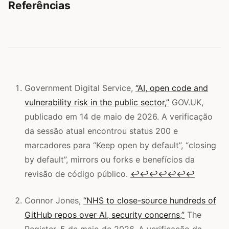
Referências
Government Digital Service,
“AI, open code and
vulnerability risk in the public sector,”
GOV.UK,
publicado em 14 de maio de 2026. A verificação
da sessão atual encontrou status 200 e
marcadores para “Keep open by default”, “closing
by default”, mirrors ou forks e benefícios da
revisão de código público.
↩
↩
↩
↩
↩
↩
↩
Connor Jones,
“NHS to close-source hundreds of
GitHub repos over AI, security concerns,”
The
Register, 5 de maio de 2026. A verificação da