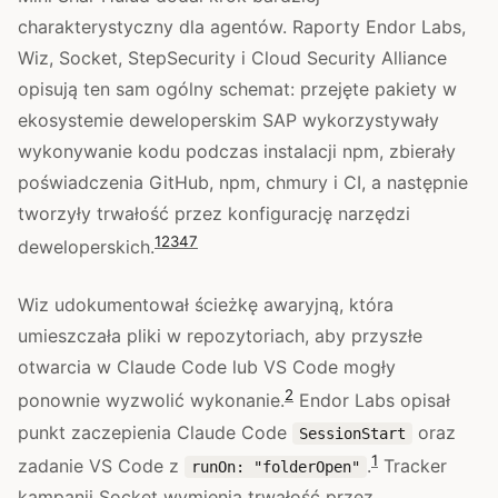
charakterystyczny dla agentów. Raporty Endor Labs,
Wiz, Socket, StepSecurity i Cloud Security Alliance
opisują ten sam ogólny schemat: przejęte pakiety w
ekosystemie deweloperskim SAP wykorzystywały
wykonywanie kodu podczas instalacji npm, zbierały
poświadczenia GitHub, npm, chmury i CI, a następnie
tworzyły trwałość przez konfigurację narzędzi
1
2
3
4
7
deweloperskich.
Wiz udokumentował ścieżkę awaryjną, która
umieszczała pliki w repozytoriach, aby przyszłe
otwarcia w Claude Code lub VS Code mogły
2
ponownie wyzwolić wykonanie.
Endor Labs opisał
punkt zaczepienia Claude Code
oraz
SessionStart
1
zadanie VS Code z
.
Tracker
runOn: "folderOpen"
kampanii Socket wymienia trwałość przez