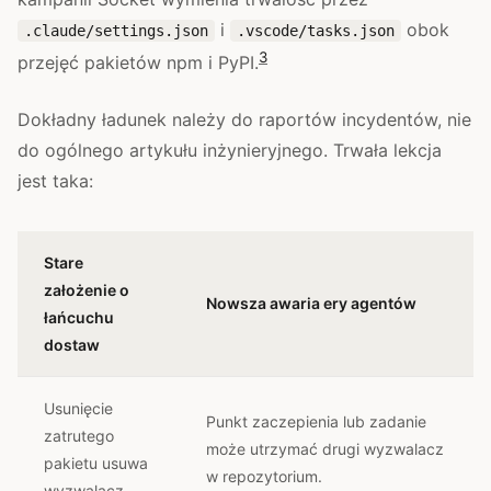
i
obok
.claude/settings.json
.vscode/tasks.json
3
przejęć pakietów npm i PyPI.
Dokładny ładunek należy do raportów incydentów, nie
do ogólnego artykułu inżynieryjnego. Trwała lekcja
jest taka:
Stare
założenie o
Nowsza awaria ery agentów
łańcuchu
dostaw
Usunięcie
Punkt zaczepienia lub zadanie
zatrutego
może utrzymać drugi wyzwalacz
pakietu usuwa
w repozytorium.
wyzwalacz.