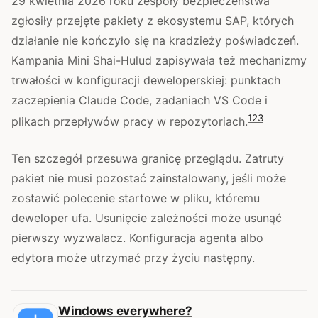
29 kwietnia 2026 roku zespoły bezpieczeństwa
zgłosiły przejęte pakiety z ekosystemu SAP, których
działanie nie kończyło się na kradzieży poświadczeń.
Kampania Mini Shai-Hulud zapisywała też mechanizmy
trwałości w konfiguracji deweloperskiej: punktach
zaczepienia Claude Code, zadaniach VS Code i
1
2
3
plikach przepływów pracy w repozytoriach.
Ten szczegół przesuwa granicę przeglądu. Zatruty
pakiet nie musi pozostać zainstalowany, jeśli może
zostawić polecenie startowe w pliku, któremu
deweloper ufa. Usunięcie zależności może usunąć
pierwszy wyzwalacz. Konfiguracja agenta albo
edytora może utrzymać przy życiu następny.
Windows everywhere?