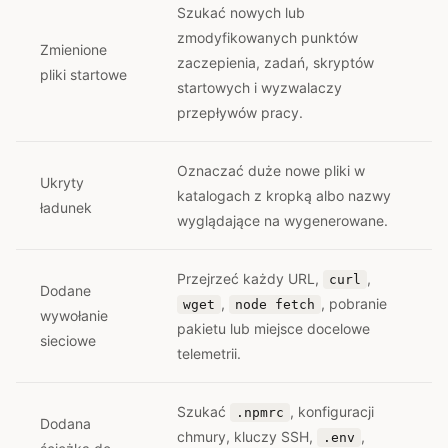
Szukać nowych lub
zmodyfikowanych punktów
Zmienione
zaczepienia, zadań, skryptów
pliki startowe
startowych i wyzwalaczy
przepływów pracy.
Oznaczać duże nowe pliki w
Ukryty
katalogach z kropką albo nazwy
ładunek
wyglądające na wygenerowane.
Przejrzeć każdy URL,
,
curl
Dodane
,
, pobranie
wget
node fetch
wywołanie
pakietu lub miejsce docelowe
sieciowe
telemetrii.
Szukać
, konfiguracji
.npmrc
Dodana
chmury, kluczy SSH,
,
.env