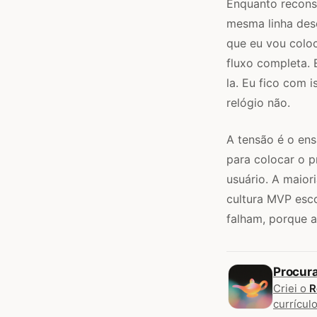
Enquanto reconst
mesma linha des
que eu vou coloc
fluxo completa.
la. Eu fico com 
relógio não.
A tensão é o ens
para colocar o 
usuário. A maior
cultura MVP esco
falham, porque a
Procur
Criei o
R
currículo