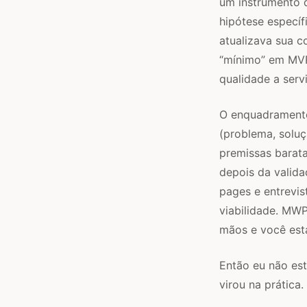
um instrumento 
hipótese específ
atualizava sua c
“mínimo” em MVP
qualidade a serv
O enquadramento 
(problema, soluç
premissas barat
depois da valida
pages e entrevis
viabilidade. MWP
mãos e você está
Então eu não es
virou na prática.