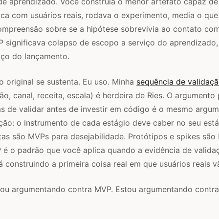
de aprendizado. Você construía o menor artefato capaz de
ica com usuários reais, rodava o experimento, media o que
ompreensão sobre se a hipótese sobrevivia ao contato com
 significava colapso de escopo a serviço do aprendizado,
iço do lançamento.
original se sustenta. Eu uso. Minha
sequência de validaçã
ão, canal, receita, escala) é herdeira de Ries. O argumento 
as de validar antes de investir em código é o mesmo arg
ção: o instrumento de cada estágio deve caber no seu está
tas são MVPs para desejabilidade. Protótipos e spikes sã
 é o padrão que você aplica quando a evidência de valida
 construindo a primeira coisa real em que usuários reais vã
tou argumentando contra MVP. Estou argumentando contr