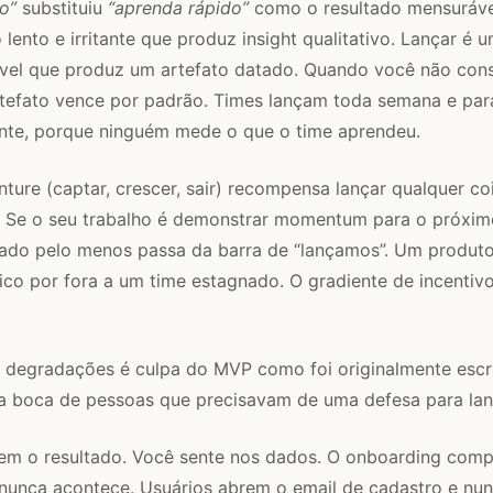
o”
substituiu
“aprenda rápido”
como o resultado mensuráve
lento e irritante que produz insight qualitativo. Lançar é 
ível que produz um artefato datado. Quando você não cons
artefato vence por padrão. Times lançam toda semana e pa
te, porque ninguém mede o que o time aprendeu.
ture (captar, crescer, sair) recompensa lançar qualquer co
o. Se o seu trabalho é demonstrar momentum para o próxi
ado pelo menos passa da barra de “lançamos”. Um produto
ico por fora a um time estagnado. O gradiente de incentiv
degradações é culpa do MVP como foi originalmente escri
a boca de pessoas que precisavam de uma defesa para lanç
tem o resultado. Você sente nos dados. O onboarding comp
nunca acontece. Usuários abrem o email de cadastro e nun