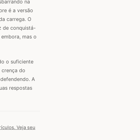
esbarrando na
pre é a versão
da carrega. O
z de conquistá-
ai embora, mas o
o o suficiente
a crença do
e defendendo. A
uas respostas
ículos. Veja seu