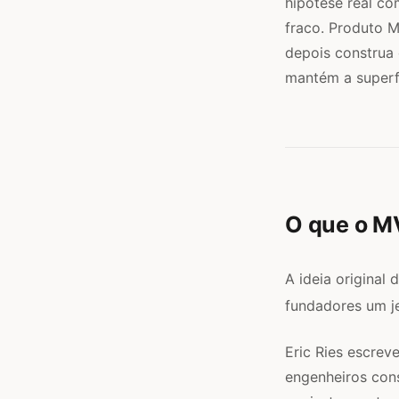
hipótese real co
fraco. Produto M
depois construa
mantém a superfí
O que o M
A ideia original
fundadores um je
Eric Ries escrev
engenheiros con