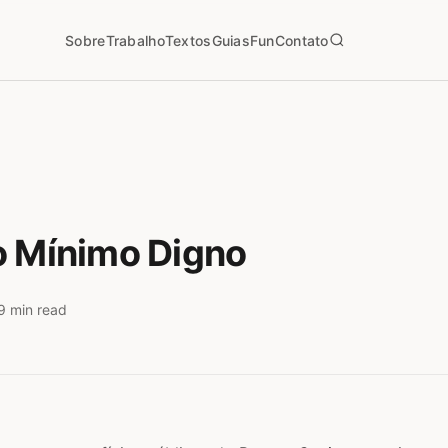
Sobre
Trabalho
Textos
Guias
Fun
Contato
o Mínimo Digno
9 min read