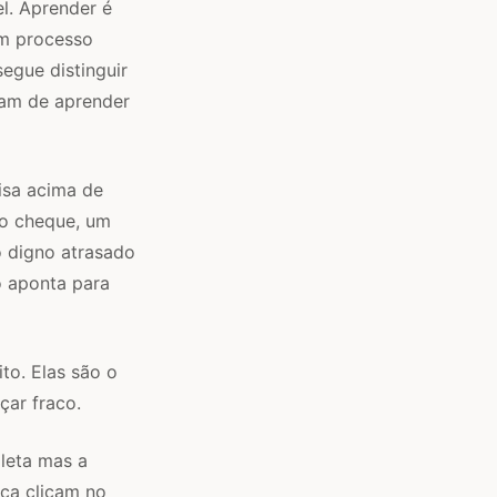
l. Aprender é
um processo
egue distinguir
ram de aprender
isa acima de
mo cheque, um
 digno atrasado
o aponta para
to. Elas são o
ar fraco.
leta mas a
ca clicam no