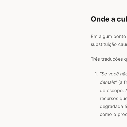
Onde a cu
Em algum ponto d
substituição cau
Três traduções q
“Se você nã
demais”
(a f
do escopo. A
recursos que
degradada é 
como o prod