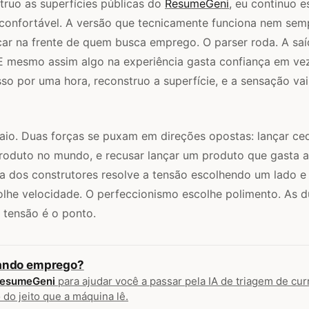
ruo as superfícies públicas do
ResumeGeni
, eu continuo 
confortável. A versão que tecnicamente funciona nem sem
ar na frente de quem busca emprego. O parser roda. A saí
 E mesmo assim algo na experiência gasta confiança em ve
isso por uma hora, reconstruo a superfície, e a sensação v
aio. Duas forças se puxam em direções opostas: lançar ced
produto no mundo, e recusar lançar um produto que gasta 
ia dos construtores resolve a tensão escolhendo um lado 
lhe velocidade. O perfeccionismo escolhe polimento. As d
 tensão é o ponto.
ando emprego?
esumeGeni
para ajudar você a passar pela IA de triagem de curr
 do jeito que a máquina lê.