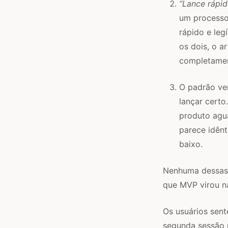
“Lance rápid
um processo 
rápido e leg
os dois, o 
completamen
O padrão ven
lançar cert
produto agu
parece idênt
baixo.
Nenhuma dessas 
que MVP virou n
Os usuários sen
segunda sessão 