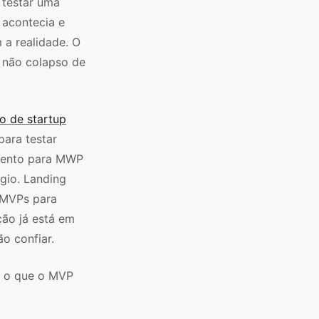
 testar uma
 acontecia e
 a realidade. O
 não colapso de
o de startup
para testar
umento para MWP
gio. Landing
o MVPs para
ção já está em
o confiar.
a o que o MVP