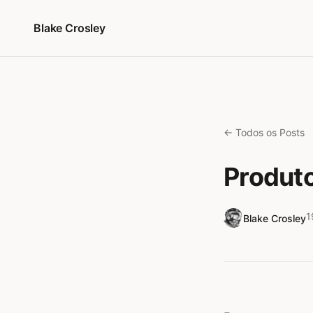
Pular para o conteúdo
Blake Crosley
← Todos os Posts
Produt
1
Blake Crosley