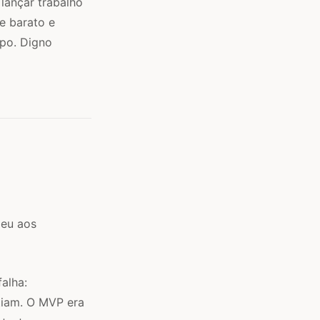
lançar trabalho
de barato e
po. Digno
deu aos
alha:
tiam. O MVP era