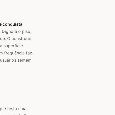
e conquista
.
Digno é o piso,
de. O construtor
 superfície
m frequência faz
 usuários sentem
que testa uma