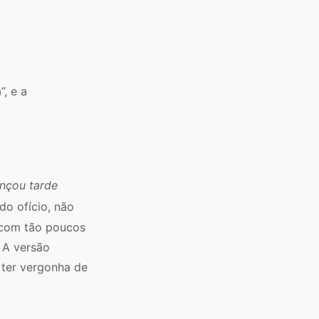
, e a
ançou tarde
do ofício, não
 com tão poucos
. A versão
 ter vergonha de