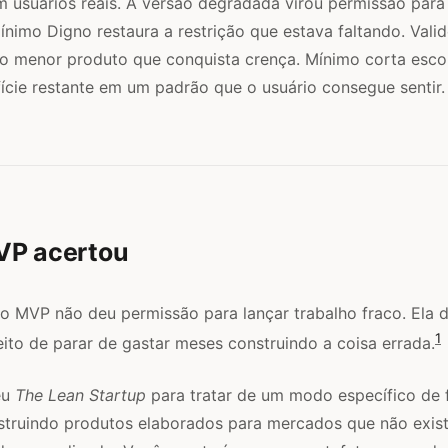
m usuários reais. A versão degradada virou permissão para 
ínimo Digno restaura a restrição que estava faltando. Vali
 o menor produto que conquista crença. Mínimo corta esco
cie restante em um padrão que o usuário consegue sentir.
VP acertou
 do MVP não deu permissão para lançar trabalho fraco. Ela 
1
ito de parar de gastar meses construindo a coisa errada.
eu
The Lean Startup
para tratar de um modo específico de f
struindo produtos elaborados para mercados que não exis