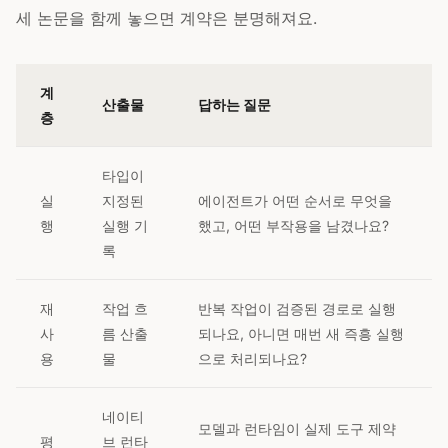
세 논문을 함께 놓으면 계약은 분명해져요.
계
산출물
답하는 질문
층
타입이
실
지정된
에이전트가 어떤 순서로 무엇을
행
실행 기
했고, 어떤 부작용을 남겼나요?
록
재
작업 흐
반복 작업이 검증된 경로로 실행
사
름 산출
되나요, 아니면 매번 새 즉흥 실행
용
물
으로 처리되나요?
네이티
모델과 런타임이 실제 도구 제약
평
브 런타