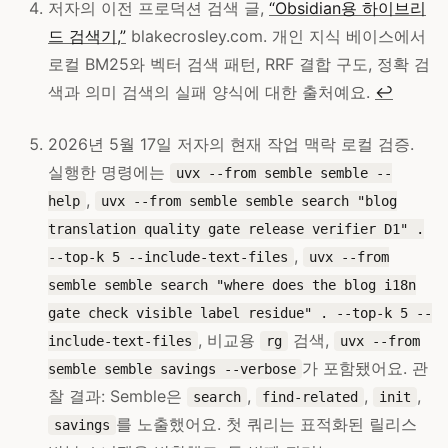
저자의 이전 프로덕션 검색 글,
“Obsidian용 하이브리
드 검색기,”
blakecrosley.com. 개인 지식 베이스에서
로컬 BM25와 벡터 검색 패턴, RRF 결합 구도, 정확 검
색과 의미 검색의 실패 양식에 대한 출처예요.
↩
2026년 5월 17일 저자의 현재 작업 맥락 로컬 검증.
실행한 명령에는
uvx --from semble semble --
,
help
uvx --from semble semble search "blog
translation quality gate release verifier D1" .
,
--top-k 5 --include-text-files
uvx --from
semble semble search "where does the blog i18n
gate check visible label residue" . --top-k 5 --
, 비교용
검색,
include-text-files
rg
uvx --from
가 포함됐어요. 관
semble semble savings --verbose
찰 결과: Semble은
,
,
,
search
find-related
init
를 노출했어요. 첫 쿼리는 표적화된 릴리스
savings