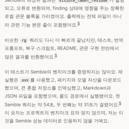
Semble의 최상위 결과는
가 할당
visible_label_residue
되고, 오류로 변환되며, finding 상태에 영향을 주는 정확한
로컬 관문 블록을 가리켰어요. 출력에는 전체 파일이 아니
5
라 관련 기능 본문 줄이 포함됐어요.
비슷한
쿼리도 다시 더 빠르게 끝났지만, 테스트, 번역
rg
프롬프트, 복구 스크립트, README, 관문 구현 전반에서
5
많은 결과를 반환했어요.
이 테스트가 Semble의 벤치마크를 증명하지는 않아요. 제
실행은
를 사용했고, 패키지와 모델 자산을 다운로드
uvx
했으며, 큰 혼합 저장소를 인덱싱했고, Markdown과
JSON 파일을 포함했으며, 콜드 경로에서 실행됐어요. 첫
5
Semble 쿼리는 약 54초, 두 번째는 약 31초가 걸렸어요.
이 숫자는 프로젝트의 벤치마크 표와 맞지 않으며, 저는 이
것을 Semble 성능 데이터로 인용하지 않을 거예요.