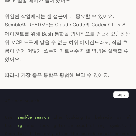
MCP 설정 예시가 들어 있어요.
위임된 작업에서는 셸 접근이 더 중요할 수 있어요.
Semble의 README는 Claude Code와 Codex CLI 하위
1
에이전트를 위해 Bash 통합을 명시적으로 언급해요.
최상
위 MCP 도구에 닿을 수 없는 하위 에이전트라도, 작업 흐
름이 언제 어떻게 쓰는지 가르쳐주면 셸 명령은 실행할 수
있어요.
따라서 가장 좋은 통합은 평범해 보일 수 있어요.
Copy
## Code Search
Use 
`semble search`
 when looking for behavior or relat
Use 
`rg`
 when looking for an exact string, symbol, fil
Open full files only after the search result proves re