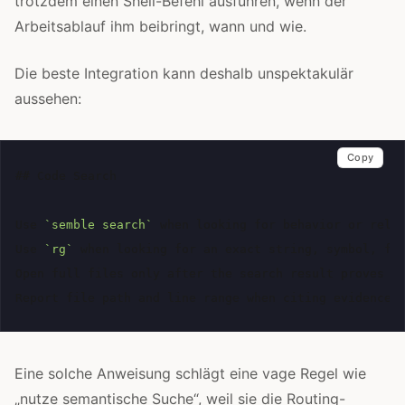
trotzdem einen Shell-Befehl ausführen, wenn der
Arbeitsablauf ihm beibringt, wann und wie.
Die beste Integration kann deshalb unspektakulär
aussehen:
Copy
## Code Search
Use 
`semble search`
 when looking for behavior or relat
Use 
`rg`
 when looking for an exact string, symbol, fil
Open full files only after the search result proves re
Eine solche Anweisung schlägt eine vage Regel wie
„nutze semantische Suche“, weil sie die Routing-