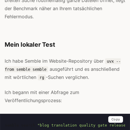
breiten Suche routinemäßig ganze Dateien öffnet, liegt
der Benchmark näher an Ihrem tatsächlichen
Fehlermodus.
Mein lokaler Test
Ich habe Semble im Website-Repository über
uvx --
ausgeführt und es anschließend
from semble semble
mit wörtlichen
-Suchen verglichen.
rg
Ich begann mit einer Abfrage zum
Veröffentlichungsprozess:
Copy
semble
search
"blog translation quality gate release 