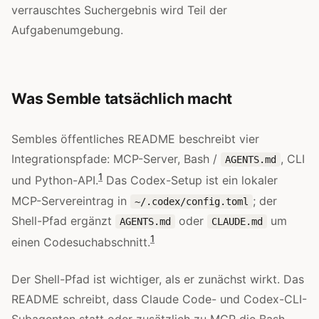
verrauschtes Suchergebnis wird Teil der
Aufgabenumgebung.
Was Semble tatsächlich macht
Sembles öffentliches README beschreibt vier
Integrationspfade: MCP-Server, Bash /
, CLI
AGENTS.md
1
und Python-API.
Das Codex-Setup ist ein lokaler
MCP-Servereintrag in
; der
~/.codex/config.toml
Shell-Pfad ergänzt
oder
um
AGENTS.md
CLAUDE.md
1
einen Codesuchabschnitt.
Der Shell-Pfad ist wichtiger, als er zunächst wirkt. Das
README schreibt, dass Claude Code- und Codex-CLI-
Subagenten statt oder zusätzlich zu MCP die Bash-