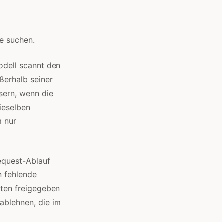
e suchen.
odell scannt den
ßerhalb seiner
sern, wenn die
ieselben
m nur
equest-Ablauf
n fehlende
ten freigegeben
ablehnen, die im