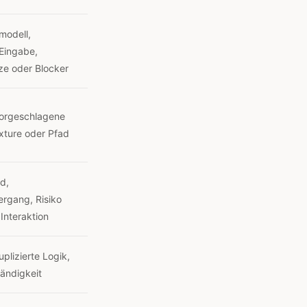
modell,
 Eingabe,
ze oder Blocker
vorgeschlagene
ixture oder Pfad
d,
rgang, Risiko
 Interaktion
plizierte Logik,
tändigkeit