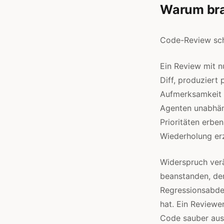
Warum bra
Code-Review sche
Ein Review mit n
Diff, produziert
Aufmerksamkeit l
Agenten unabhän
Prioritäten erb
Wiederholung er
Widerspruch verä
beanstanden, den
Regressionsabde
hat. Ein Reviewe
Code sauber aus