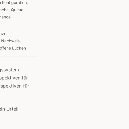
 Konfiguration,
Cache, Queue
rmance
nze,
-Nachweis,
 offene Lücken
ngssystem
spektiven für
spektiven für
n Urteil.