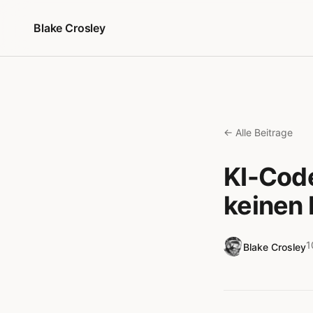
Zum Inhalt springen
Blake Crosley
← Alle Beitrage
KI-Cod
keinen
1
Blake Crosley