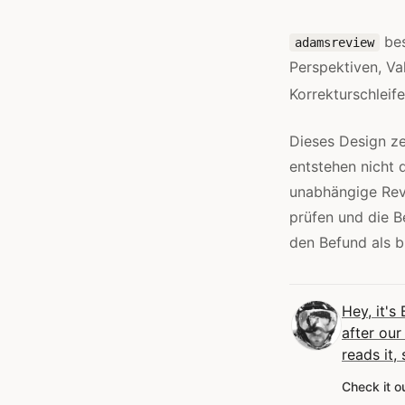
bes
adamsreview
Perspektiven, Va
Korrekturschleif
Dieses Design ze
entstehen nicht 
unabhängige Revi
prüfen und die B
den Befund als b
Hey, it's 
after our
reads it,
Check it o