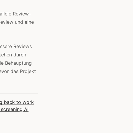
allele Review-
Review und eine
essere Reviews
tehen durch
die Behauptung
evor das Projekt
g back to work
 screening AI