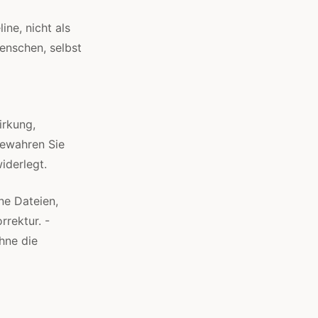
ine, nicht als
nschen, selbst
irkung,
Bewahren Sie
iderlegt.
ne Dateien,
rektur. -
hne die