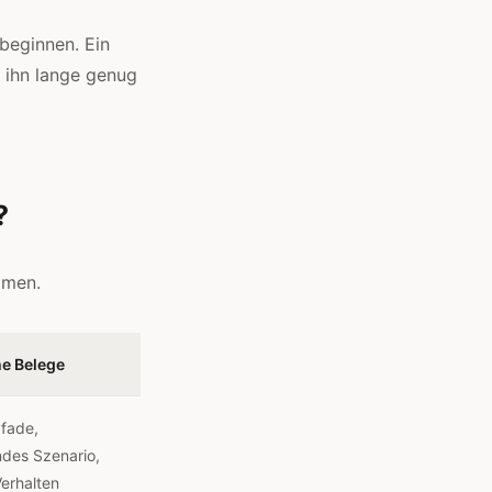
beginnen. Ein
 ihn lange genug
?
amen.
he Belege
Pfade,
ndes Szenario,
erhalten