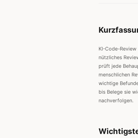
Kurzfassu
KI-Code-Review s
nützliches Revie
prüft jede Behau
menschlichen Rev
wichtige Befunde
bis Belege sie w
nachverfolgen.
Wichtigst