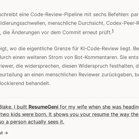
chreibt eine Code-Review-Pipeline mit sechs Befehlen: par
lidierungsschwellen, menschliche Durchsicht, Codex-Peer-
1
e, die Änderungen vor dem Commit erneut prüft.
igt, wo die eigentliche Grenze für KI-Code-Review liegt. B
durch einen weiteren Strom von Bot-Kommentaren. Sie ents
ewer, die widersprechen, diesen Widerspruch festhalten, 
eurteilung an einen menschlichen Reviewer zurückgeben, b
lockierend behandelt.
Blake. I built
ResumeGeni
for my wife when she was headin
 two kids were born. It shows you your resume the way the
 so a person actually sees it.
ut