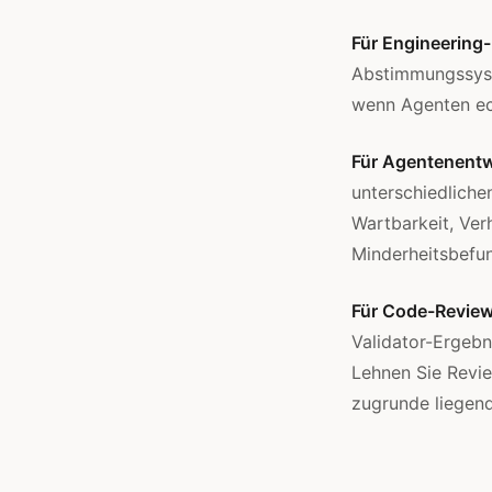
Für Engineering
Abstimmungssyst
wenn Agenten ech
Für Agentenentw
unterschiedliche
Wartbarkeit, Ver
Minderheitsbefun
Für Code-Review
Validator-Ergebn
Lehnen Sie Revi
zugrunde liegen