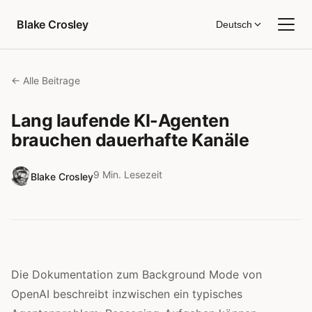
Zum Inhalt springen
Blake Crosley
Deutsch
← Alle Beitrage
Lang laufende KI-Agenten
brauchen dauerhafte Kanäle
9 Min. Lesezeit
Blake Crosley
Die Dokumentation zum Background Mode von
OpenAI beschreibt inzwischen ein typisches