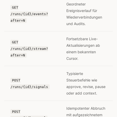
Geordneter
GET
Ereignisverlauf für
/runs/{id}/events?
Wiederverbindungen
after=N
und Audits.
Fortsetzbare Live-
GET
Aktualisierungen ab
/runs/{id}/stream?
einem bekannten
after=N
Cursor.
Typisierte
Steuerbefehle wie
POST
approve, revise, pause
/runs/{id}/signals
oder add context.
Idempotenter Abbruch
POST
mit aufgezeichnetem