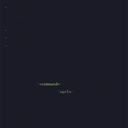
-
Scope exclusions:

## Changes
-
-
-
External state:

## Evidence
| Claim | Proof | Result |

|---|---|---|

| Tests ran | 
`<command>`
 output | pass/fail |

| Public route works | 
`<url>`
 smoke | pass/fail |

| Sources support claims | source list | pass/fail |

## Approvals
| Action | Risk | Decision | Notes |
