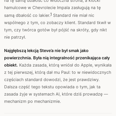
na tę samą dbałość co widoczna strona, a klocki
hamulcowe w Chevrolecie Impala zasługują na tę
1
samą dbałość co lakier.
Standard nie miał nic
wspólnego z tym, co zobaczy klient. Standard tkwił w
tym, czy twórca gotów był pójść na skróty, gdy nikt
nie patrzył.
Najgłębszą lekcją Steve’a nie był smak jako
powierzchnia. Była nią integralność przenikająca cały
obiekt.
Każda zasada, którą wniósł do Apple, wynikała
z tej pierwszej, którą dał mu Paul: to w niewidocznych
częściach standard dowodzi, że jest prawdziwy.
Dalsza część tego tekstu opowiada o tym, jak ta
zasada żyje w systemach AI, które dziś prowadzę —
mechanizm po mechanizmie.