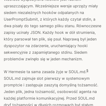
upraszczającym. Wcześniejsze wersje uprzęży miały
siedem niezależnych hooków odpalanych na
UserPromptSubmit, z których każdy czytał stdin, a
dwa pisały do tego samego pliku stanu. Równoczesne
zapisy ucinały JSON. Każdy hook w dół strumienia,
który parsował ten plik, się psuł. Naprawą był jeden
dyspozytor na zdarzenie, uruchamiający hooki
sekwencyjnie z zapamiętanego stdinu. Siedem
problemów zwinęło się w jeden mechanizm.
5
W Hermesie ta sama zasada żyje w SOUL.md.
SOUL.md zajmuje slot pierwszy w systemowym
promptcie i zastępuje zaszytą domyślną tożsamość.
Jeden plik, jedna tożsamość, osobowość agenta na
każdej platformie komunikacyjnej. Przed SOUL.md
dryf tożsamości w długich rozmowach był stałym