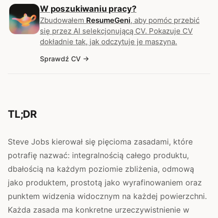
W poszukiwaniu pracy?
Zbudowałem
ResumeGeni
, aby pomóc przebić
się przez AI selekcjonującą CV. Pokazuje CV
dokładnie tak, jak odczytuje je maszyna.
Sprawdź CV
TL;DR
Steve Jobs kierował się pięcioma zasadami, które
potrafię nazwać: integralnością całego produktu,
dbałością na każdym poziomie zbliżenia, odmową
jako produktem, prostotą jako wyrafinowaniem oraz
punktem widzenia widocznym na każdej powierzchni.
Każda zasada ma konkretne urzeczywistnienie w