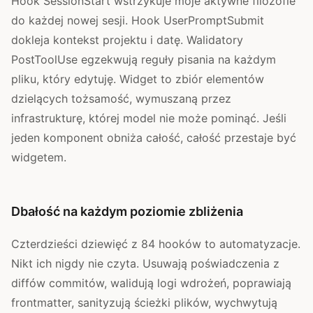
Hook SessionStart wstrzykuje moje aktywne filozofie
do każdej nowej sesji. Hook UserPromptSubmit
dokleja kontekst projektu i datę. Walidatory
PostToolUse egzekwują reguły pisania na każdym
pliku, który edytuję. Widget to zbiór elementów
dzielących tożsamość, wymuszaną przez
infrastrukturę, której model nie może pominąć. Jeśli
jeden komponent obniża całość, całość przestaje być
widgetem.
Dbałość na każdym poziomie zbliżenia
Czterdzieści dziewięć z 84 hooków to automatyzacje.
Nikt ich nigdy nie czyta. Usuwają poświadczenia z
diffów commitów, walidują logi wdrożeń, poprawiają
frontmatter, sanityzują ścieżki plików, wychwytują