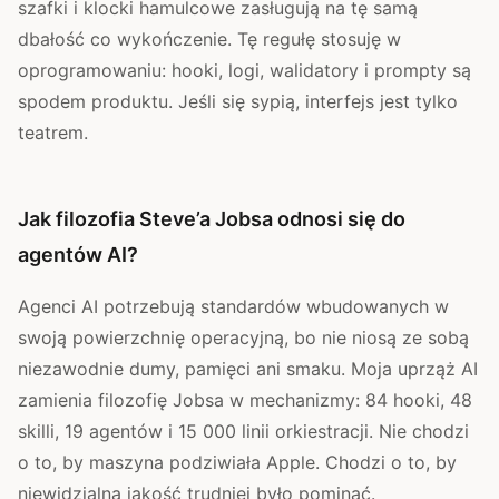
szafki i klocki hamulcowe zasługują na tę samą
dbałość co wykończenie. Tę regułę stosuję w
oprogramowaniu: hooki, logi, walidatory i prompty są
spodem produktu. Jeśli się sypią, interfejs jest tylko
teatrem.
Jak filozofia Steve’a Jobsa odnosi się do
agentów AI?
Agenci AI potrzebują standardów wbudowanych w
swoją powierzchnię operacyjną, bo nie niosą ze sobą
niezawodnie dumy, pamięci ani smaku. Moja uprząż AI
zamienia filozofię Jobsa w mechanizmy: 84 hooki, 48
skilli, 19 agentów i 15 000 linii orkiestracji. Nie chodzi
o to, by maszyna podziwiała Apple. Chodzi o to, by
niewidzialną jakość trudniej było pominąć.