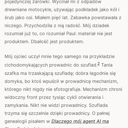
pojedynczej żarówki. Wycinał mi z odpadów
drewniane motocykle, używając podkładek jako kół i
śrub jako osi. Miałem pięć lat. Zabawka powstawała z
niczego. Przychodziła z nią radość. Mój dziadek
rozumiał już to, co rozumiał Paul: materiał nie jest
produktem. Dbałość jest produktem.
Mój ojciec uczył mnie tego samego na przykładzie
2
cichodomykających prowadnic do szuflad.
Tania
szafka ma trzaskającą szufladę; dobra łagodnie się
domyka, bo ktoś wpuścił w prowadnicę mechanizm,
którego nikt nigdy nie sfotografuje. Mechanizm chroni
widoczny front przez tysiąc cykli otwierania i
zamykania. Nikt nie widzi prowadnicy. Szuflada
trzyma się szczelnie dzięki prowadnicy. O pełnej
genealogii pisałem w
Dlaczego mój agent AI ma