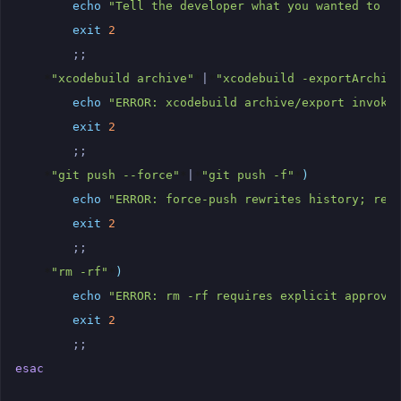
echo
"Tell the developer what you wanted to e
exit
2
;;
*
"xcodebuild archive"
*
|
*
"xcodebuild -exportArchiv
echo
"ERROR: xcodebuild archive/export invoke
exit
2
;;
*
"git push --force"
*
|
*
"git push -f"
*
)
echo
"ERROR: force-push rewrites history; req
exit
2
;;
*
"rm -rf"
*
)
echo
"ERROR: rm -rf requires explicit approva
exit
2
;;
esac