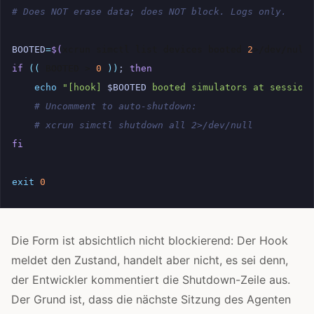
# Does NOT erase data; does NOT block. Logs only.
BOOTED
=
$(
xcrun
simctl
list
devices
booted
2
>/dev/null
if
((
BOOTED
>
0
))
;
then
echo
"[hook] 
$BOOTED
 booted simulators at session
# Uncomment to auto-shutdown:
# xcrun simctl shutdown all 2>/dev/null
fi
exit
0
Die Form ist absichtlich nicht blockierend: Der Hook
meldet den Zustand, handelt aber nicht, es sei denn,
der Entwickler kommentiert die Shutdown-Zeile aus.
Der Grund ist, dass die nächste Sitzung des Agenten