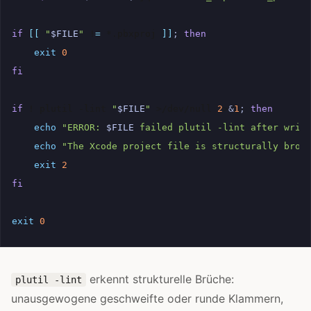
if
[[
"
$FILE
"
!
=
*.pbxproj
]]
;
then
exit
0
fi
if
!
plutil
-lint
"
$FILE
"
>/dev/null
2
>
&
1
;
then
echo
"ERROR: 
$FILE
 failed plutil -lint after writ
echo
"The Xcode project file is structurally brok
exit
2
fi
exit
0
erkennt strukturelle Brüche:
plutil -lint
unausgewogene geschweifte oder runde Klammern,