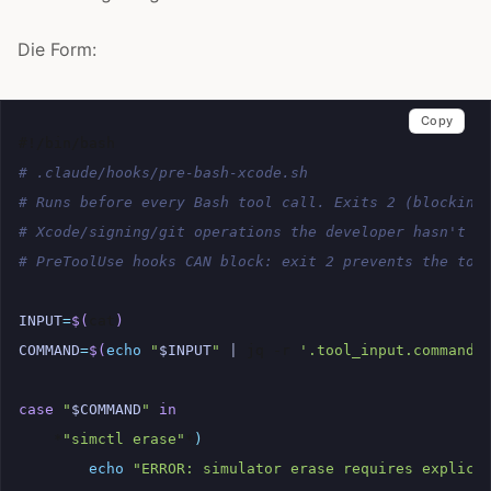
Die Form:
Copy
#!/bin/bash
# .claude/hooks/pre-bash-xcode.sh
# Runs before every Bash tool call. Exits 2 (blocking
# Xcode/signing/git operations the developer hasn't e
# PreToolUse hooks CAN block: exit 2 prevents the too
INPUT
=
$(
cat
)
COMMAND
=
$(
echo
"
$INPUT
"
|
jq
-r
'.tool_input.command 
case
"
$COMMAND
"
in
*
"simctl erase"
*
)
echo
"ERROR: simulator erase requires explici