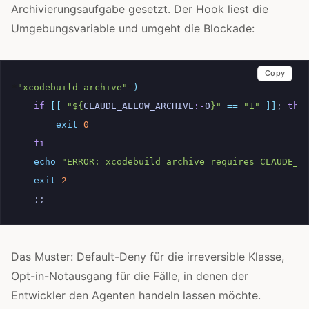
Archivierungsaufgabe gesetzt. Der Hook liest die
Umgebungsvariable und umgeht die Blockade:
Copy
*
"xcodebuild archive"
*
)
if
[[
"
${
CLAUDE_ALLOW_ARCHIVE
:-
0
}
"
==
"1"
]]
;
the
exit
0
fi
echo
"ERROR: xcodebuild archive requires CLAUDE_A
exit
2
;;
Das Muster: Default-Deny für die irreversible Klasse,
Opt-in-Notausgang für die Fälle, in denen der
Entwickler den Agenten handeln lassen möchte.