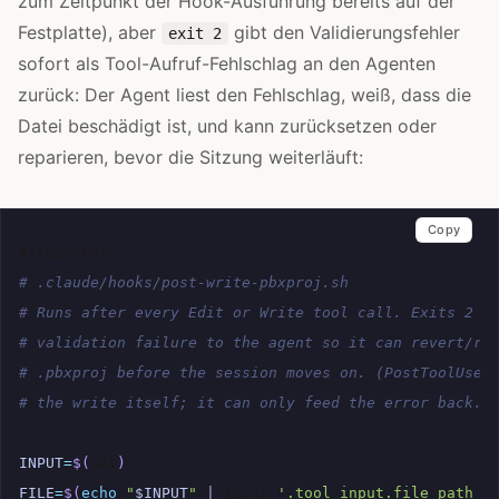
zum Zeitpunkt der Hook-Ausführung bereits auf der
Festplatte), aber
gibt den Validierungsfehler
exit 2
sofort als Tool-Aufruf-Fehlschlag an den Agenten
zurück: Der Agent liest den Fehlschlag, weiß, dass die
Datei beschädigt ist, und kann zurücksetzen oder
reparieren, bevor die Sitzung weiterläuft:
Copy
#!/bin/bash
# .claude/hooks/post-write-pbxproj.sh
# Runs after every Edit or Write tool call. Exits 2 t
# validation failure to the agent so it can revert/re
# .pbxproj before the session moves on. (PostToolUse 
# the write itself; it can only feed the error back.)
INPUT
=
$(
cat
)
FILE
=
$(
echo
"
$INPUT
"
|
jq
-r
'.tool_input.file_path /