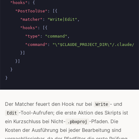
"hooks"
:
{
"PostToolUse"
:
[{
"matcher"
:
"Write|Edit"
,
"hooks"
:
[{
"type"
:
"command"
,
"command"
:
"\"$CLAUDE_PROJECT_DIR\"/.claude/h
}]
}]
}
}
Der Matcher feuert den Hook nur bei
- und
Write
-Tool-Aufrufen; die erste Aktion des Skripts ist
Edit
ein Kurzschluss bei Nicht-
-Pfaden. Die
.pbxproj
Kosten der Ausführung bei jeder Bearbeitung sind
vernachlässigbar, da der Pfadfilter die erste Prüfung