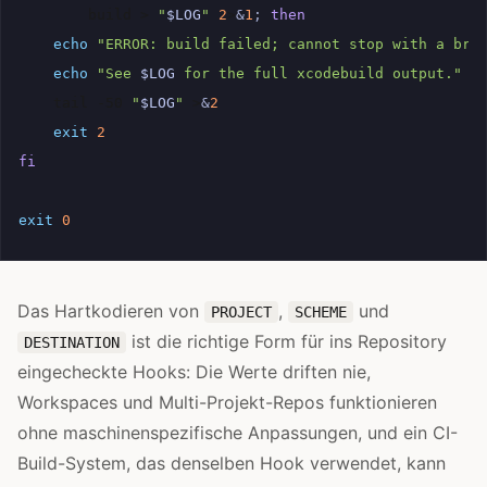
build
>
"
$LOG
"
2
>
&
1
;
then
echo
"ERROR: build failed; cannot stop with a bro
echo
"See 
$LOG
 for the full xcodebuild output."
>
tail
-50
"
$LOG
"
>
&
2
exit
2
fi
exit
0
Das Hartkodieren von
,
und
PROJECT
SCHEME
ist die richtige Form für ins Repository
DESTINATION
eingecheckte Hooks: Die Werte driften nie,
Workspaces und Multi-Projekt-Repos funktionieren
ohne maschinenspezifische Anpassungen, und ein CI-
Build-System, das denselben Hook verwendet, kann