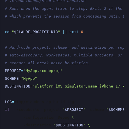
# .claude/hooks/stop-build-check.sh
# Runs when the agent tries to stop. Exits 2 if the b
# which prevents the session from concluding until th
cd
"
$CLAUDE_PROJECT_DIR
"
||
exit
0
# Hard-code project, scheme, and destination per repo
# auto-discovery: workspaces, multiple projects, or s
# schemes all break naive heuristics.
PROJECT
=
"MyApp.xcodeproj"
SCHEME
=
"MyApp"
DESTINATION
=
"platform=iOS Simulator,name=iPhone 17 Pr
LOG
=
if
!
xcodebuild
-project
"
$PROJECT
"
-scheme
"
$SCHEME
"
-configuration
Debug
\
-destination
"
$DESTINATION
"
\