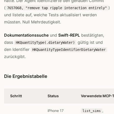
hatte. Der Agent identifizierte den genauen Commit
(
)
7657068, "remove tap ripple interaction entirely"
und listete auf, welche Tests aktualisiert werden
müssten. Null Mehrdeutigkeit.
Dokumentationssuche
und
Swift-REPL
bestätigten,
dass
gültig ist und
HKQuantityType(.dietaryWater)
den Identifier
HKQuantityTypeIdentifierDietaryWater
zurückgibt.
Die Ergebnistabelle
Schritt
Status
Verwendete MCP-T
iPhone 17
,
list_sims