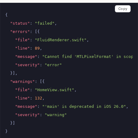
Copy
{
"status"
:
"failed"
,
"errors"
:
[{
"file"
:
"FluidRenderer.swift"
,
"line"
:
89
,
"message"
:
"Cannot find 'MTLPixelFormat' in scope
"severity"
:
"error"
}],
"warnings"
:
[{
"file"
:
"HomeView.swift"
,
"line"
:
132
,
"message"
:
"'main' is deprecated in iOS 26.0"
,
"severity"
:
"warning"
}]
}