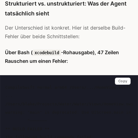
Strukturiert vs. unstrukturiert: Was der Agent
tatsächlich sieht
Der Unterschied ist konkret. Hier ist derselbe Build-
Fehler über beide Schnittstellen:
Über Bash (
-Rohausgabe), 47 Zeilen
xcodebuild
Rauschen um einen Fehler:
Copy
CompileSwift normal arm64 /Users/.../HomeView.swift

...

/Users/blake/Projects/Water/Water/Views/HomeView.swift
warning: 'main' is deprecated: Use UIScreen.main in iO
         ^~~~~~~~

** BUILD FAILED **

The following build commands failed:
