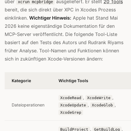
über
ausgeliefert. Er stellt
20 Tools
xcrun mcpbridge
bereit, die sich direkt über XPC in Xcodes Prozess
einklinken.
Wichtiger Hinweis:
Apple hat Stand Mai
2026 keine eigenständige Dokumentation für den
MCP-Server veröffentlicht. Die folgende Tool-Liste
basiert auf den Tests des Autors und Rudrank Riyams
früher Analyse. Tool-Namen und Funktionen können
sich in zukünftigen Xcode-Versionen ändern:
Kategorie
Wichtige Tools
,
,
XcodeRead
XcodeWrite
Dateioperationen
,
,
XcodeUpdate
XcodeGlob
XcodeGrep
,
,
BuildProject
GetBuildLog