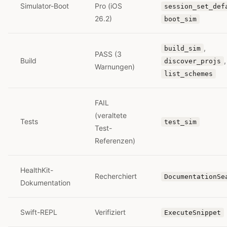
Simulator-Boot
Pro (iOS
session_set_def
26.2)
boot_sim
,
build_sim
PASS (3
Build
,
discover_projs
Warnungen)
list_schemes
FAIL
(veraltete
Tests
test_sim
Test-
Referenzen)
HealthKit-
Recherchiert
DocumentationSe
Dokumentation
Swift-REPL
Verifiziert
ExecuteSnippet