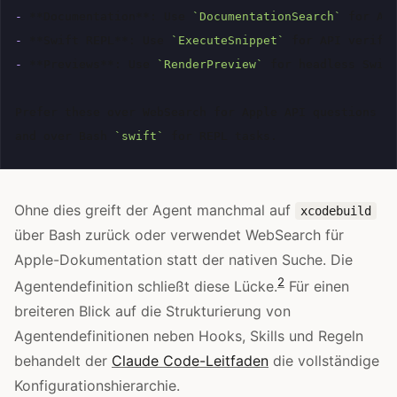
-
**Documentation**
: Use 
`DocumentationSearch`
-
**Swift REPL**
: Use 
`ExecuteSnippet`
-
**Previews**
: Use 
`RenderPreview`
 for headless Swift
Prefer these over WebSearch for Apple API questions

and over Bash 
`swift`
Ohne dies greift der Agent manchmal auf
xcodebuild
über Bash zurück oder verwendet WebSearch für
Apple-Dokumentation statt der nativen Suche. Die
2
Agentendefinition schließt diese Lücke.
Für einen
breiteren Blick auf die Strukturierung von
Agentendefinitionen neben Hooks, Skills und Regeln
behandelt der
Claude Code-Leitfaden
die vollständige
Konfigurationshierarchie.