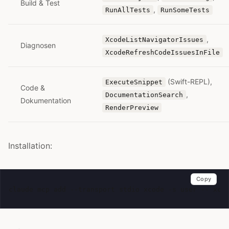
Build & Test
,
RunAllTests
RunSomeTests
,
XcodeListNavigatorIssues
Diagnosen
XcodeRefreshCodeIssuesInFile
(Swift-REPL),
ExecuteSnippet
Code &
,
DocumentationSearch
Dokumentation
RenderPreview
Installation:
Copy
claude
mcp
add
--transport
stdio
xcode
-s
user
--
xcr