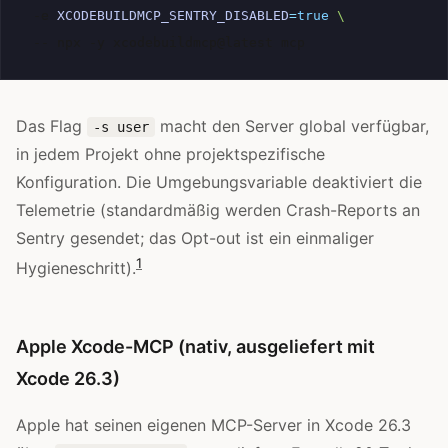
-e
XCODEBUILDMCP_SENTRY_DISABLED
=
true
\
--
npx
-y
xcodebuildmcp@latest
Das Flag
macht den Server global verfügbar,
-s user
in jedem Projekt ohne projektspezifische
Konfiguration. Die Umgebungsvariable deaktiviert die
Telemetrie (standardmäßig werden Crash-Reports an
Sentry gesendet; das Opt-out ist ein einmaliger
1
Hygieneschritt).
Apple Xcode-MCP (nativ, ausgeliefert mit
Xcode 26.3)
Apple hat seinen eigenen MCP-Server in Xcode 26.3