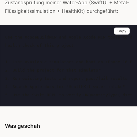
Zustandsprüfung meiner Water-App (SwiftUI + Metal-
Flüssigkeitssimulation + HealthKit) durchgeführt:
Copy
Use the XcodeBuildMCP and Apple Xcode MCP tools to do 
health check of this project:

1. List available simulators and boot an iPhone 16 Pro
2. Build the project for that simulator

3. Run existing tests and report pass/fail results

4. Search Apple docs for "HealthKit water intake"

Was geschah