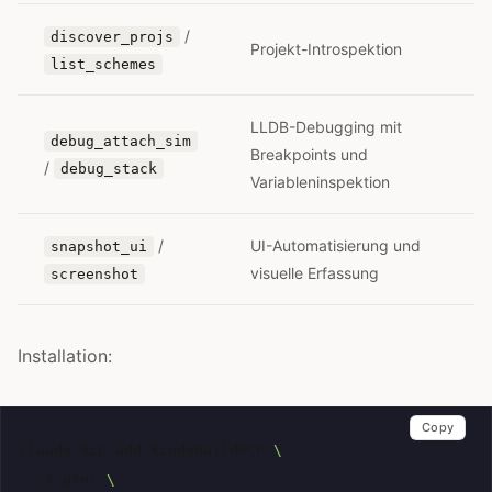
/
discover_projs
Projekt-Introspektion
list_schemes
LLDB-Debugging mit
debug_attach_sim
Breakpoints und
/
debug_stack
Variableninspektion
/
UI-Automatisierung und
snapshot_ui
visuelle Erfassung
screenshot
Installation:
Copy
claude
mcp
add
XcodeBuildMCP
\
-s
user
\