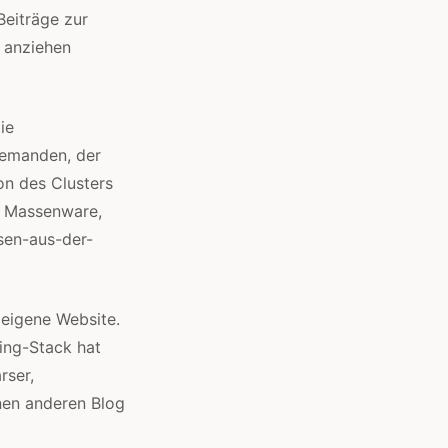
Beiträge zur
 anziehen
ie
jemanden, der
on des Clusters
e Massenware,
esen-aus-der-
 eigene Website.
ing-Stack hat
rser,
nen anderen Blog