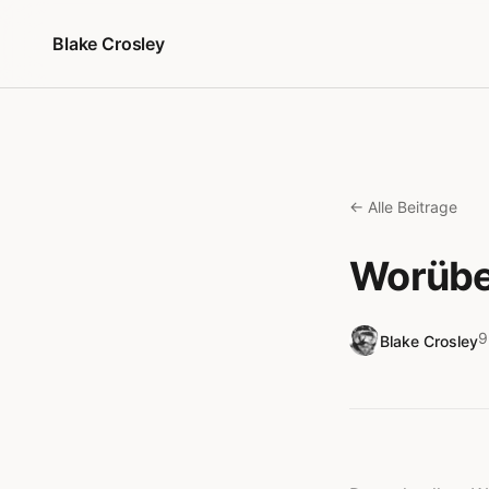
Zum Inhalt springen
Blake Crosley
← Alle Beitrage
Worüber
9
Blake Crosley