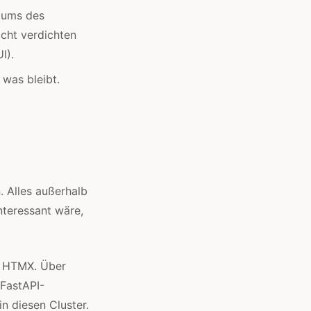
riums des
icht verdichten
I).
 was bleibt.
. Alles außerhalb
nteressant wäre,
d HTMX. Über
FastAPI-
n diesen Cluster.