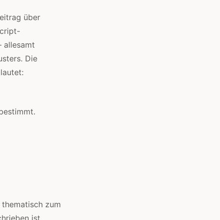
eitrag über
cript-
 allesamt
sters. Die
lautet:
 bestimmt.
n thematisch zum
rieben ist.