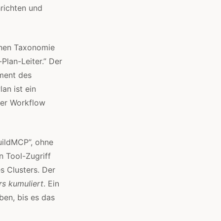
richten und
ernen Taxonomie
Plan-Leiter.” Der
ment des
an ist ein
der Workflow
BuildMCP”, ohne
n Tool-Zugriff
es Clusters. Der
rs kumuliert
. Ein
ben, bis es das