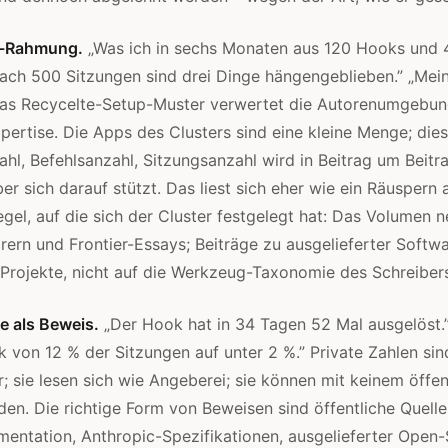
p-Rahmung.
„Was ich in sechs Monaten aus 120 Hooks und 
Nach 500 Sitzungen sind drei Dinge hängengeblieben.” „Me
 Das Recycelte-Setup-Muster verwertet die Autorenumgebun
xpertise. Die Apps des Clusters sind eine kleine Menge; die
zahl, Befehlsanzahl, Sitzungsanzahl wird in Beitrag um Beitr
r sich darauf stützt. Das liest sich eher wie ein Räuspern a
gel, auf die sich der Cluster festgelegt hat: Das Volumen n
ern und Frontier-Essays; Beiträge zu ausgelieferter Softw
e Projekte, nicht auf die Werkzeug-Taxonomie des Schreiber
ie als Beweis.
„Der Hook hat in 34 Tagen 52 Mal ausgelöst.
nk von 12 % der Sitzungen auf unter 2 %.” Private Zahlen si
r; sie lesen sich wie Angeberei; sie können mit keinem öffen
en. Die richtige Form von Beweisen sind öffentliche Quelle
entation, Anthropic-Spezifikationen, ausgelieferter Open