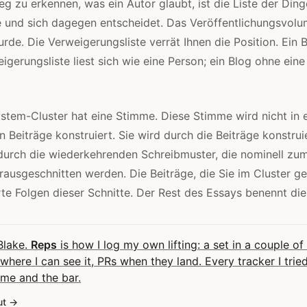
g zu erkennen, was ein Autor glaubt, ist die Liste der Ding
 und sich dagegen entscheidet. Das Veröffentlichungsvolum
rde. Die Verweigerungsliste verrät Ihnen die Position. Ein B
igerungsliste liest sich wie eine Person; ein Blog ohne eine 
tem-Cluster hat eine Stimme. Diese Stimme wird nicht in e
n Beiträge konstruiert. Sie wird durch die Beiträge konstruie
 durch die wiederkehrenden Schreibmuster, die nominell z
ausgeschnitten werden. Die Beiträge, die Sie im Cluster g
te Folgen dieser Schnitte. Der Rest des Essays benennt die
 Blake.
Reps
is how I log my own lifting: a set in a couple of
here I can see it, PRs when they land. Every tracker I tri
me and the bar.
ut