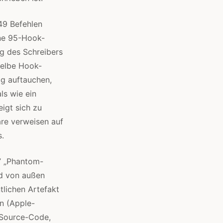
49 Befehlen
ine 95-Hook-
g des Schreibers
selbe Hook-
ag auftauchen,
ls wie ein
eigt sich zu
are verweisen auf
s.
” „Phantom-
nd von außen
tlichen Artefakt
n (Apple-
-Source-Code,