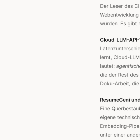
Der Leser des Cl
Webentwicklung v
würden. Es gibt e
Cloud-LLM-API-T
Latenzunterschie
lernt, Cloud-LLM
lautet:
agentisch
die der Rest des
Doku-Arbeit, die 
ResumeGeni und 
Eine Querbestäu
eigene technisch
Embedding-Pipeli
unter einer ander