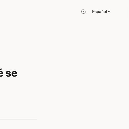
Español
é se