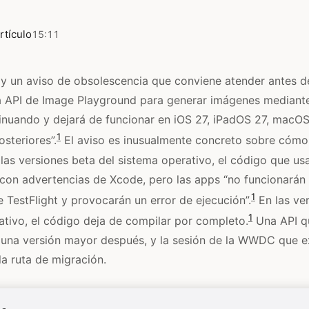
rtículo
15:11
y un aviso de obsolescencia que conviene atender antes de
la API de Image Playground para generar imágenes mediante
inuando y dejará de funcionar en iOS 27, iPadOS 27, macOS
1
steriores”.
El aviso es inusualmente concreto sobre cómo 
 las versiones beta del sistema operativo, el código que u
con advertencias de Xcode, pero las apps “no funcionarán 
1
 TestFlight y provocarán un error de ejecución”.
En las ver
1
ativo, el código deja de compilar por completo.
Una API qu
una versión mayor después, y la sesión de la WWDC que ex
la ruta de migración.