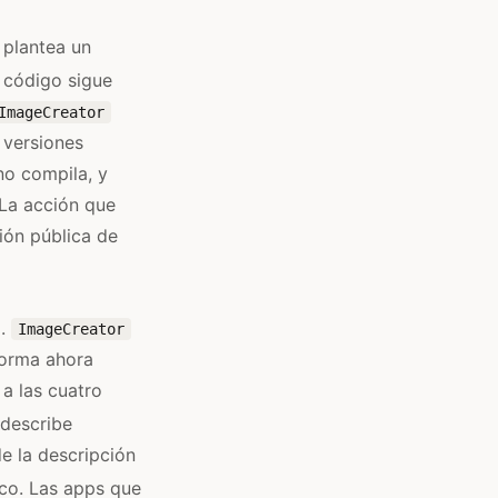
 plantea un
u código sigue
ImageCreator
 versiones
no compila, y
 La acción que
ión pública de
I.
ImageCreator
forma ahora
a las cuatro
 describe
e la descripción
co. Las apps que