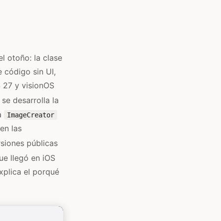
l otoño: la clase
 código sin UI,
 27 y visionOS
se desarrolla la
sa
ImageCreator
en las
siones públicas
e llegó en iOS
plica el porqué