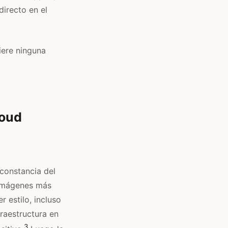
directo en el
uiere ninguna
loud
 constancia del
 imágenes más
 estilo, incluso
fraestructura en
3