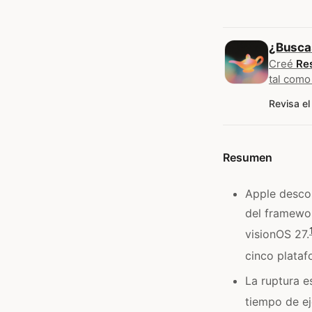
¿Busca
Creé
Re
tal como
Revisa el
Resumen
Apple desco
del framewo
visionOS 27.
cinco plataf
La ruptura e
tiempo de ej