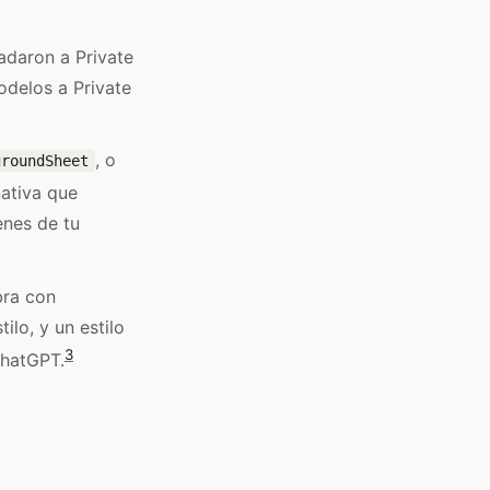
adaron a Private
odelos a Private
, o
groundSheet
nativa que
enes de tu
bra con
lo, y un estilo
3
hatGPT.