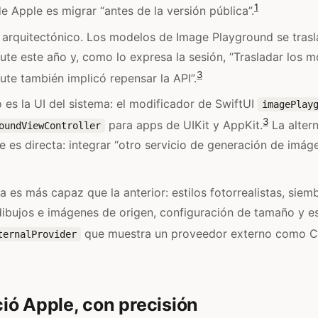
1
de Apple es migrar “antes de la versión pública”.
 arquitectónico. Los modelos de Image Playground se trasl
e este año y, como lo expresa la sesión, “Trasladar los m
3
e también implicó repensar la API”.
 es la UI del sistema: el modificador de SwiftUI
imagePlay
3
para apps de UIKit y AppKit.
La alter
oundViewController
e es directa: integrar “otro servicio de generación de imág
a es más capaz que la anterior: estilos fotorrealistas, siem
ibujos e imágenes de origen, configuración de tamaño y esti
que muestra un proveedor externo como C
ternalProvider
ó Apple, con precisión