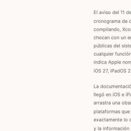
El aviso del 11 d
cronograma de d
compilando, Xcod
chocan con un er
públicas del sis
cualquier funció
indica Apple nom
iOS 27, iPadOS 2
La documentación
llegó en iOS e i
arrastra una obs
plataformas que 
exactamente lo q
y la información 