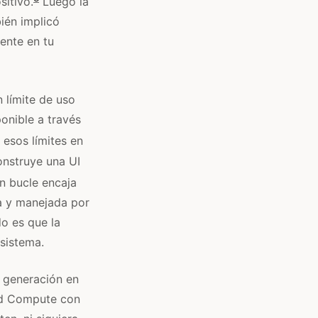
sitivo.
Luego la
ién implicó
ente en tu
 límite de uso
onible a través
 esos límites en
onstruye una UI
en bucle encaja
a y manejada por
do es que la
sistema.
 generación en
oud Compute con