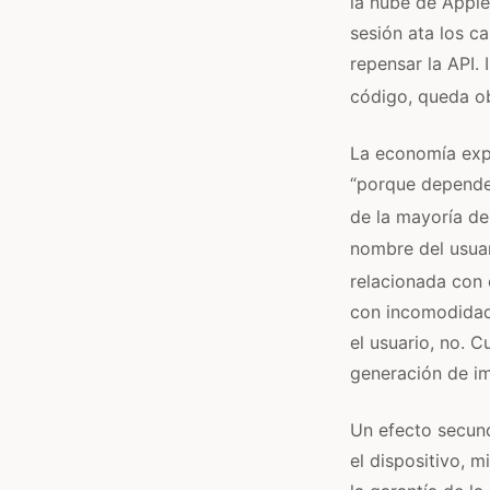
la nube de Apple 
sesión ata los c
repensar la API.
código, queda ob
La economía expl
“porque depende
de la mayoría de
nombre del usuar
relacionada con 
con incomodidad
el usuario, no. C
generación de im
Un efecto secun
el dispositivo, 