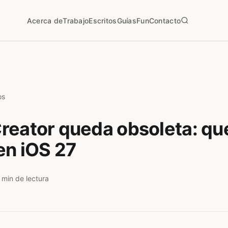
Acerca de
Trabajo
Escritos
Guías
Fun
Contacto
os
eator queda obsoleta: qu
en iOS 27
 min de lectura