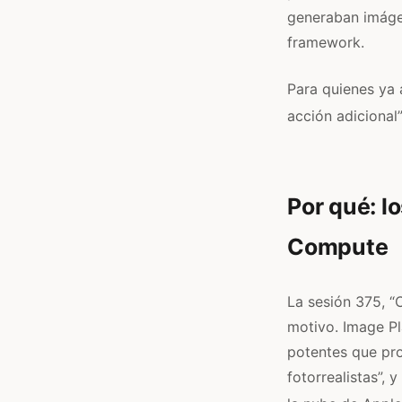
generaban imágene
framework.
Para quienes ya a
acción adicional”
Por qué: l
Compute
La sesión 375, “
motivo. Image P
potentes que pro
fotorrealistas”,