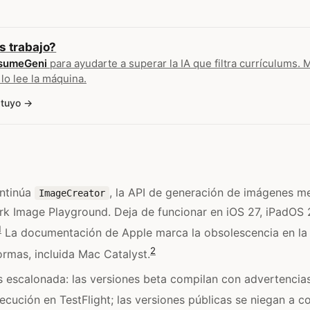
s trabajo?
sumeGeni
para ayudarte a superar la IA que filtra currículums. 
 lo lee la máquina.
 tuyo
ntinúa
, la API de generación de imágenes m
ImageCreator
rk Image Playground. Deja de funcionar en iOS 27, iPadOS
1
La documentación de Apple marca la obsolescencia en la 
2
ormas, incluida Mac Catalyst.
s escalonada: las versiones beta compilan con advertencias
ecución en TestFlight; las versiones públicas se niegan a co