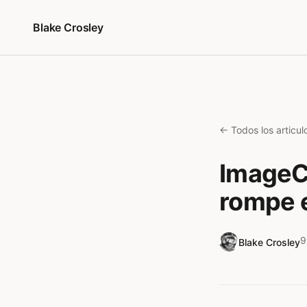
Saltar al contenido
Blake Crosley
← Todos los articul
ImageCr
rompe 
9
Blake Crosley