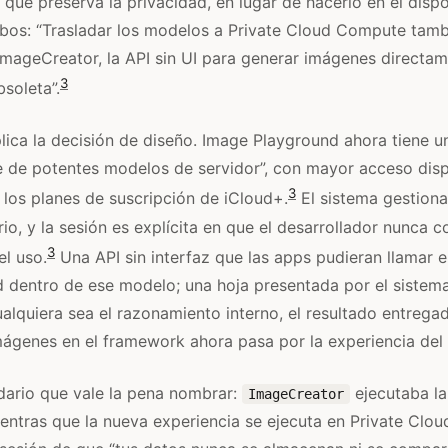
que preserva la privacidad, en lugar de hacerlo en el dispo
abos: “Trasladar los modelos a Private Cloud Compute tamb
 ImageCreator, la API sin UI para generar imágenes directam
3
soleta”.
ica la decisión de diseño. Image Playground ahora tiene un
 de potentes modelos de servidor”, con mayor acceso disp
3
 los planes de suscripción de iCloud+.
El sistema gestiona
io, y la sesión es explícita en que el desarrollador nunca c
3
el uso.
Una API sin interfaz que las apps pudieran llamar 
 dentro de ese modelo; una hoja presentada por el sistem
ualquiera sea el razonamiento interno, el resultado entrega
ágenes en el framework ahora pasa por la experiencia del 
dario que vale la pena nombrar:
ejecutaba la
ImageCreator
mientras que la nueva experiencia se ejecuta en Private Cl