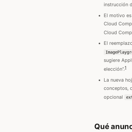
instrucción 
El motivo es
Cloud Comput
Cloud Comput
El reemplazo
ImagePlaygr
sugiere Appl
1
elección”.
La nueva hoj
conceptos, d
opcional
ex
Qué anunci