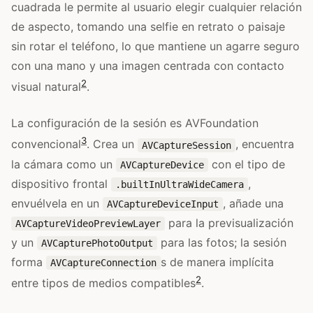
cuadrada le permite al usuario elegir cualquier relación
de aspecto, tomando una selfie en retrato o paisaje
sin rotar el teléfono, lo que mantiene un agarre seguro
con una mano y una imagen centrada con contacto
2
visual natural
.
La configuración de la sesión es AVFoundation
3
convencional
. Crea un
, encuentra
AVCaptureSession
la cámara como un
con el tipo de
AVCaptureDevice
dispositivo frontal
,
.builtInUltraWideCamera
envuélvela en un
, añade una
AVCaptureDeviceInput
para la previsualización
AVCaptureVideoPreviewLayer
y un
para las fotos; la sesión
AVCapturePhotoOutput
forma
s de manera implícita
AVCaptureConnection
2
entre tipos de medios compatibles
.