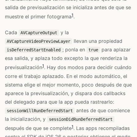
salida de previsualización se inicializa antes de que se
1
muestre el primer fotograma
.
Cada
y la
AVCaptureOutput
llevan una propiedad
AVCaptureVideoPreviewLayer
; ponla en
para aplazar
isDeferredStartEnabled
true
esa salida, y aplaza todo excepto la que renderiza la
1
previsualización
. Hay dos modos para decidir cuándo
corre el trabajo aplazado. En el modo automático, el
sistema elige el mejor momento, poco después de que
aparece la previsualización, y dispara dos callbacks
del delegado para que la app pueda rastrearlo:
antes de que comience
sessionWillRunDeferredStart
la inicialización, y
sessionDidRunDeferredStart
1
después de que se complete
. Las apps recompiladas
contra el SDK de iOS 26 o posterior obtienen el modo