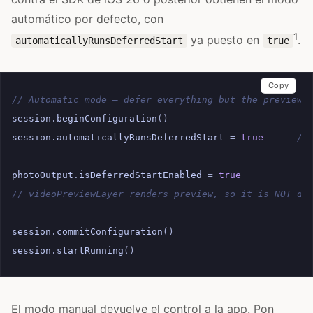
automático por defecto, con
1
ya puesto en
.
automaticallyRunsDeferredStart
true
Copy
// Automatic mode — defer everything but the preview 
session
.
beginConfiguration
()
session
.
automaticallyRunsDeferredStart
=
true
//
photoOutput
.
isDeferredStartEnabled
=
true
/
// videoPreviewLayer renders preview, so it is NOT de
session
.
commitConfiguration
()
session
.
startRunning
()
/
El modo manual devuelve el control a la app. Pon