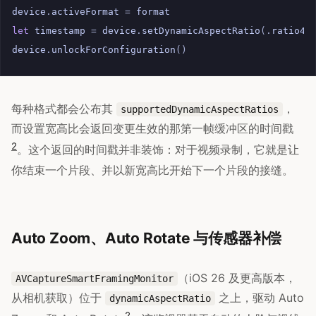
device
.
activeFormat
=
format
let
timestamp
=
device
.
setDynamicAspectRatio
(.
ratio4x
device
.
unlockForConfiguration
()
每种格式都会公布其
，
supportedDynamicAspectRatios
而设置宽高比会返回变更生效的那第一帧缓冲区的时间戳
2
。这个返回的时间戳并非装饰：对于视频录制，它就是让
你结束一个片段、并以新宽高比开始下一个片段的接缝。
Auto Zoom、Auto Rotate 与传感器补偿
（iOS 26 及更高版本，
AVCaptureSmartFramingMonitor
从相机获取）位于
之上，驱动 Auto
dynamicAspectRatio
2