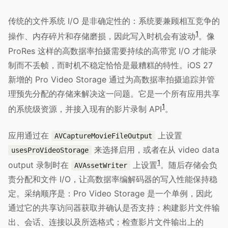
传统的文件系统 I/O 是非确定性的：系统要兼顾相互竞争的
1
操作、内存碎片和存储磨损，因此写入时机会有波动
。像
ProRes 这样的高数据率拍摄需要持续的高带宽 I/O 才能录
制而不丢帧，而时机不稳定恰恰是最糟糕的特性。iOS 27
新增的 Pro Video Storage 通过为高数据率拍摄追踪并管
理预先分配的存储来解决这一问题。它是一个所有应用共享
1
的系统级资源，并接入现有的影片录制 API
。
应用通过在
上设置
AVCaptureMovieFileOutput
来选择启用，或者在从 video data
usesProVideoStorage
1
output 录制时在
上设置
。随后存储会负
AVAssetWriter
责分配和文件 I/O，让高数据率编解码器的写入性能保持稳
定。采纳顺序是：Pro Video Storage 是一个单例，因此
通过它的共享访问器获取并确认是否支持；构建影片文件输
出、会话、连接以及所选格式；检查影片文件输出上的