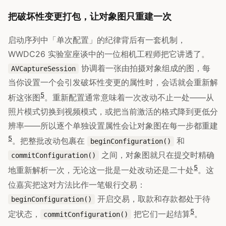
把破坏性变更打包，让对象图只重建一次
启动序列中「单次配置」的纪律背后有一套机制，
WWDC26 实验室座谈中的一位相机工程师把它讲透了。
协调着一张由拍摄对象组成的图，每
AVCaptureSession
当你设置一个会引发破坏性变更的属性时，会话就会重新解
5
析这张图
。重新配置通常意味着一次改动不止一处——从
照片模式切换到视频模式，或把当前激活的格式降到更低分
辨率——所以逐个单独设置属性会让对象图在每一步都重建
5
。把整批改动包裹在
和
beginConfiguration()
之间，对象图就只在提交时精确
commitConfiguration()
5
地重新解析一次，无论这一批是一处改动还是二十处
。这
位嘉宾把这对方法比作一笔银行交易：
开启交易，取款和存款都处于待
beginConfiguration()
5
定状态，
把它们一起结算
。
commitConfiguration()