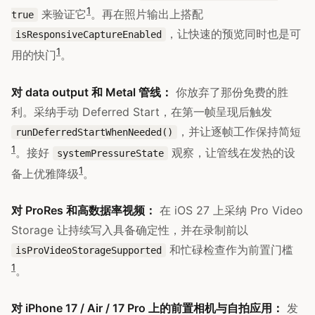
1
来验证它
。再在照片输出上搭配
true
，让快速的预览同时也是可
isResponsiveCaptureEnabled
1
用的快门
。
对 data output 和 Metal 管线：
你放弃了那份免费的胜
利。采纳手动 Deferred Start，在第一帧呈现后触发
，并让逐帧工作保持简短
runDeferredStartWhenNeeded()
1
。接好
观察，让管线在发热的设
systemPressureState
1
备上优雅降级
。
对 ProRes 和高数据率视频：
在 iOS 27 上采纳 Pro Video
Storage 让持续写入具备确定性，并在录制前以
和忙碌检查作为前置门槛
isProVideoStorageSupported
1
。
对 iPhone 17 / Air / 17 Pro 上的前置相机与自拍应用：
发