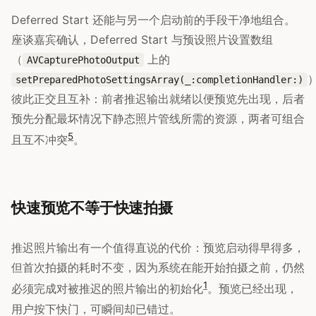
Deferred Start 还能与另一个启动前的手段干净地组合。
座谈嘉宾确认，Deferred Start 与预设照片设置数组
（
上的
AVCapturePhotoOutput
setPreparedPhotoSettingsArray(_:completionHandler:)
彼此正交且互补：前者推迟输出就绪以便预览先出现，后者
预先分配最坏情况下静态照片管线所需的资源，两者可组合
5
且互不冲突
。
快速预览不等于快速拍摄
推迟照片输出有一个值得直说的代价：预览启动得早得多，
但首次拍摄的耗时不变，因为系统在能开始拍摄之前，仍然
1
必须完成对被推迟的照片输出的初始化
。预览已经出现，
用户按下快门，可瞬间却已错过。