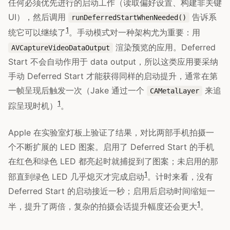
任何必须优先进行的启动工作（读取偏好设置、构建非关键
UI），然后调用
告诉系
runDeferredStartWhenNeeded()
1
统它可以继续了
。手动模式对一种架构尤为重要：用
渲染预览的应用。Deferred
AVCaptureVideoDataOutput
Start 不会自动作用于 data output，所以这类应用要采纳
手动 Deferred Start 才能获得同样的启动提升，通常在第
一帧呈现后触发一次（Jake 通过一个
来追
CAMetalLayer
1
踪呈现时机）
。
Apple 在实验室灯板上验证了结果，对比两部手机拍摄一
个不断扩展的 LED 图案。启用了 Deferred Start 的手机
在红色和绿色 LED 都亮起时就捕捉到了图案；未启用的那
1
部直到绿色 LED 几乎熄灭才完成启动
。计时来看，没有
Deferred Start 的启动接近一秒；启用后启动时间缩短一
1
半，提升了两倍，复杂的拍摄会话提升幅度还会更大
。