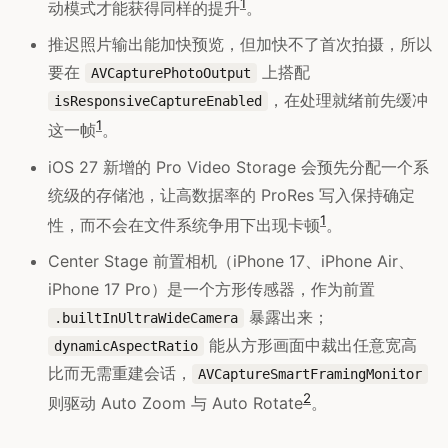
1
动模式才能获得同样的提升
。
推迟照片输出能加快预览，但加快不了首次拍摄，所以
要在
上搭配
AVCapturePhotoOutput
，在处理就绪前先缓冲
isResponsiveCaptureEnabled
1
这一帧
。
iOS 27 新增的 Pro Video Storage 会预先分配一个系
统级的存储池，让高数据率的 ProRes 写入保持确定
1
性，而不会在文件系统争用下出现卡顿
。
Center Stage 前置相机（iPhone 17、iPhone Air、
iPhone 17 Pro）是一个方形传感器，作为前置
暴露出来；
.builtInUltraWideCamera
能从方形画面中裁出任意宽高
dynamicAspectRatio
比而无需重建会话，
AVCaptureSmartFramingMonitor
2
则驱动 Auto Zoom 与 Auto Rotate
。