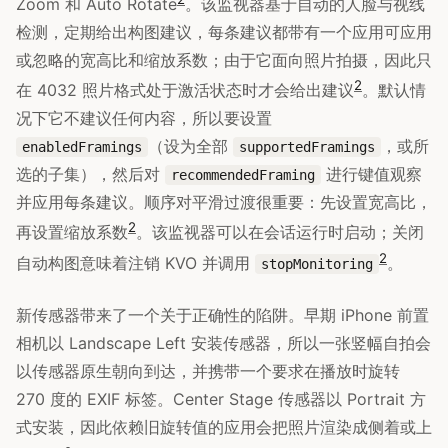
Zoom 和 Auto Rotate
。该监视器基于自动的人脸与视线
检测，定期给出构图建议，每条建议都带有一个应用可应用
或忽略的宽高比和缩放系数；由于它面向照片拍摄，因此只
2
在 4032 照片格式处于激活状态时才会给出建议
。默认情
况下它不建议任何内容，所以要设置
（设为全部
，或所
enabledFramings
supportedFramings
选的子集），然后对
进行键值观察
recommendedFraming
并应用每条建议。顺序对平滑过渡很重要：先设置宽高比，
2
再设置缩放系数
。该监视器可以在会话运行时启动；关闭
2
自动构图意味着注销 KVO 并调用
。
stopMonitoring
新传感器带来了一个关于正确性的陷阱。早期 iPhone 前置
相机以 Landscape Left 安装传感器，所以一张竖幅自拍会
以传感器原生朝向到达，并携带一个要求在播放时旋转
270 度的 EXIF 标签。Center Stage 传感器以 Portrait 方
式安装，因此依赖旧旋转值的应用会把照片渲染成侧着或上