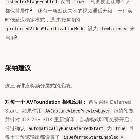
设为
，构图便会让每个人
isCenterStageEnabled
true
2
都保持居中
。还有一项默认关闭的视频通话升级：一种实
时低延迟稳定模式，通过把连接的
设为
来
preferredVideoStabilizationMode
lowLatency
2
启用
。
采纳建议
这三场讲座奖励分层式的采纳。
对每一个 AVFoundation 相机应用：
首先采纳 Deferred
Start。如果你用
渲染预览
AVCaptureVideoPreviewLayer
并针对 iOS 26+ SDK 重新编译，自动模式即可免费开启；
通过确认
为
且
automaticallyRunsDeferredStart
true
每个非预览输出都设置了
isDeferredStartEnabled =