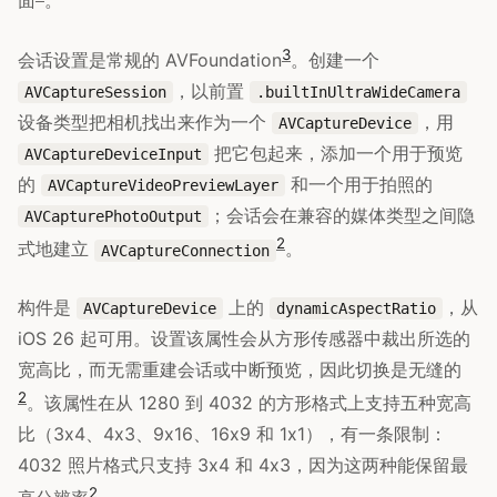
面
。
3
会话设置是常规的 AVFoundation
。创建一个
，以前置
AVCaptureSession
.builtInUltraWideCamera
设备类型把相机找出来作为一个
，用
AVCaptureDevice
把它包起来，添加一个用于预览
AVCaptureDeviceInput
的
和一个用于拍照的
AVCaptureVideoPreviewLayer
；会话会在兼容的媒体类型之间隐
AVCapturePhotoOutput
2
式地建立
。
AVCaptureConnection
构件是
上的
，从
AVCaptureDevice
dynamicAspectRatio
iOS 26 起可用。设置该属性会从方形传感器中裁出所选的
宽高比，而无需重建会话或中断预览，因此切换是无缝的
2
。该属性在从 1280 到 4032 的方形格式上支持五种宽高
比（3x4、4x3、9x16、16x9 和 1x1），有一条限制：
4032 照片格式只支持 3x4 和 4x3，因为这两种能保留最
2