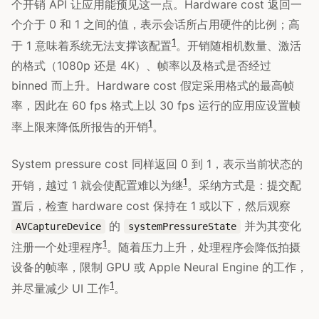
个开销 API 让应用能预见这一点。Hardware cost 返回一
个介于 0 和 1 之间的值，表示会话所占用硬件的比例；高
1
于 1 意味着系统无法支撑该配置
。开销随相机数量、激活
的格式（1080p 还是 4K）、帧率以及格式是否经过
binned 而上升。Hardware cost 假定采用格式的最高帧
率，因此在 60 fps 格式上以 30 fps 运行的应用应设置帧
1
率上限来降低所报告的开销
。
System pressure cost 同样返回 0 到 1，表示当前状态的
1
开销，越过 1 就会使配置难以为继
。采纳方式是：提交配
置后，检查 hardware cost 保持在 1 或以下，然后观察
的
并为其变化
AVCaptureDevice
systemPressureState
1
注册一个处理程序
。随着压力上升，处理程序会降低拍摄
设备的帧率，限制 GPU 或 Apple Neural Engine 的工作，
1
并尽量减少 UI 工作
。