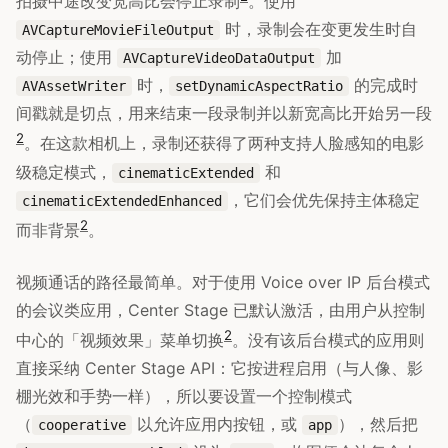
拍摄中途改变宽高比会停止录制
。使用
时，录制会在变更发生时自
AVCaptureMovieFileOutput
动停止；使用
加
AVCaptureVideoDataOutput
时，
的完成时
AVAssetWriter
setDynamicAspectRatio
间戳就是切点，用来结束一段录制并以新宽高比开始另一段
2
。在这款相机上，录制还获得了两种支持人脸感知的电影
级稳定模式，
和
cinematicExtended
，它们会优先保持主体稳定
cinematicExtendedEnhanced
2
而非背景
。
视频通话的路径最简单。对于使用 Voice over IP 后台模式
的会议类应用，Center Stage 已默认激活，由用户从控制
2
中心的「视频效果」菜单切换
。没有该后台模式的应用则
直接采纳 Center Stage API：它按进程启用（与人像、影
棚光效和手势一样），所以要设置一个控制模式
（
以允许应用内按钮，或
），然后把
cooperative
app