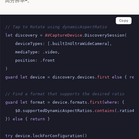
高分辨率
。
Copy
// Tap to Rotate using dynamicAspectRatio
let
discovery
=
AVCaptureDevice
.
DiscoverySession
(
deviceTypes
:
[.
builtInUltraWideCamera
],
mediaType
:
.
video
,
position
:
.
front
)
guard
let
device
=
discovery
.
devices
.
first
else
{
ret
// Find a format that supports the desired ratio
guard
let
format
=
device
.
formats
.
first
(
where
:
{
$0
.
supportedDynamicAspectRatios
.
contains
(.
ratio4x
})
else
{
return
}
try
device
.
lockForConfiguration
()