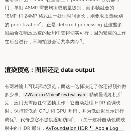
用，单帧 48MP 需要均衡或质量级别，而多帧融合的
18MP 和 24MP 格式由于处理时间更长，则要求质量级别
4
的 prioritization
。正是 deferred processing 让这些多
帧融合在响应迅速的应用中变得切实可行，因为繁重的工作
4
在后台进行，不与拍摄会话共享内存
。
渲染预览：图层还是 data output
有两种输出可以驱动预览，而这一选择决定了你还得额外做
多少事。
精确呈现相机所
AVCaptureVideoPreviewLayer
见，应用无需做任何逐帧工作：它自动处理 HDR 色调映
射，保持较低的 CPU 和 GPU 开销，并为低延迟显示进行
1
1
调优
。代价是它不提供逐帧访问
。（关于这种自动色调映
射中的 HDR 部分，
AVFoundation HDR 与 Apple Log 一