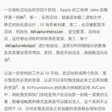
一次相机启动会经历四个阶段，Apple 的工程师 Jake 按顺
1
序逐一拆解
。第一，应用启动：链接器加载二进制文件，
静态初始化器运行，UI 场景被创建。第二，会话被配置并
启动：初始化
、提交配置、启动会
AVCaptureSession
话，这些都会消耗时间和系统资源。第三，每个
进行初始化，这部分时间随输出的数量
AVCaptureOutput
及其质量设置而增加。第四，预览开始流送，画面帧流向应
1
用
。
让这一切变快的工作从 UI 开始。把启动拆成两个阶段：显
示预览所必需的资源，以及可以等到预览跑起来之后再加载
1
的资源
。在 AVFoundation 的经典示例相机应用 AVCam
中，相机预览和快门按钮是用户在启动那一刻唯一需要的元
素；图像缩略图和模式选择器可以随后淡入。这个原则不止
适用于 UI。任何在预览渲染之前创建的资源都会增加启动