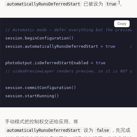
1
已被设为
。
automaticallyRunsDeferredStart
true
Copy
// Automatic mode — defer everything but the preview 
session
.
beginConfiguration
()
session
.
automaticallyRunsDeferredStart
=
true
//
photoOutput
.
isDeferredStartEnabled
=
true
/
// videoPreviewLayer renders preview, so it is NOT de
session
.
commitConfiguration
()
session
.
startRunning
()
/
手动模式把控制权交还给应用。将
设为
，先完成
automaticallyRunsDeferredStart
false