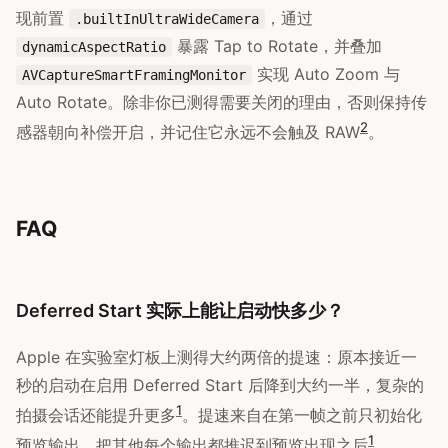
现前置
，通过
.builtInUltraWideCamera
暴露 Tap to Rotate，并叠加
dynamicAspectRatio
实现 Auto Zoom 与
AVCaptureSmartFramingMonitor
Auto Rotate。除非你已测得需要关闭的理由，否则保持传
2
感器朝向补偿开启，并记住它永远不会触及 RAW
。
FAQ
Deferred Start 实际上能让启动快多少？
Apple 在实验室灯板上测得大约两倍的提速：原本接近一
秒的启动在启用 Deferred Start 后降到大约一半，复杂的
1
拍摄会话还能提升更多
。提速来自在第一帧之前只初始化
1
预览输出，把其他每个输出都推迟到预览出现之后
。