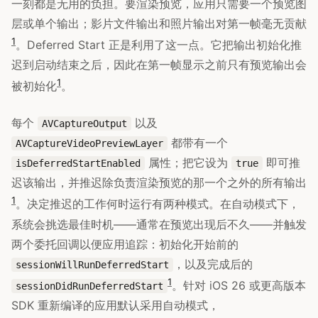
一刻都是无用的负担。要渲染预览，应用只需要一个预览图
层或单个输出；影片文件输出和照片输出对第一帧毫无贡献
1
。Deferred Start 正是利用了这一点。它把输出初始化推
迟到启动结束之后，因此在第一帧显示之前只有预览输出会
1
被初始化
。
每个
以及
AVCaptureOutput
都带有一个
AVCaptureVideoPreviewLayer
属性；把它设为
即可推
isDeferredStartEnabled
true
迟该输出，并推迟除负责渲染预览的那一个之外的所有输出
1
。决定推迟的工作何时运行有两种模式。在自动模式下，
系统会挑选最佳时机——通常在预览出现后不久——并触发
两个委托回调以便应用追踪：初始化开始前的
，以及完成后的
sessionWillRunDeferredStart
1
。针对 iOS 26 或更高版本
sessionDidRunDeferredStart
SDK 重新编译的应用默认采用自动模式，