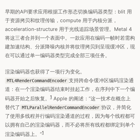
早期的API要求应用根据工作形态切换编码器类型：blit 用
于资源拷贝和纹理传输，compute 用于内核分派，
acceleration-structure 用于光线追踪场景管理。Metal 4
将这三者合并到一个表面中。一款应用在编码一帧时若需构
建加速结构、分派降噪内核并将纹理拷贝到呈现缓冲区，现
在可以通过单一编码器类型完成全部三项任务。
渲染编码器也获得了一项行为变化。
支持跨命令缓冲区编码渲染通
MTL4RenderCommandEncoder
道：在一个渲染编码器结束时挂起工作，在序列中下一个编
1
码器开始之后恢复。
Apple 的阐述：”这一技术在概念上
替代了
协议，并简化
MTLParallelRenderCommandEncoder
了使用多线程并行编码渲染通道的过程，因为每个线程都可
以拥有自己的渲染编码器，而不必将所有线程都绑定到单个
1
渲染编码器上。”