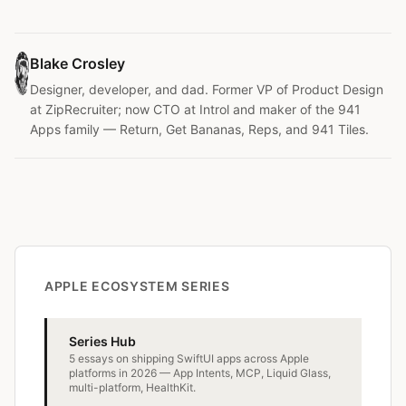
Blake Crosley
Designer, developer, and dad. Former VP of Product Design
at ZipRecruiter; now CTO at Introl and maker of the 941
Apps family — Return, Get Bananas, Reps, and 941 Tiles.
APPLE ECOSYSTEM SERIES
Series Hub
5 essays on shipping SwiftUI apps across Apple
platforms in 2026 — App Intents, MCP, Liquid Glass,
multi-platform, HealthKit.