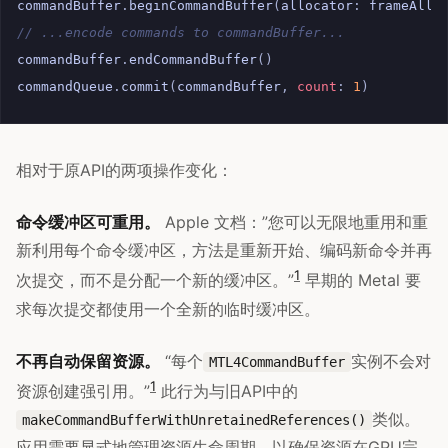
commandBuffer
.
beginCommandBuffer
(
allocator
:
frameAllo
// ...encode commands to commandBuffer...
commandBuffer
.
endCommandBuffer
()
commandQueue
.
commit
(
commandBuffer
,
count
:
1
)
相对于原API的两项操作变化：
命令缓冲区可重用。
Apple 文档：”您可以无限地重用和重
新利用每个命令缓冲区，方法是重新开始、编码新命令并再
1
次提交，而不是分配一个新的缓冲区。”
早期的 Metal 要
求每次提交都使用一个全新的临时缓冲区。
不再自动保留资源。
“每个
实例不会对
MTL4CommandBuffer
1
资源创建强引用。”
此行为与旧API中的
类似。
makeCommandBufferWithUnretainedReferences()
应用需要显式地管理资源生命周期，以确保资源在GPU完