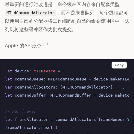
最重要的运行时改进是：命令缓冲区内存来自配套类型
，而不是来自队列。每个线程都可
MTL4CommandAllocator
以使用自己的分配器将工作编码到自己的命令缓冲区中，队
列则将这些缓冲区作为批次提交。
1
Apple 的API形态：
Copy
let
device
:
MTLDevice
=
...
let
commandQueue
:
MTL4CommandQueue
=
device
.
makeMTL4C
var
commandAllocators
:
[
MTL4CommandAllocator
]
=
...
let
commandBuffer
:
MTL4CommandBuffer
=
device
.
makeCom
// Per frame:
let
frameAllocator
=
commandAllocators
[
frameNumber
%
frameAllocator
.
reset
()