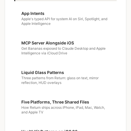
App Intents
Apple's typed API for system AI on Siri, Spotlight, and
Apple Intelligence
MCP Server Alongside iOS
Get Bananas exposed to Claude Desktop and Apple
Intelligence via iCloud Drive
Liquid Glass Patterns
Three patterns from Return: glass on text, mirror
reflection, HUD overlays
Five Platforms, Three Shared Files
How Return ships across iPhone, iPad, Mac, Watch,
and Apple TV