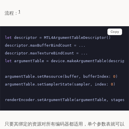
1
流程：
Copy
let
descriptor
=
MTL4ArgumentTableDescriptor
()
descriptor
.
maxBufferBindCount
=
...
descriptor
.
maxTextureBindCount
=
...
let
argumentTable
=
device
.
makeArgumentTable
(
descript
argumentTable
.
setResource
(
buffer
,
bufferIndex
:
0
)
argumentTable
.
setSamplerState
(
sampler
,
index
:
0
)
renderEncoder
.
setArgumentTable
(
argumentTable
,
stages
:
只要其绑定的资源对所有编码器都适用，单个参数表就可以