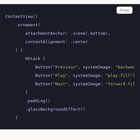
Copy
ContentView
()
.
ornament
(
attachmentAnchor
:
.
scene
(.
bottom
),
contentAlignment
:
.
center
)
{
HStack
{
Button
(
"Previous"
,
systemImage
:
"backward
Button
(
"Play"
,
systemImage
:
"play.fill"
)
Button
(
"Next"
,
systemImage
:
"forward.fill
}
.
padding
()
.
glassBackgroundEffect
()
}