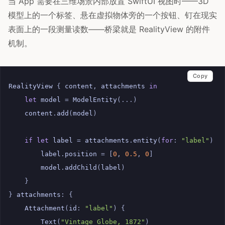
当 App 需要在三维场景内部放置 SwiftUI 视图时——3D
模型上的一个标签、悬在虚拟物体旁的一个按钮、钉在现实
表面上的一段测量读数——桥梁就是 RealityView 的附件
机制。
Copy
RealityView
{
content
,
attachments
in
let
model
=
ModelEntity
(...)
content
.
add
(
model
)
if
let
label
=
attachments
.
entity
(
for
:
"label"
)
{
label
.
position
=
[
0
,
0.5
,
0
]
model
.
addChild
(
label
)
}
}
attachments
:
{
Attachment
(
id
:
"label"
)
{
Text
(
"Vintage Globe, 1872"
)