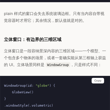
plain 样式的窗口会失去系统玻璃边框。只有当内容自带视
觉容器时才用它；其余情况，默认值就是对的。
立体窗口：有边界的三维区域
立体窗口是一段容纳景深内容的三维区域——一个模型、一
个包含多个物体的场景，或者一套确实能从第三根轴上获益
的 UI。立体场景同样是
，只是样式不同：
WindowGroup
Copy
WindowGroup
(
id
:
"globe"
)
{
GlobeView
()
}
.
windowStyle
(.
volumetric
)