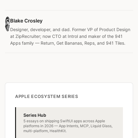
Blake Crosley
Designer, developer, and dad. Former VP of Product Design
at ZipRecruiter; now CTO at Introl and maker of the 941
Apps family — Return, Get Bananas, Reps, and 941 Tiles.
APPLE ECOSYSTEM SERIES
Series Hub
5 essays on shipping SwiftUI apps across Apple
platforms in 2026 — App Intents, MCP, Liquid Glass,
multi-platform, HealthKit.