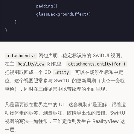
.
padding
()
.
glassBackgroundEffect
()
}
}
闭包声明带稳定标识符的 SwiftUI 视图。
attachments:
在主
闭包里，
RealityView
attachments.entity(for:)
把视图取回成一个 3D
，可以在场景坐标系中定
Entity
位。这个视图照常参与 SwiftUI 的更新周期（状态一变就
重绘），同时在三维场景中以带纹理的平面呈现。
凡是需要嵌在世界之中的 UI，这套机制都是正解：跟着运
动物体走的标签、测量标注、随情境出现的按钮。SwiftUI
视图的写法一如往常，三维定位则发生在 RealityView 这
一层。