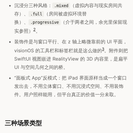
沉浸分三种风格：
（虚拟内容与现实房间共
.mixed
存）、
（房间被虚拟环境替
.full
换）、
（介于两者之间，余光里保留现
.progressive
2
实参照）
。
装饰件是与窗口平行、在 z 轴上略微靠前的 UI 平面，
3
visionOS 的工具栏和标签栏就是这么做的
。附件则把
SwiftUI 视图嵌进 RealityView 的 3D 内容里，是扁平
UI 与空间几何之间的桥。
“面板式 App”反模式：把 iPad 界面原样当成一个窗口
发出去，不用立体窗口、不用沉浸式空间、不用装饰
件。用户照样能用，但平台真正的价值一分未取。
三种场景类型