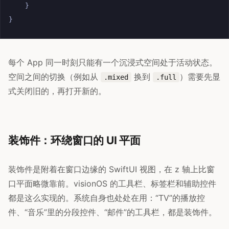
}
}
每个 App 同一时刻只能有一个沉浸式空间处于活动状态。
空间之间的切换（例如从
换到
）需要先显
.mixed
.full
式关闭旧的，再打开新的。
装饰件：环绕窗口的 UI 平面
装饰件是附着在窗口边缘的 SwiftUI 视图，在 z 轴上比窗
口平面略微靠前。visionOS 的工具栏、标签栏和辅助控件
都是这么实现的。系统自身也处处在用：“TV”的播放控
件、“音乐”里的分段控件、“邮件”的工具栏，都是装饰件。