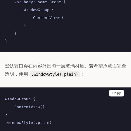
var
body
:
some
Scene
{
WindowGroup
{
ContentView
()
}
}
}
默认窗口会在内容外围包一层玻璃材质。若希望承载面完全
透明，使用
：
.windowStyle(.plain)
Copy
WindowGroup
{
ContentView
()
}
.
windowStyle
(.
plain
)