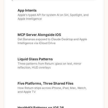
App Intents
Apple's typed API for system AI on Siri, Spotlight, and
Apple Intelligence
MCP Server Alongside iOS
Get Bananas exposed to Claude Desktop and Apple
Intelligence via iCloud Drive
Liquid Glass Patterns
Three patterns from Return: glass on text, mirror
reflection, HUD overlays
Five Platforms, Three Shared Files
How Return ships across iPhone, iPad, Mac, Watch,
and Apple TV
HealthKit Patterns on iOS 26