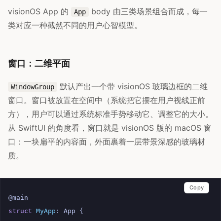
visionOS App 的
body 由三类场景组合而成，每一
App
类对应一种截然不同的用户心智模型。
窗口：二维平面
默认产出一个带 visionOS 玻璃边框的二维
WindowGroup
窗口。窗口被放置在空间中（系统把它摆在用户视线正前
方），用户可以通过系统标准手势移动它、调整它的大小。
从 SwiftUI 的角度看，窗口就是 visionOS 版的 macOS 窗
口：一块扁平的内容面，外面裹着一层带景深感的玻璃材
质。
Copy
@
main
struct
MyApp
:
App
{