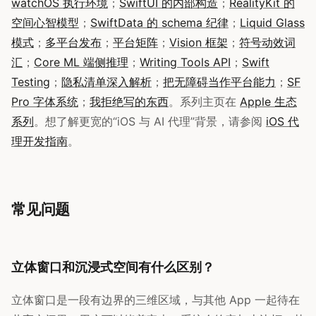
watchOS 执行环境
；
SwiftUI 的内部构造
；
RealityKit 的
空间心智模型
；
SwiftData 的 schema 纪律
；
Liquid Glass
模式
；
多平台发布
；
平台矩阵
；
Vision 框架
；
符号动效词
汇
；
Core ML 端侧推理
；
Writing Tools API
；
Swift
Testing
；
隐私清单深入解析
；
把无障碍当作平台能力
；
SF
Pro 字体系统
；
我拒绝写的东西
。系列主页在
Apple 生态
系列
。想了解更宽的“iOS 与 AI 代理”背景，请参阅
iOS 代
理开发指南
。
常见问题
立体窗口和沉浸式空间有什么区别？
立体窗口是一段有边界的三维区域，与其他 App 一起待在