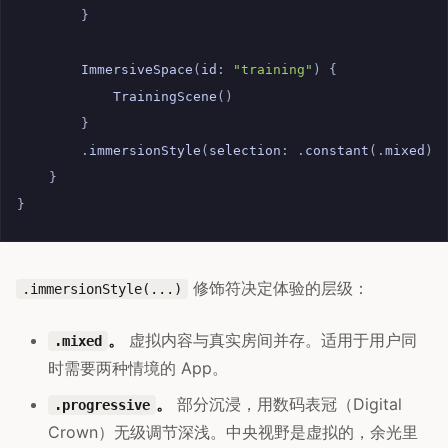
}
ImmersiveSpace
(
id
:
"training"
)
{
TrainingScene
()
}
.
immersionStyle
(
selection
:
.
constant
(.
mixed
),
}
}
修饰符决定体验的层级：
.immersionStyle(...)
。
虚拟内容与真实房间并存。适用于用户同
.mixed
时需要两种情境的 App。
。
部分沉浸，用数码表冠（Digital
.progressive
Crown）无级调节深浅。中央视野是虚拟的，余光里