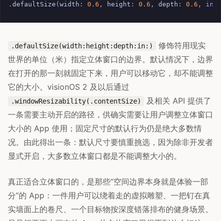
.
defaultSize
(
width
:
0.6
,
height
:
0.6
,
depth
:
0.6
,
in
:
修饰符用现实
.defaultSize(width:height:depth:in:)
世界的单位（米）指定立体窗口的边界。默认情况下，边界
在打开的那一刻就固定下来，用户可以移动它，却不能调整
它的大小。visionOS 2 及以后通过
及相关 API 提供了
.windowResizability(.contentSize)
一条需要主动开启的路径，供确实需要让用户调整立体窗口
大小的 App 使用；固定尺寸的默认行为仍是绝大多数情
况。由此得出一条：默认尺寸要慎重挑选，因为除非开发者
显式开启，大多数立体窗口都是不能调整大小的。
真正适合立体窗口的，是那些“空间边界本身就是体验一部
分”的 App：一件用户可以绕着走的虚拟雕塑、一把钉在真
实墙面上的卷尺、一个目标物按深度错落排布的健身场景。