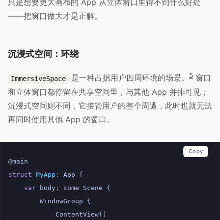
只是想要更大画布的 App 从立体窗口里得不到什么好处
——把窗口做大才是正解。
沉浸式空间：环绕
5
是一种占据用户四周环境的场景。
窗口
ImmersiveSpace
和立体窗口都停留在共享空间里，与其他 App 并排可见；
沉浸式空间则不同，它接管用户的整个周遭，此时也就无法
再同时使用其他 App 的窗口。
Copy
@
main
struct
MyApp
:
App
{
var
body
:
some
Scene
{
WindowGroup
{
ContentView
()