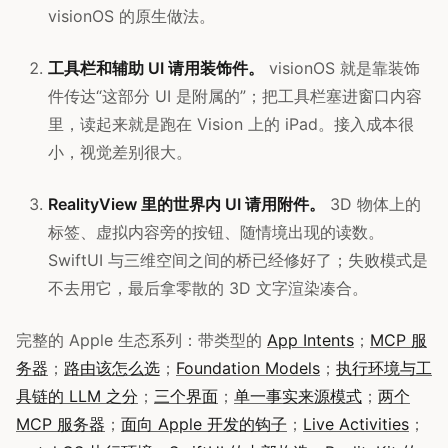
visionOS 的原生做法。
工具栏和辅助 UI 请用装饰件。
visionOS 就是靠装饰
件传达“这部分 UI 是附属的”；把工具栏塞进窗口内容
里，读起来就是跑在 Vision 上的 iPad。接入成本很
小，视觉差别很大。
RealityView 里的世界内 UI 请用附件。
3D 物体上的
标签、虚拟内容旁的按钮、随情境出现的读数。
SwiftUI 与三维空间之间的桥已经修好了；失败模式是
不去用它，最后拿零散的 3D 文字渲染凑合。
完整的 Apple 生态系列：带类型的
App Intents
；
MCP 服
务器
；
路由该怎么选
；
Foundation Models
；
执行环境与工
具链的 LLM 之分
；
三个界面
；
单一事实来源模式
；
两个
MCP 服务器
；
面向 Apple 开发的钩子
；
Live Activities
；