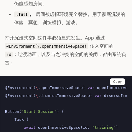
仍能感知房间。
。
房间被虚拟环境完全替换。用于彻底沉浸的
.full
体验：冥想、训练模拟、游戏。
打开沉浸式空间这件事必须显式发生。App 通过
传入空间的
@Environment(\.openImmersiveSpace)
；过渡动画，以及与之冲突的空间的关闭，都由系统负
id
责：
Copy
@
Environment
(
\
.
openImmersiveSpace
)
var
openImmersiveS
@
Environment
(
\
.
dismissImmersiveSpace
)
var
dismissImme
Button
(
"Start Session"
)
{
Task
{
await
openImmersiveSpace
(
id
:
"training"
)