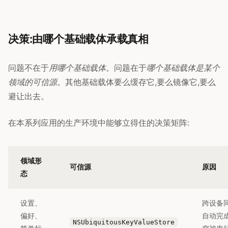
决策:由哪个基础载体承载真相
问题不在于
用哪个基础载体
。问题在于
哪个基础载体是某个
领域的可信源
。其他基础载体要么缓存它,要么镜像它,要么
避让出去。
在本系列应用的生产环境中能够立得住的决策矩阵:
领域形
可信源
原因
态
设置、
跨设备
偏好、
自动完成
NSUbiquitousKeyValueStore