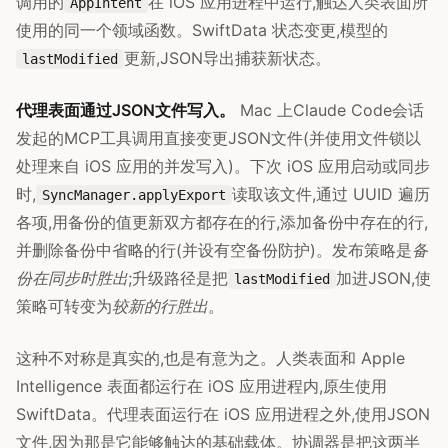
调用的
在 iOS 应用进程中运行,触达人类表面所
AppIntent
使用的同一个领域函数。SwiftData 状态变更,模型的
更新,JSON导出捕获新状态。
lastModified
代理表面通过JSON文件写入。
Mac 上Claude Code会话
发起的MCP工具调用直接变更JSON文件(并使用文件锁以
处理来自 iOS 应用的并发写入)。下次 iOS 应用启动或同步
时,
读取该文件,通过 UUID 遍历
SyncManager.applyExport
各项,用备份的值更新双方都存在的行,添加备份中存在的行,
并删除备份中省略的行(并设有空备份防护)。发布策略是
备
份在同步时胜出
;升级路径是把
加进JSON,使
lastModified
策略可转变为
较新的行胜出
。
这种不对称是真实的,也是有意为之。人类表面和 Apple
Intelligence 表面都运行在 iOS 应用进程内,原生使用
SwiftData。代理表面运行在 iOS 应用进程之外,使用JSON
文件,因为那是它能够触达的基础载体。协调器是把这两半