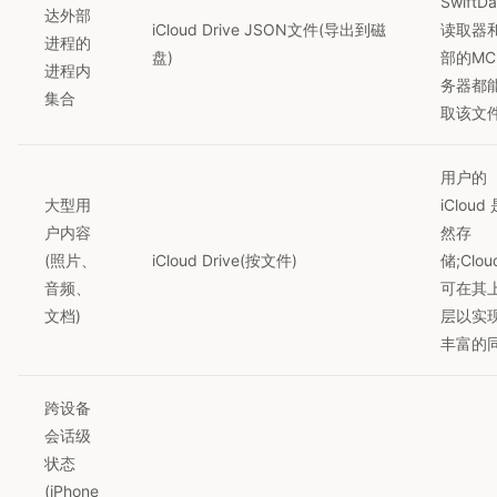
SwiftDa
达外部
iCloud Drive JSON文件(导出到磁
读取器
进程的
盘)
部的MC
进程内
务器都
集合
取该文
用户的
大型用
iCloud
户内容
然存
(照片、
iCloud Drive(按文件)
储;Clou
音频、
可在其
文档)
层以实
丰富的
跨设备
会话级
状态
(iPhone