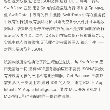
备份视为权威:它读取JSON文件,通过 UUID 将每一行与
SwiftData 匹配,用备份中的值覆盖现有行,添加备份中存在
但 SwiftData 中没有的行,并删除 SwiftData 中存在但备份
中没有的行(并设有损坏防护,以避免空备份文件抹除本地数
据库)。该策略是
备份在同步时胜出
,而不是按时间戳的逐行
最后写入者胜出。结合 iOS 应用在每次保存后都重新导出,
实践中稳态收敛很快:无论哪个进程最近写入,都会产生下一
次同步要读取的JSON。
该架构以复杂性换取了跨进程触达能力。纯 SwiftData 应
用无需这一切;没有MCP服务器的应用不需要JSON桥梁;没
有跨设备同步的应用不需要协调器。Get Bananas 三者都
需要,因为三类调用方(通过 iOS 的人类、通过 iOS 上 App
Intents 的 Apple Intelligence、通过 Mac 开发者机器上
MCP的代理)全都触碰同一份购物清单。