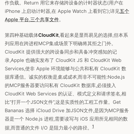
作负载。Return 用它来存储跨设备的计时器状态(用户在
iPhone 上启动计时器,在 Apple Watch 上看到它);详见
五个
Apple 平台,三个共享文件
。
第四种基础载体
CloudKit
,看起来是显而易见的选择,但本系
列应用在跨进程MCP集成场景下明确将其拒之门外。
CloudKit 提供强大的跨设备同步和具备冲突感知的记
录,Apple 也确实发布了 CloudKit JS 和 CloudKit Web
Services,使非 Apple 环境能够与公共和私有 CloudKit 数
据库通信。诚实的权衡是
集成成本
,而非不可能性:Node.js
的MCP服务器要访问私有 CloudKit 数据库,必须接入
CloudKit Web Services 的认证、模式定义和请求签名,相
比”打开一个JSON文件”,这是实质性的工程工作量。Get
Bananas 选择 iCloud Drive 加JSON文件,是因为MCP服务
器是一个 Node.js 进程,需要读写与 iOS 应用所见相同的数
1
据,而普通的文件 I/O 是阻力最小的路径。