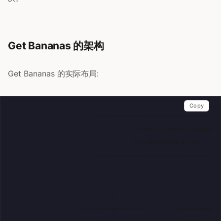
Get Bananas 的架构
Get Bananas 的实际布局:
Copy
                     ┌────────────────────────────────
                     │           User's mental model  
                     │         "my shopping list"     
                     └─────────────────┬──────────────
                                       │

                          ┌────────────┴───────────┐

                          │                        │

                  ┌───────▼────────┐      ┌───────▼───