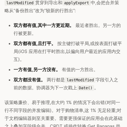
贯穿到导出和
中,会把合并策
lastModified
applyExport
略从”备份胜出”改为”较新的行胜出”:
双方都有值,其中一方更近期。
最近者胜出。另一方的
行被更新。
双方都有值,且打平。
按主键打破平局,或按表面打破平
局(iOS 应用在打平时胜出,以偏向用户最近的应用内交
互)。
一方有值,另一方没有。
有值的一方胜出。
双方都没有值。
两行都是
字段引入之
lastModified
前的数据。协调器为下一次戳上
。
Date()
该策略廉价、易于推理,在大约 1% 的情况下会出错(对同一
行不同字段的并发编辑)。对于购物清单,这 1% 无足轻重;对
于文档编辑器则至关重要。需要更强保证的应用会在此基础
之上叠加字段级合并、CRDT 或操作转换;Get Bananas 尚