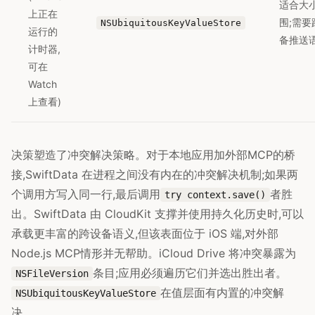
适合大
上正在
围;需要
NSUbiquitousKeyValueStore
运行的
备推送
计时器,
可在
Watch
上查看)
决策塑造了冲突解决策略。对于本地应用加外部MCP的桥
接,SwiftData 在进程之间没有内在的冲突解决机制;如果两
个调用方写入同一行,最后调用
者胜
try context.save()
出。SwiftData 由 CloudKit 支撑并使用持久化历史时,可以
承载更丰富的跨设备语义,但该表面位于 iOS 端,对外部
Node.js MCP情形并无帮助。iCloud Drive 将冲突暴露为
条目;应用必须遍历它们并选出胜出者。
NSFileVersion
在值层面有内置的冲突解
NSUbiquitousKeyValueStore
决。