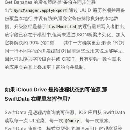
Get Bananas 的发布策略是”备份在同步时胜
出”:
通过 UUID 遍历各项并用备
SyncManager.applyExport
份覆盖本地行,并设有防护,避免空备份抹除良好的本地数
据。升级路径是基于
的逐行最后写入者胜出,
lastModified
该字段已存在于模型中,但尚未通过JSON桥梁序列化。加入
它将解决约 99% 的冲突——其中一方确实更新;剩余 1%(对
同一行不同字段的并发编辑)对目前这些应用来说足够罕见,
因此可以略去字段级合并或 CRDT。具有更强一致性需求
的应用会在其上叠加更丰富的合并机制。
如果 iCloud Drive 是跨进程状态的可信源,那
SwiftData 在哪里发挥作用?
SwiftData 是
进程内
查询的可信源。iOS 应用从 SwiftData
读取每一次 UI 渲染、每一次
、每一次搜索。
@Query
SwiftData 速度快、模式类型化,并与 SwiftUI 的观察系统