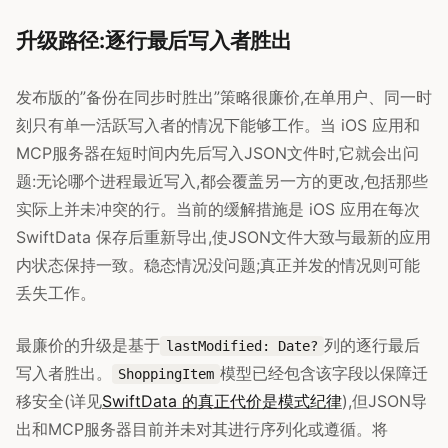
升级路径:逐行最后写入者胜出
发布版的”备份在同步时胜出”策略很廉价,在单用户、同一时
刻只有单一活跃写入者的情况下能够工作。当 iOS 应用和
MCP服务器在短时间内先后写入JSON文件时,它就会出问
题:无论哪个进程最近写入,都会覆盖另一方的更改,包括那些
实际上并未冲突的行。当前的缓解措施是 iOS 应用在每次
SwiftData 保存后重新导出,使JSON文件大致与最新的应用
内状态保持一致。稳态情况没问题;真正并发的情况则可能
丢失工作。
最廉价的升级是基于
列的逐行最后
lastModified: Date?
写入者胜出。
模型已经包含该字段以保障迁
ShoppingItem
移安全(详见
SwiftData 的真正代价是模式纪律
),但JSON导
出和MCP服务器目前并未对其进行序列化或遵循。将