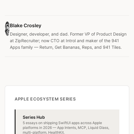
Blake Crosley
Designer, developer, and dad. Former VP of Product Design
at ZipRecruiter; now CTO at Introl and maker of the 941
Apps family — Return, Get Bananas, Reps, and 941 Tiles.
APPLE ECOSYSTEM SERIES
Series Hub
5 essays on shipping SwiftUI apps across Apple
platforms in 2026 — App Intents, MCP, Liquid Glass,
multi-platform, HealthKit.