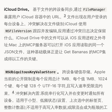
iCloud Drive。
基于文件的跨设备同步,通过
FileManager
3
暴露用户 iCloud 容器中的 URL。
文件出现在用户登录的
每台设备上。冲突解决在文件级别:iCloud 使用
跟踪并发编辑,应用通过冲突日志决定保留
NSFileVersion
什么。iCloud Drive 中的文件可以从 iOS 应用进程之外寻
址:Mac 上的MCP服务器可以打开 iOS 应用读取的同一个
JSON文件。这种基础载体正是让 Get Bananas 的MCP集
成得以工作的关键。
。
跨设备键值存储。Apple
NSUbiquitousKeyValueStore
当前的公开限制是每个应用总计 1MB、每个值 1MB、1024
个键、每个键 128 个 UTF-16 字符,且写入速率受限流约
4
束。
冲突解决内置:系统串行化写入并在变更时通知所有
设备。适用于小型、低频状态(设置、上次选中的标签页、
整数计数器);不适用于高写入率数据,或限流会成为瓶颈的工