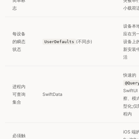
简单标
突被串行
志
小载荷
设备本地
每设备
应在另
的瞬态
(不同步)
设备上
UserDefaults
状态
新安装
活
快速的
@Quer
进程内
SwiftUI
可查询
SwiftData
察、模
集合
型化;仅
程内
iOS 端
必须触