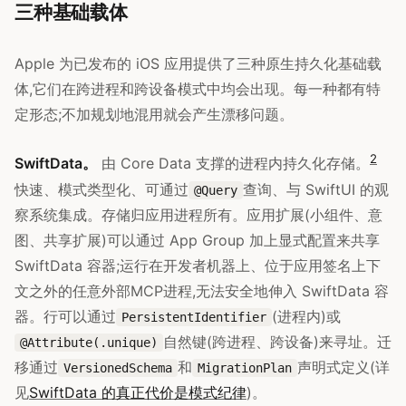
三种基础载体
Apple 为已发布的 iOS 应用提供了三种原生持久化基础载
体,它们在跨进程和跨设备模式中均会出现。每一种都有特
定形态;不加规划地混用就会产生漂移问题。
2
SwiftData。
由 Core Data 支撑的进程内持久化存储。
快速、模式类型化、可通过
查询、与 SwiftUI 的观
@Query
察系统集成。存储归应用进程所有。应用扩展(小组件、意
图、共享扩展)可以通过 App Group 加上显式配置来共享
SwiftData 容器;运行在开发者机器上、位于应用签名上下
文之外的任意外部MCP进程,无法安全地伸入 SwiftData 容
器。行可以通过
(进程内)或
PersistentIdentifier
自然键(跨进程、跨设备)来寻址。迁
@Attribute(.unique)
移通过
和
声明式定义(详
VersionedSchema
MigrationPlan
见
SwiftData 的真正代价是模式纪律
)。