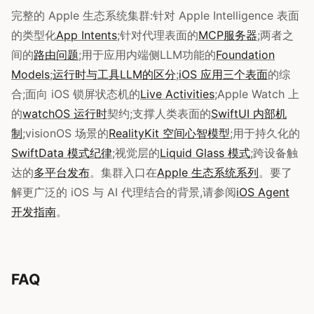
完整的 Apple 生态系统集群:针对 Apple Intelligence 表面
的类型化
App Intents
;针对代理表面的
MCP服务器
;两者之
间的
路由问题
;用于应用内端侧LLM功能的
Foundation
Models
;
运行时与工具LLM的区分
;
iOS 应用三个表面
的综
合;面向 iOS 锁屏状态机的
Live Activities
;Apple Watch 上
的
watchOS 运行时
契约;支撑人类表面的
SwiftUI 内部机
制
;visionOS 场景的
RealityKit 空间心智模型
;用于持久化的
SwiftData 模式纪律
;视觉层的
Liquid Glass 模式
;跨设备触
达的
多平台发布
。集群入口在
Apple 生态系统系列
。要了
解更广泛的 iOS 与 AI 代理结合的背景,请参阅
iOS Agent
开发指南
。
FAQ