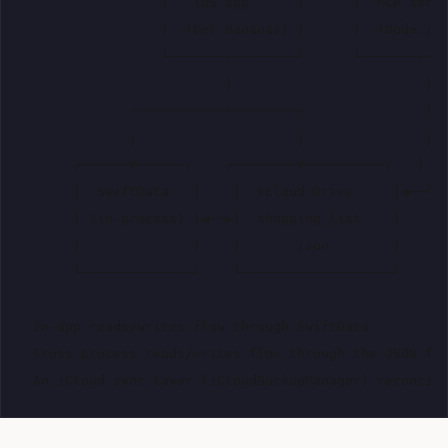
                  │   iOS app      │      │  MCP serve
                  │  (Get Bananas) │      │  (Node.js)
                  └───────┬────────┘      └───────┬───
                          │                        │

              ┌───────────┴────────┐               │

              │                    │               │

       ┌──────▼──────┐    ┌────────▼──────────┐   │

       │  SwiftData   │    │  iCloud Drive     │◀──┘

       │ (in-process) │◀──▶│  shopping_list.   │

       │              │    │       json        │

       └──────────────┘    └───────────────────┘

  In-app reads/writes flow through SwiftData.

  Cross-process reads/writes flow through the JSON fil