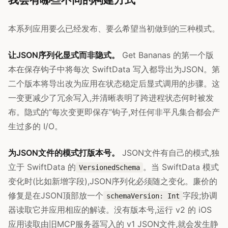
本系列应用要么已经发布、要么希望当初做到的三种模式。
让JSON序列化显式而非隐式。
Get Bananas 的第一个版
本在保存钩子中将每次 SwiftData 写入都导出为JSON。第
二个版本将导出改为应用在状态稳定后显式调用的步骤。这
一变更减少了冗余写入,并清晰表明了跨进程状态何时被发
布。隐式的”每次变更即保存”钩子,对任何非平凡集合都会产
生过多的 I/O。
为JSON文件的模式打版本号。
JSON文件有自己的模式,独
立于 SwiftData 的
。当 SwiftData 模式
VersionedSchema
变化时(比如新增字段),JSON序列化必须随之变化。廉价的
修复是在JSON顶部放一个
字段;协调
schemaVersion: Int
器读取它并应用相应的解读。没有版本号,运行 v2 的 iOS
应用读取由旧MCP服务器写入的 v1 JSON文件,就会发生静