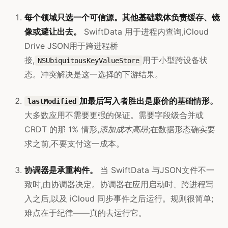
每个领域只选一个可信源。其他基础载体负责缓存、镜
像或避让出去。
SwiftData 用于进程内查询,iCloud
Drive JSON用于跨进程桥
接,
用于小型跨设备状
NSUbiquitousKeyValueStore
态。冲突解决是这一选择的下游结果。
加最后写入者胜出是廉价的基础情形。
lastModified
大多数应用不需要更强的保证。需要字段级合并或
CRDT 的那 1% 情形,
添加成本高昂
;在数据形态确实要
求之前,不要支付这一成本。
协调器是承重构件。
当 SwiftData 与JSON文件不一
致时,由协调器决定。协调器在应用启动时、跨进程写
入之后,以及 iCloud 同步事件之后运行。规则很简单;
难点在于纪律——真的去运行它。