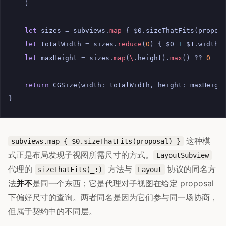
)
let
sizes
=
subviews
.
map
{
$0
.
sizeThatFits
(
propos
let
totalWidth
=
sizes
.
reduce
(
0
)
{
$0
+
$1
.
width
let
maxHeight
=
sizes
.
map
(
\
.
height
).
max
()
??
0
return
CGSize
(
width
:
totalWidth
,
height
:
maxHeigh
}
这种模
subviews.map { $0.sizeThatFits(proposal) }
式正是布局发现子视图所需尺寸的方式。
LayoutSubview
代理的
方法与
协议的同名方
sizeThatFits(_:)
Layout
法
并不
是同一个东西；它是代理对子视图在给定 proposal
下偏好尺寸的查询。两者同名是因为它们参与同一场协商，
但属于契约中的不同层。