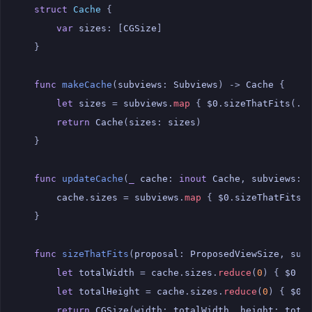
struct
Cache
{
var
sizes
:
[
CGSize
]
}
func
makeCache
(
subviews
:
Subviews
)
->
Cache
{
let
sizes
=
subviews
.
map
{
$0
.
sizeThatFits
(.
u
return
Cache
(
sizes
:
sizes
)
}
func
updateCache
(
_
cache
:
inout
Cache
,
subviews
:
cache
.
sizes
=
subviews
.
map
{
$0
.
sizeThatFits
(
}
func
sizeThatFits
(
proposal
:
ProposedViewSize
,
sub
let
totalWidth
=
cache
.
sizes
.
reduce
(
0
)
{
$0
+
let
totalHeight
=
cache
.
sizes
.
reduce
(
0
)
{
$0
return
CGSize
(
width
:
totalWidth
,
height
:
tota