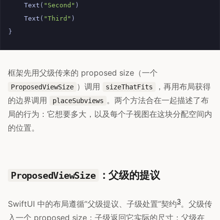
Text
(
"Second"
)
Text
(
"Third"
)
}
框架先用父级传来的 proposed size（一个
）调用
，再用布局获得
ProposedViewSize
sizeThatFits
的边界调用
。两个方法合在一起描述了布
placeSubviews
局的行为：它想要多大，以及每个子视图在这块分配空间内
的位置。
：父级的提议
ProposedViewSize
3
SwiftUI 中的布局遵循”父级提议、子级处置”契约
。父级传
入一个 proposed size；子级返回它实际的尺寸；父级在