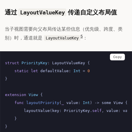
通过
传递自定义布局值
LayoutValueKey
当子视图需要向父布局传达某些信息（优先级、跨度、类
5
别）时，通道就是
：
LayoutValueKey
Copy
struct
PriorityKey
:
LayoutValueKey
{
static
let
defaultValue
:
Int
=
0
}
extension
View
{
func
layoutPriority
(
_
value
:
Int
)
->
some
View
{
layoutValue
(
key
:
PriorityKey
.
self
,
value
:
val
}
}