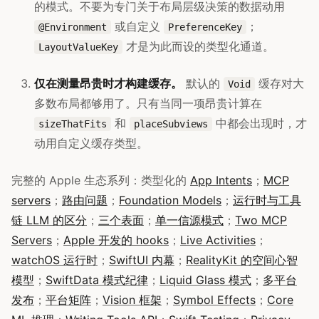
的模式。不要为专门关于布局层级决策的数据动用
或自定义
；
@Environment
PreferenceKey
才是为此而设的类型化通道。
LayoutValueKey
仅在测量昂贵时才构建缓存。
默认的
缓存对大
Void
多数布局都够用了。只有当同一项昂贵计算在
和
中都会出现时，才
sizeThatFits
placeSubviews
动用自定义缓存类型。
完整的 Apple 生态系列：类型化的
App Intents
；
MCP
servers
；
路由问题
；
Foundation Models
；
运行时与工具
链 LLM 的区分
；
三个表面
；
单一信源模式
；
Two MCP
Servers
；
Apple 开发的 hooks
；
Live Activities
；
watchOS 运行时
；
SwiftUI 内幕
；
RealityKit 的空间心智
模型
；
SwiftData 模式纪律
；
Liquid Glass 模式
；
多平台
发布
；
平台矩阵
；
Vision 框架
；
Symbol Effects
；
Core