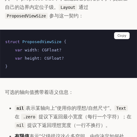
自己的边界内定位子级。
通过
Layout
参与这一契约：
ProposedViewSize
Copy
struct
ProposedViewSize
{
var
width
:
CGFloat
?
var
height
:
CGFloat
?
}
可选的轴向值携带着语义信息：
表示某轴向上”使用你的理想/自然尺寸”。
nil
Text
在
提议下返回最小宽度（每行一个字符）；在
.zero
提议下返回理想宽度（一行不换行）。
nil
有限值
表示”父级提议这么多空间，由你决定如何处