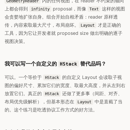
内的任何视图，在 reader 不约束的轴向
GeometryReader
上都会得到
proposal，而像
这样的视图
infinity
Text
会贪婪地扩张自身。组合开始自相矛盾：reader 原样透
传，内容索取最大尺寸，布局崩坏。
才是正确的
Layout
工具，因为它让开发者就 proposed size 做出明确的逐子
视图决策。
我可以写一个自定义的
替代品吗？
HStack
可以。一个等价于
的自定义 Layout 会读取子视
HStack
图的偏好尺寸、累加它们的宽度、取最大高度，并从左到右
放置它们。真正的
还做了更多事（间距、对齐、
HStack
布局优先级解析），但基本形态在
中是直截了当
Layout
的。这个练习是吃透协议工作方式的好方法。