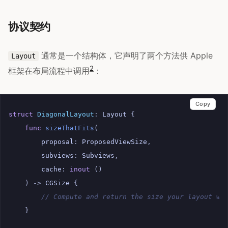
协议契约
通常是一个结构体，它声明了两个方法供 Apple
Layout
2
框架在布局流程中调用
：
Copy
struct
DiagonalLayout
:
Layout
{
func
sizeThatFits
(
proposal
:
ProposedViewSize
,
subviews
:
Subviews
,
cache
:
inout
()
)
->
CGSize
{
// Compute and return the size your layout wa
}