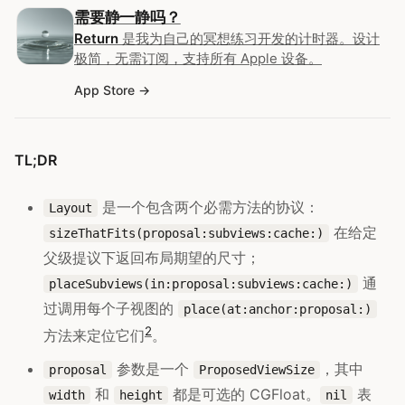
需要静一静吗？
Return
是我为自己的冥想练习开发的计时器。设计
极简，无需订阅，支持所有 Apple 设备。
App Store
TL;DR
是一个包含两个必需方法的协议：
Layout
在给定
sizeThatFits(proposal:subviews:cache:)
父级提议下返回布局期望的尺寸；
通
placeSubviews(in:proposal:subviews:cache:)
过调用每个子视图的
place(at:anchor:proposal:)
2
方法来定位它们
。
参数是一个
，其中
proposal
ProposedViewSize
和
都是可选的 CGFloat。
表
width
height
nil