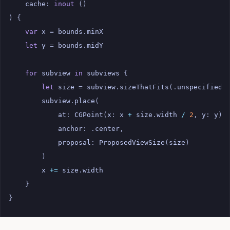
cache
:
inout
()
)
{
var
x
=
bounds
.
minX
let
y
=
bounds
.
midY
for
subview
in
subviews
{
let
size
=
subview
.
sizeThatFits
(.
unspecified
)
subview
.
place
(
at
:
CGPoint
(
x
:
x
+
size
.
width
/
2
,
y
:
y
),
anchor
:
.
center
,
proposal
:
ProposedViewSize
(
size
)
)
x
+=
size
.
width
}
}