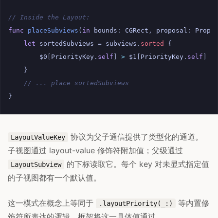
// Inside the Layout:
func
placeSubviews
(
in
bounds
:
CGRect
,
proposal
:
Propo
let
sortedSubviews
=
subviews
.
sorted
{
$0
[
PriorityKey
.
self
]
>
$1
[
PriorityKey
.
self
]
}
// ... place sortedSubviews
}
协议为父子通信提供了类型化的通道。
LayoutValueKey
子视图通过 layout-value 修饰符附加值；父级通过
的下标读取它。每个 key 对未显式指定值
LayoutSubview
的子视图都有一个默认值。
这一模式在概念上等同于
等内置修
.layoutPriority(_:)
饰符所表达的逻辑。框架将这一具体值通过