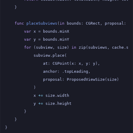
}
func
placeSubviews
(
in
bounds
:
CGRect
,
proposal
:
P
var
x
=
bounds
.
minX
var
y
=
bounds
.
minY
for
(
subview
,
size
)
in
zip
(
subviews
,
cache
.
si
subview
.
place
(
at
:
CGPoint
(
x
:
x
,
y
:
y
),
anchor
:
.
topLeading
,
proposal
:
ProposedViewSize
(
size
)
)
x
+=
size
.
width
y
+=
size
.
height
}
}
}