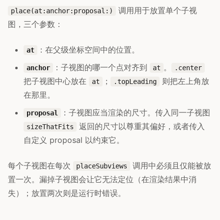
调用用于放置单个子视
place(at:anchor:proposal:)
图，三个参数：
：在父级坐标空间中的位置。
at
：子视图的哪一个点对齐到
。
anchor
at
.center
把子视图中心放在
；
则把左上角放
at
.topLeading
在那里。
：子视图应当渲染的尺寸。传入同一子视图
proposal
返回的尺寸以尊重其偏好，或者传入
sizeThatFits
自定义 proposal 以约束它。
每个子视图在每次
调用中必须且仅能被放
placeSubviews
置一次。漏掉子视图会让它无法定位（在渲染结果中消
失）；放置两次则是运行时错误。