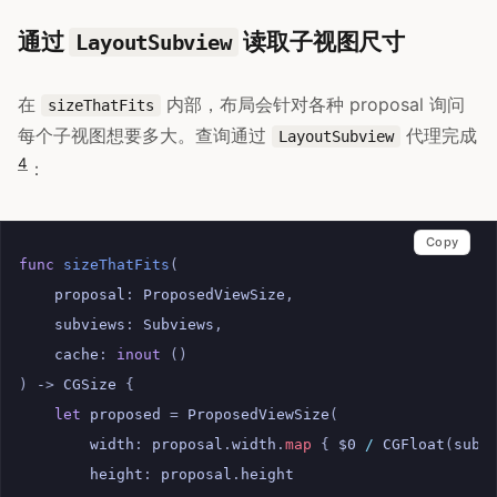
通过
读取子视图尺寸
LayoutSubview
在
内部，布局会针对各种 proposal 询问
sizeThatFits
每个子视图想要多大。查询通过
代理完成
LayoutSubview
4
：
Copy
func
sizeThatFits
(
proposal
:
ProposedViewSize
,
subviews
:
Subviews
,
cache
:
inout
()
)
->
CGSize
{
let
proposed
=
ProposedViewSize
(
width
:
proposal
.
width
.
map
{
$0
/
CGFloat
(
subv
height
:
proposal
.
height