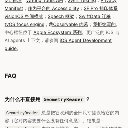
ML 推理
；
Writing Tools API
；
Swift Testing
；
Privacy
Manifest
；
作为平台的 Accessibility
；
SF Pro 排印体系
；
visionOS 空间模式
；
Speech 框架
；
SwiftData 迁移
；
tvOS focus engine
；
@Observable 内幕
；
我拒绝写的
。
中心枢纽位于
Apple Ecosystem 系列
。更广泛的 iOS 与
AI agents 上下文，请参阅
iOS Agent Development
guide
。
FAQ
为什么不直接用
？
GeometryReader
总是把它收到的全部尺寸提议给它的内
GeometryReader
容（它对内容想要什么没有任何意见）。结果是：