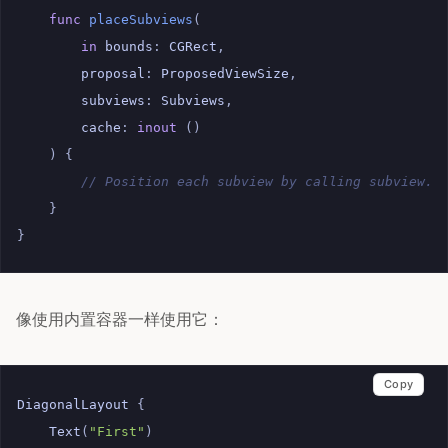
func
placeSubviews
(
in
bounds
:
CGRect
,
proposal
:
ProposedViewSize
,
subviews
:
Subviews
,
cache
:
inout
()
)
{
// Position each subview by calling subview.p
}
}
像使用内置容器一样使用它：
Copy
DiagonalLayout
{
Text
(
"First"
)