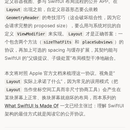
定义容器视图、参与 SwiftUI 布局流程的公开 API
。在
出现之前，自定义容器形态要么依赖
Layout
的奇技淫巧（这会破坏组合性，因为它
GeometryReader
会请求完整的 proposed size），要么用与系统对抗的自
定义
来实现。
才是正确答案：一
ViewModifier
Layout
个包含两个方法（
和
）的
sizeThatFits
placeSubviews
协议，再加上可选的 spacing 与缓存扩展，其契约能与
SwiftUI 的”父级提议、子级处置”布局模型干净地融合。
本文将对照 Apple 官方文档来梳理这一协议。视角是”
实际上承诺了什么”，因为常见的误用模式（把
Layout
当作坐标空间工具而非尺寸协商工具）会产生在
Layout
某块屏幕上正常、换块屏幕就崩坏的布局，而本系列的
What SwiftUI Is Made Of
一文已经主张过：理解 SwiftUI
架构的最佳方式就是阅读它的公开协议。