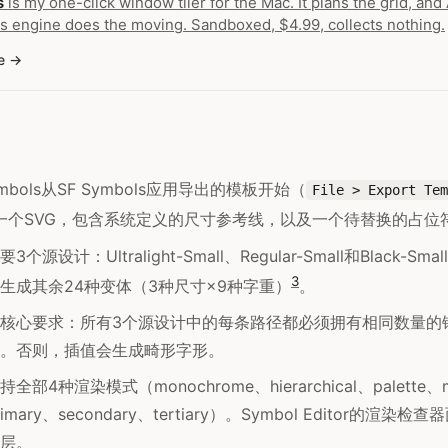
s
is my one-click window tiler for the Mac. It plans the grid, an
s engine does the moving. Sandboxed, $4.99, collects nothing.
e
mbols从SF Symbols应用导出的模板开始（
File > Export Tem
一个SVG，包含系统定义的尺寸参考线，以及一个待替换的占位
源设计：Ultralight-Small、Regular-Small和Black-Smal
3
生成其余24种变体（3种尺寸×9种字重）
。
核心要求：所有3个源设计中的每条路径都必须拥有相同数量的
。否则，插值会生成畸形字形。
部4种渲染模式（monochrome、hierarchical、palette、mu
mary、secondary、tertiary）。Symbol Editor的渲
层。