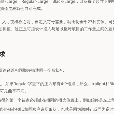
light-Large、Regular-Large、Black-Large，以及每个
插值过程就会自动完成。
ls 3引入可变模板之前，自定义符号需要手动绘制全部27种变体。
动插值。这正是可控设计投入与足以拖垮项目的工作量之间的差
求
2
源路径以相同顺序描述同一个形状
：
。
如果Regular字重下的正方形有4个锚点，那么Ultralight和B
可见曲率不同。
路径的第一个锚点必须处在相同的概念位置上，例如始终是左上
条路径必须以相同顺序遍历形状，也就是同为顺时针或同为逆时