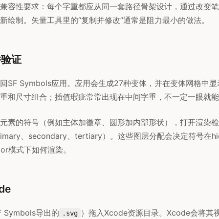
兼容性要求：每个字重都应从同一套路径骨架设计，通过改变笔
新绘制。矢量工具里的“复制并修改”通常是阻力最小的做法。
并验证
回SF Symbols应用。应用会生成27种变体，并在变体网格中
重和尺寸组合；插值瑕疵常常出现在中间字重，不一定一眼就能
元素的符号（例如主体加徽章、圆形加内部形状），打开渲染检
ary、secondary、tertiary）。这些图层分配会决定符号在hiera
icolor模式下如何渲染。
de
Symbols导出的
）拖入Xcode资源目录。Xcode会将其视
.svg