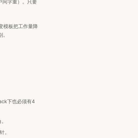
尺寸下的中间字重）。只要
可变模板把工作量降
别。
lack下也必须有4
角。
针。