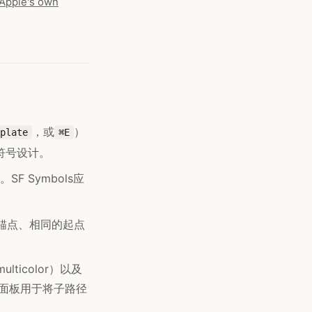
d Apple's own
，或
）
plate
⌘E
符号设计。
l。SF Symbols应
锚点、相同的起点
lticolor）以及
染检查器面板用于将子路径