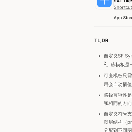
941 Tile
Shortcut
App Stor
TL;DR
自定义SF Sy
2
。该模板是
可变模板只需要3个
用会自动插值
路径兼容性是
和相同的方向
自定义符号支持全
图层结构（pri
分配到不同图