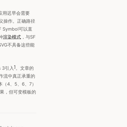
多数应用迟早会需要
定义操作。正确路径
Symbol可以直
种
渲染模式
，与SF
SVG不具备这些能
1
s 3引入
。文章的
作流中真正承重的
本（4、5、6、7）
画效果，但可变模板的