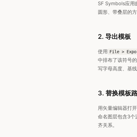
SF Symbol
圆形、带叠层的方
2. 导出模板
使用
File > Expo
中排布了该符号的3
写字母高度、基线
3. 替换模板
用矢量编辑器打开SVG（
命名图层包含3个
齐关系。