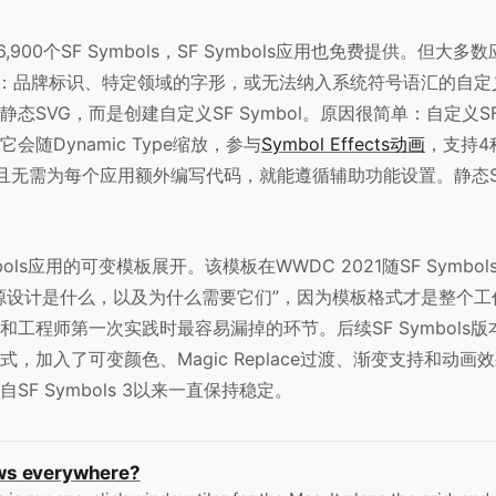
6,900个SF Symbols，SF Symbols应用也免费提供。但大
图标：品牌标识、特定领域的字形，或无法纳入系统符号语汇的自
态SVG，而是创建自定义SF Symbol。原因很简单：自定义SF 
会随Dynamic Type缩放，参与
Symbol Effects动画
，支持4
并且无需为每个应用额外编写代码，就能遵循辅助功能设置。静态
bols应用的可变模板展开。该模板在WWDC 2021随SF Symbol
源设计是什么，以及为什么需要它们”，因为模板格式才是整个工
工程师第一次实践时最容易漏掉的环节。后续SF Symbols版
，加入了可变颜色、Magic Replace过渡、渐变支持和动
SF Symbols 3以来一直保持稳定。
s everywhere?