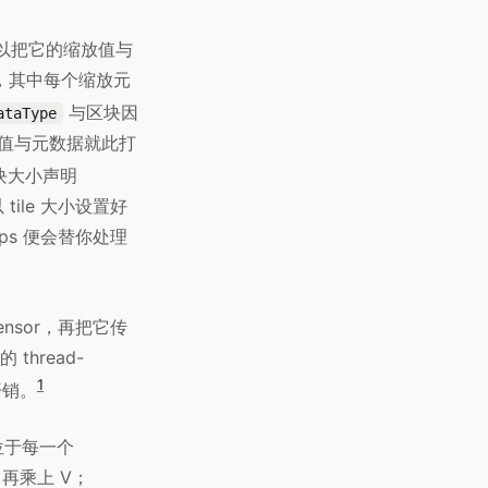
以把它的缩放值与
式，其中每个缩放元
与区块因
ataType
缩放值与元数据就此打
区块大小声明
tile 大小设置好
Ops 便会替你处理
nsor，再把它传
 thread-
1
开销。
l 位于每一个
x，再乘上 V；