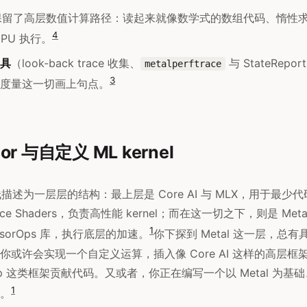
留了高层数值计算路径：读起来就像数学式的数组代码、惰性
4
PU 执行。
具
（look-back trace 收集、
与 StateRepor
metalperftrace
3
度量这一切画上句点。
sor 与自定义 ML kernel
 堆栈描述为一层层的结构：最上层是 Core AI 与 MLX，用于最
mance Shaders，负责高性能 kernel；而在这一切之下，则是 Metal 
1
 TensorOps 库，执行底层的加速。
你下探到 Metal 这一层，总有
你或许会实现一个自定义运算，插入像 Core AI 这样的高层框
a.cpp 这类框架贡献代码。又或者，你正在编写一个以 Metal 为
1
。