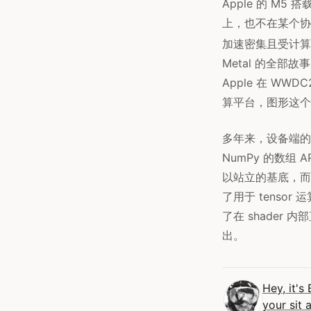
Apple 的 M5 搭
上，也不在某个协处
加速密集且受计算限制
Metal 的全部
Apple 在 WW
算平台，图形这个
多年来，设备端的 ML
NumPy 的数组 A
以站立的基底，而非
了用于 tensor 运
了在 shader
出。
Hey, it's
your sit 