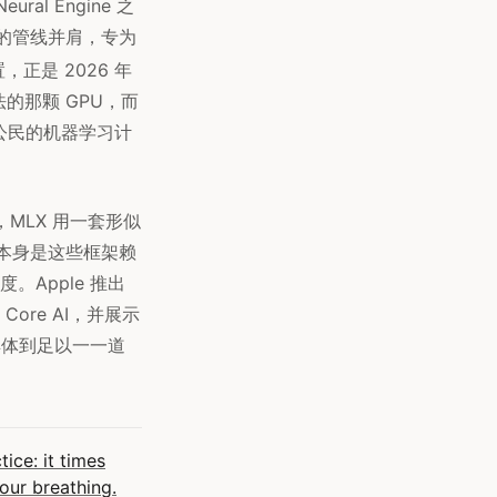
ral Engine 之
既有的管线并肩，专为
正是 2026 年
的那颗 GPU，而
一等公民的机器学习计
ne，MLX 用一套形似
al 本身是这些框架赖
。Apple 推出
入 Core AI，并展示
经具体到足以一一道
ice: it times
your breathing.