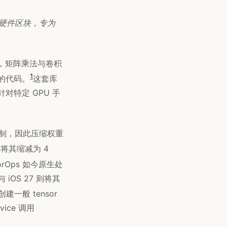
 内部的硬件区块，专为
 API，矩阵乘法与卷积
1
件的代码。
这套库
对特定 GPU 手
限制，因此压缩权重
将其缩减为 4
sorOps 如今原生处
 iOS 27 则将其
建一般 tensor
vice 调用