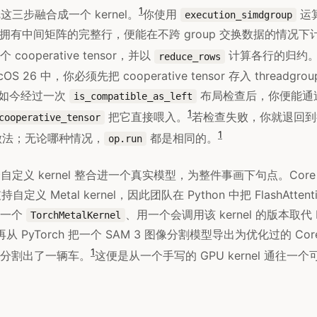
1
on 把这三步融合成一个 kernel。
你使用
运
execution_simdgroup
 各自拥有中间矩阵的完整行，便能在不跨 group 交换数据的情况下计算
ooperative tensor，并以
计算各行的归约
reduce_rows
S 26 中，你必须先把 cooperative tensor 存入 threadg
，但如今经过一次
布局检查后，你便能通
is_compatible_as_left
1
把它直接喂入。
若检查失败，你就退回到
cooperative_tensor
1
p 的做法；无论哪种情况，
都是相同的。
op.run
个自定义 kernel 整合进一个真实模型，为整件事画下句点。Core 
持自定义 Metal kernel，因此团队在 Python 中把 FlashAtte
册一个
、用一个会调用该 kernel 的版本取代 Hu
TorchMetalKernel
n，再从 PyTorch 把一个 SAM 3 图像分割模型导出为优化过的 Co
1
分割出了一辆车。
这便是从一个手写的 GPU kernel 通往一