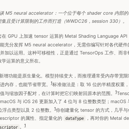
ao 谈 M5 neural accelerator：一个位于每个 shader core
 这类密集且受计算限制的工作而打造（WWDC26，session 330）。
套在 GPU 上加速 tensor 运算的 Metal Shading Language
分发挥 M5 neural accelerator，无需你编写针对各代硬
加以运用。这种可移植性，正是通过 TensorOps 工作、而非针
up 数学运算的意义所在。
用的新增功能是原生量化。模型持续变大，而推理通常受内存带宽
1
进内存，也能节省带宽。
标准做法是：取 16 位的半精度权重，
1
值与缩放因子配对，在计算时把它们映射回原本的范围。
Ten
OS 与 iOS 26 更新加入了 4 位与 8 位整数类型；macOS 与
1
 位浮点类型以及 2 位整数。
你创建量化 tensor 的方式，几乎与创
scriptor 的属性、指定量化的
，再对你的 Metal de
dataType
1
。
scriptor