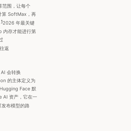
算范围，让每个
 SoftMax，再
1
。
2026 年最关键
roup 内存才能进行第
过
往返
AI 会转换
ntion 的主体定义为
gging Face 默
re AI 资产，它在一
个可发布模型的路