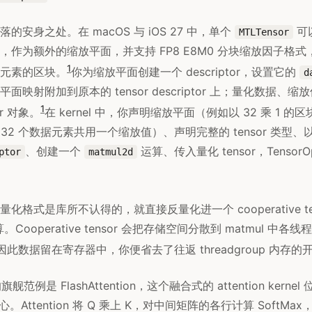
的安身之处。在 macOS 与 iOS 27 中，单个
可
MTLTensor
，作为额外的缩放平面，并支持 FP8 E8M0 分块缩放因子格
1
元素的区块。
你为缩放平面创建一个 descriptor，设置它的
d
面映射附加到原本的 tensor descriptor 上；量化数据、
1
r 对象。
在 kernel 中，你声明缩放平面（例如以 32 乘 1 的
32 个数据元素共用一个缩放值）、声明完整的 tensor 类型、以 
、创建一个
运算、传入量化 tensor，Tensor
ptor
matmul2d
化格式是库所不认得的，就直接反量化进一个 cooperative te
。Cooperative tensor 会把存储空间分散到 matmul 中各线程的
里，因此数据留在寄存器中，你便省去了往返 threadgroup 内存的
中的旗舰范例是 FlashAttention，这个融合式的 attention kerne
 的核心。Attention 将 Q 乘上 K，对中间矩阵的各行计算 SoftMa