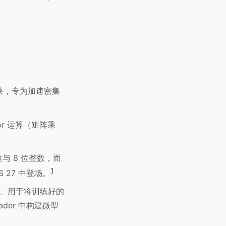
件区块，专为加速密集
nsor 运算（矩阵乘
 位与 8 位整数，而
1
S 27 中登场。
 降噪、用于将训练好的
hader 中构建微型