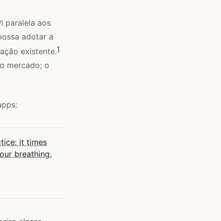
I paralela aos
possa adotar a
1
ação existente.
no mercado; o
apps:
ice: it times
your breathing.