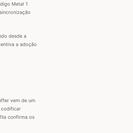
digo Metal 1
sincronização
ndo desde a
centiva a adoção
uffer vem de um
 codificar
ila confirma os