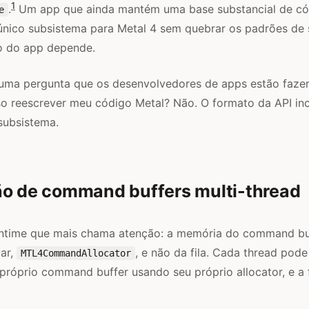
1
.
Um app que ainda mantém uma base substancial de có
e
único subsistema para Metal 4 sem quebrar os padrões de 
to do app depende.
 uma pergunta que os desenvolvedores de apps estão faze
 reescrever meu código Metal? Não. O formato da API in
subsistema.
ão de command buffers multi-thread
untime que mais chama atenção: a memória do command b
ar,
, e não da fila. Cada thread pode
MTL4CommandAllocator
próprio command buffer usando seu próprio allocator, e a f