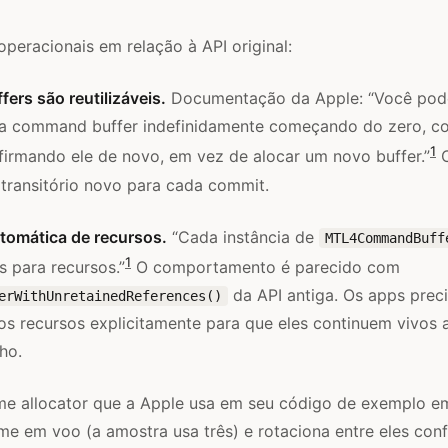
eracionais em relação à API original:
rs são reutilizáveis.
Documentação da Apple: “Você pode 
da command buffer indefinidamente começando do zero, c
1
irmando ele de novo, em vez de alocar um novo buffer.”
O
 transitório novo para cada commit.
tomática de recursos.
“Cada instância de
MTL4CommandBuff
1
s para recursos.”
O comportamento é parecido com
da API antiga. Os apps prec
erWithUnretainedReferences()
s recursos explicitamente para que eles continuem vivos 
ho.
me allocator que a Apple usa em seu código de exemplo 
ame em voo (a amostra usa três) e rotaciona entre eles co