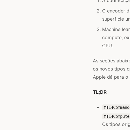
A codificaçã
O encoder d
superfície un
Machine lear
compute, ex
CPU.
As seções abaix
os novos tipos 
Apple dá para o
TL;DR
MTL4Command
MTL4Compute
Os tipos ori