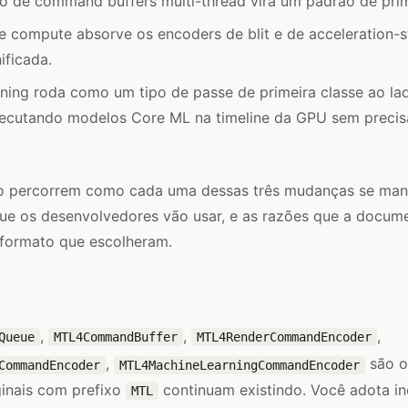
o de command buffers multi-thread vira um padrão de prim
e compute absorve os encoders de blit e de acceleration-
ificada.
ning roda como um tipo de passe de primeira classe ao la
ecutando modelos Core ML na timeline da GPU sem precisa
o percorrem como cada uma dessas três mudanças se manif
que os desenvolvedores vão usar, e as razões que a docum
 formato que escolheram.
,
,
,
Queue
MTL4CommandBuffer
MTL4RenderCommandEncoder
,
são o
CommandEncoder
MTL4MachineLearningCommandEncoder
ginais com prefixo
continuam existindo. Você adota i
MTL