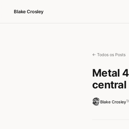
Pular para o conteúdo
Blake Crosley
← Todos os Posts
Metal 4
centra
1
Blake Crosley