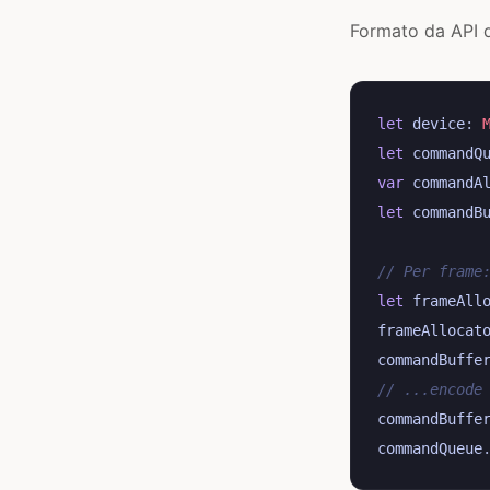
Formato da API 
let
device
:
let
commandQ
var
commandA
let
commandB
// Per frame
let
frameAll
frameAllocat
commandBuffe
// ...encode
commandBuffe
commandQueue