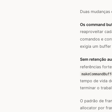
Duas mudanças op
Os command buffe
reaproveitar ca
comandos e conf
exigia um buffer
Sem retenção au
referências forte
makeCommandBuff
tempo de vida do
terminar o trabal
O padrão de fra
allocator por fr