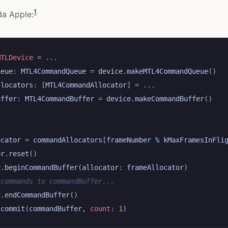
1
da Apple:
MTLDevice
=
...
ueue
:
MTL4CommandQueue
=
device
.
makeMTL4CommandQueue
()
llocators
:
[
MTL4CommandAllocator
]
=
...
uffer
:
MTL4CommandBuffer
=
device
.
makeCommandBuffer
()
:
ocator
=
commandAllocators
[
frameNumber
%
kMaxFramesInFli
or
.
reset
()
r
.
beginCommandBuffer
(
allocator
:
frameAllocator
)
 commands to commandBuffer...
r
.
endCommandBuffer
()
.
commit
(
commandBuffer
,
count
:
1
)