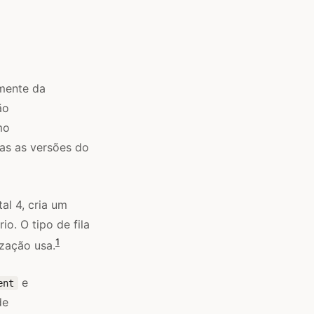
lmente da
ão
mo
das as versões do
al 4, cria um
io. O tipo de fila
1
ização usa.
e
ent
de