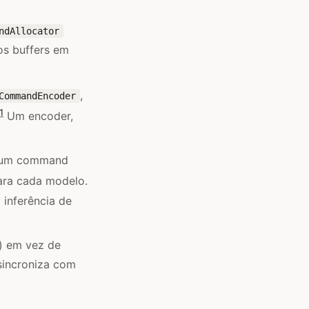
ndAllocator
os buffers em
,
CommandEncoder
1
Um encoder,
e um command
ara cada modelo.
inferência de
) em vez de
sincroniza com