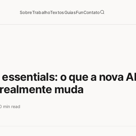
Sobre
Trabalho
Textos
Guias
Fun
Contato
 essentials: o que a nova A
l realmente muda
0 min read