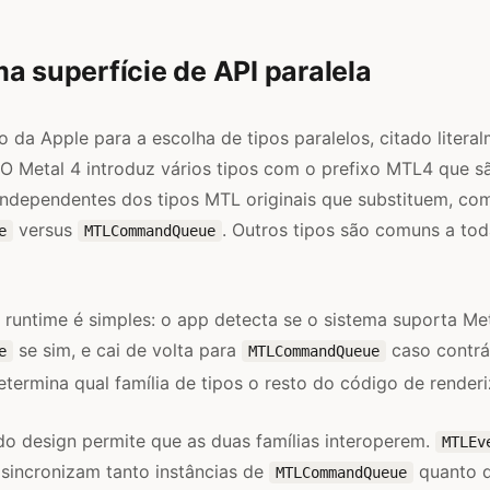
a superfície de API paralela
da Apple para a escolha de tipos paralelos, citado litera
O Metal 4 introduz vários tipos com o prefixo MTL4 que s
ndependentes dos tipos MTL originais que substituem, co
versus
. Outros tipos são comuns a to
e
MTLCommandQueue
 runtime é simples: o app detecta se o sistema suporta Met
se sim, e cai de volta para
caso contrár
e
MTLCommandQueue
etermina qual família de tipos o resto do código de render
o design permite que as duas famílias interoperem.
MTLEv
sincronizam tanto instâncias de
quanto 
MTLCommandQueue