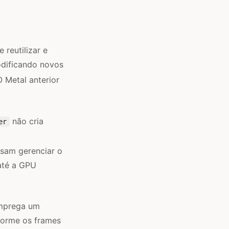
reutilizar e
odificando novos
 Metal anterior
não cria
er
isam gerenciar o
até a GPU
emprega um
nforme os frames