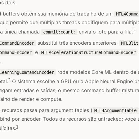
s dois.
buffers obtêm sua memória de trabalho de um
MTL4Comma
que permite que múltiplas threads codifiquem para múltipl
1
ma única chamada
envia o lote para a fila.
commit:count:
substitui três encoders anteriores:
CommandEncoder
MTLBlit
e
.
ommandEncoder
MTLAccelerationStructureCommandEncoder
.
roda modelos Core ML dentro d
LearningCommandEncoder
2
tal.
O sistema escolhe a GPU ou o Apple Neural Engine p
regam entradas e saídas; o mesmo command buffer mistura 
alho de render e compute.
 recursos passa para argument tables (
MTL4ArgumentTable
bind por encoder. Todos os recursos são untracked; você 
1
lícitas.