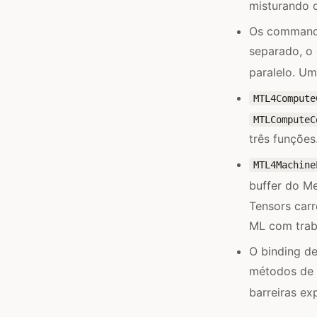
misturando o
Os command 
separado, o 
paralelo. U
MTL4Compute
MTLComputeC
três funções
MTL4Machine
buffer do Me
Tensors car
ML com trab
O binding de
métodos de 
barreiras exp