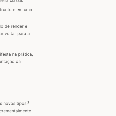
eira classe.
structure em uma
do de render e
r voltar para a
esta na prática,
entação da
1
s novos tipos.
ncrementalmente