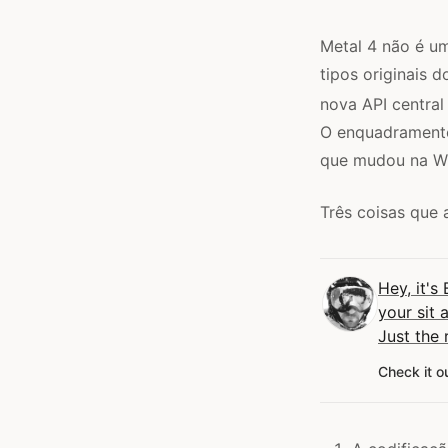
Metal 4 não é um
tipos originais 
nova API central
O enquadramento
que mudou na 
Três coisas que
Hey, it's
your sit 
Just the 
Check it o