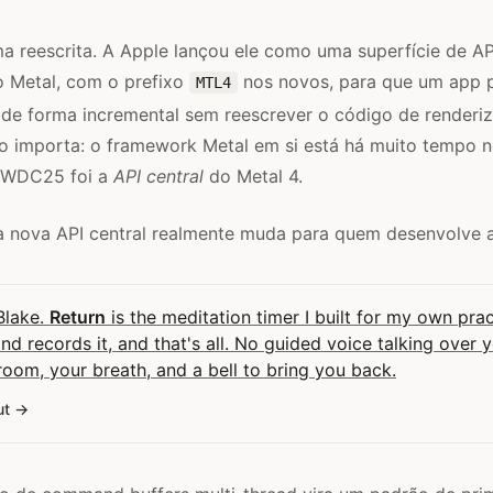
a reescrita. A Apple lançou ele como uma superfície de AP
do Metal, com o prefixo
nos novos, para que um app 
MTL4
 de forma incremental sem reescrever o código de renderiz
 importa: o framework Metal em si está há muito tempo 
WWDC25 foi a
API central
do Metal 4.
 a nova API central realmente muda para quem desenvolve 
 Blake.
Return
is the meditation timer I built for my own pract
and records it, and that's all. No guided voice talking over 
room, your breath, and a bell to bring you back.
ut