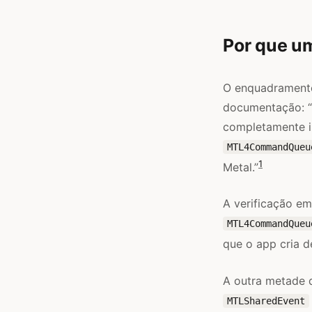
Por que um
O enquadramento 
documentação: “
completamente i
MTL4CommandQueu
1
Metal.”
A verificação em
MTL4CommandQueu
que o app cria d
A outra metade d
MTLSharedEvent