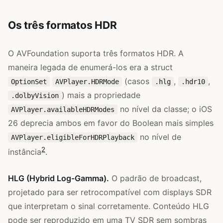
Os três formatos HDR
O AVFoundation suporta três formatos HDR. A
maneira legada de enumerá-los era a struct
(casos
,
,
OptionSet
AVPlayer.HDRMode
.hlg
.hdr10
) mais a propriedade
.dolbyVision
no nível da classe; o iOS
AVPlayer.availableHDRModes
26 deprecia ambos em favor do Boolean mais simples
no nível de
AVPlayer.eligibleForHDRPlayback
2
instância
.
HLG (Hybrid Log-Gamma).
O padrão de broadcast,
projetado para ser retrocompatível com displays SDR
que interpretam o sinal corretamente. Conteúdo HLG
pode ser reproduzido em uma TV SDR sem sombras