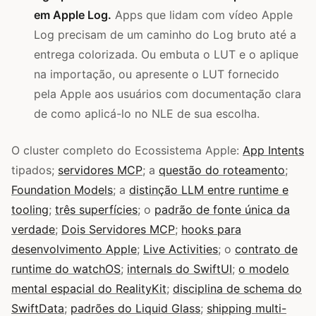
em Apple Log.
Apps que lidam com vídeo Apple
Log precisam de um caminho do Log bruto até a
entrega colorizada. Ou embuta o LUT e o aplique
na importação, ou apresente o LUT fornecido
pela Apple aos usuários com documentação clara
de como aplicá-lo no NLE de sua escolha.
O cluster completo do Ecossistema Apple:
App Intents
tipados;
servidores MCP
; a
questão do roteamento
;
Foundation Models
; a
distinção LLM entre runtime e
tooling
;
três superfícies
; o
padrão de fonte única da
verdade
;
Dois Servidores MCP
;
hooks para
desenvolvimento Apple
;
Live Activities
; o
contrato de
runtime do watchOS
;
internals do SwiftUI
;
o modelo
mental espacial do RealityKit
;
disciplina de schema do
SwiftData
;
padrões do Liquid Glass
;
shipping multi-