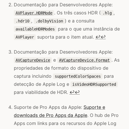
Documentação para Desenvolvedores Apple:
. Os três casos HDR (
,
AVPlayer.HDRMode
.hlg
,
) e a consulta
.hdr10
.dolbyVision
para o que uma instância de
availableHDRModes
suporta para o item atual.
↩
↩
AVPlayer
Documentação para Desenvolvedores Apple:
e
. As
AVCaptureDevice
AVCaptureDevice.Format
propriedades de formato do dispositivo de
captura incluindo
para
supportedColorSpaces
detecção de Apple Log e
isVideoHDRSupported
para viabilidade de HDR.
↩
↩
Suporte de Pro Apps da Apple:
Suporte e
downloads de Pro Apps da Apple
. O hub de Pro
Apps com links para os recursos do Apple Log