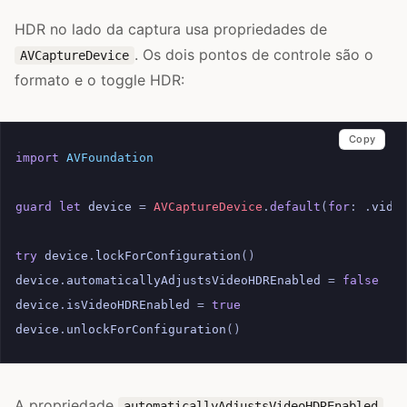
HDR no lado da captura usa propriedades de
. Os dois pontos de controle são o
AVCaptureDevice
formato e o toggle HDR:
Copy
import
AVFoundation
guard
let
device
=
AVCaptureDevice
.
default
(
for
:
.
vide
try
device
.
lockForConfiguration
()
device
.
automaticallyAdjustsVideoHDREnabled
=
false
device
.
isVideoHDREnabled
=
true
device
.
unlockForConfiguration
()
A propriedade
automaticallyAdjustsVideoHDREnabled