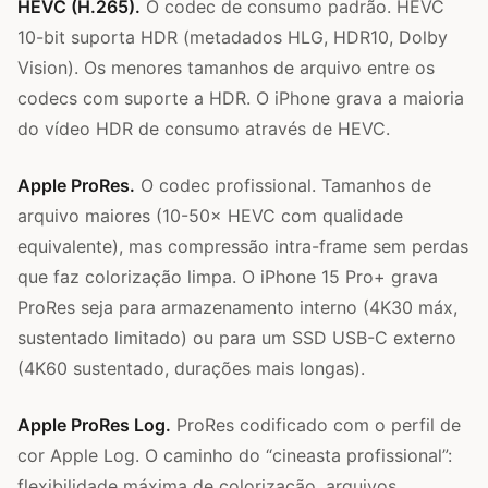
HEVC (H.265).
O codec de consumo padrão. HEVC
10-bit suporta HDR (metadados HLG, HDR10, Dolby
Vision). Os menores tamanhos de arquivo entre os
codecs com suporte a HDR. O iPhone grava a maioria
do vídeo HDR de consumo através de HEVC.
Apple ProRes.
O codec profissional. Tamanhos de
arquivo maiores (10-50× HEVC com qualidade
equivalente), mas compressão intra-frame sem perdas
que faz colorização limpa. O iPhone 15 Pro+ grava
ProRes seja para armazenamento interno (4K30 máx,
sustentado limitado) ou para um SSD USB-C externo
(4K60 sustentado, durações mais longas).
Apple ProRes Log.
ProRes codificado com o perfil de
cor Apple Log. O caminho do “cineasta profissional”:
flexibilidade máxima de colorização, arquivos