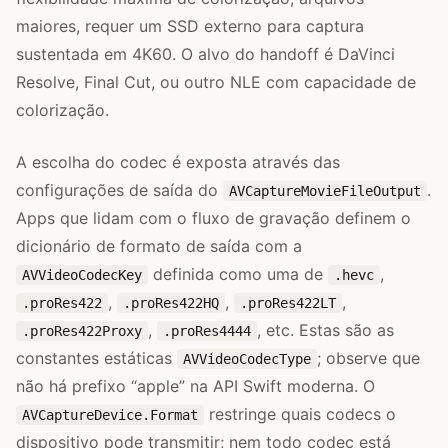
maiores, requer um SSD externo para captura
sustentada em 4K60. O alvo do handoff é DaVinci
Resolve, Final Cut, ou outro NLE com capacidade de
colorização.
A escolha do codec é exposta através das
configurações de saída do
.
AVCaptureMovieFileOutput
Apps que lidam com o fluxo de gravação definem o
dicionário de formato de saída com a
definida como uma de
,
AVVideoCodecKey
.hevc
,
,
,
.proRes422
.proRes422HQ
.proRes422LT
,
, etc. Estas são as
.proRes422Proxy
.proRes4444
constantes estáticas
; observe que
AVVideoCodecType
não há prefixo “apple” na API Swift moderna. O
restringe quais codecs o
AVCaptureDevice.Format
dispositivo pode transmitir; nem todo codec está