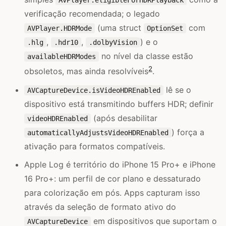
AVPlayer.eligibleForHDRPlayback
verificação recomendada; o legado
(uma struct
com
AVPlayer.HDRMode
OptionSet
,
,
) e o
.hlg
.hdr10
.dolbyVision
no nível da classe estão
availableHDRModes
2
obsoletos, mas ainda resolvíveis
.
lê se o
AVCaptureDevice.isVideoHDREnabled
dispositivo está transmitindo buffers HDR; definir
(após desabilitar
videoHDREnabled
) força a
automaticallyAdjustsVideoHDREnabled
ativação para formatos compatíveis.
Apple Log é território do iPhone 15 Pro+ e iPhone
16 Pro+: um perfil de cor plano e dessaturado
para colorização em pós. Apps capturam isso
através da seleção de formato ativo do
em dispositivos que suportam o
AVCaptureDevice