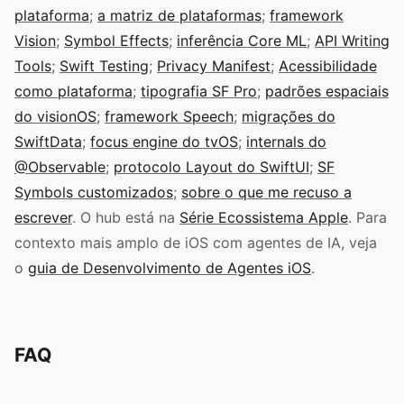
plataforma
;
a matriz de plataformas
;
framework
Vision
;
Symbol Effects
;
inferência Core ML
;
API Writing
Tools
;
Swift Testing
;
Privacy Manifest
;
Acessibilidade
como plataforma
;
tipografia SF Pro
;
padrões espaciais
do visionOS
;
framework Speech
;
migrações do
SwiftData
;
focus engine do tvOS
;
internals do
@Observable
;
protocolo Layout do SwiftUI
;
SF
Symbols customizados
;
sobre o que me recuso a
escrever
. O hub está na
Série Ecossistema Apple
. Para
contexto mais amplo de iOS com agentes de IA, veja
o
guia de Desenvolvimento de Agentes iOS
.
FAQ