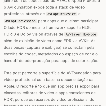
junto com os codecs padrão HEVC e Apple ProRes, e
o AVFoundation expõe toda a stack de vídeo
profissional através de
e
AVCaptureDevice
1
para apps que queiram participar
.
AVCaptureSession
O lado HDR do mesmo framework suporta HLG,
HDR10 e Dolby Vision através de
,
AVPlayer.HDRMode
além de exibição de vídeo como EDR via AVKit. As
duas peças (captura e exibição) se conectam pela
escolha do codec, metadados do espaço de cor e o
handoff de pós-produção para apps de colorização.
Este post percorre a superfície do AVFoundation para
vídeo profissional com base na documentação da
Apple. O recorte é “o que um app precisa expor para
cineastas, editores de vídeo e apps conscientes de
HDR”, porque os recursos de vídeo profissional do