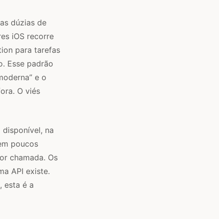
uas dúzias de
es iOS recorre
ion para tarefas
o. Esse padrão
moderna” e o
ora. O viés
 disponível, na
 em poucos
por chamada. Os
a API existe.
 esta é a