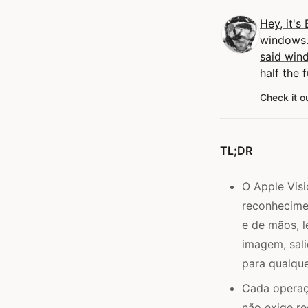
Hey, it's 
windows.
said win
half the f
Check it o
TL;DR
O Apple Vis
reconhecimen
e de mãos, 
imagem, sali
para qualqu
Cada operaç
não exige re