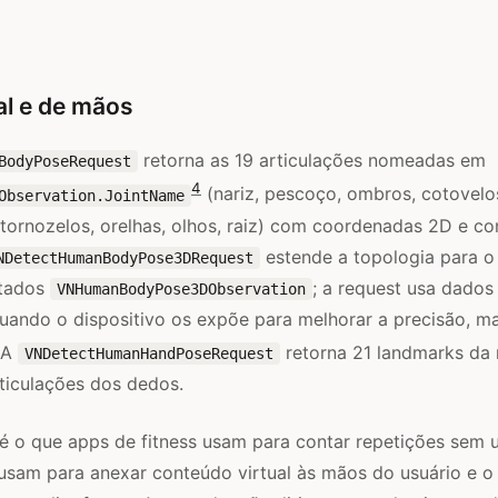
al e de mãos
retorna as 19 articulações nomeadas em
BodyPoseRequest
4
(nariz, pescoço, ombros, cotovelos
Observation.JointName
, tornozelos, orelhas, olhos, raiz) com coordenadas 2D e co
estende a topologia para o
NDetectHumanBodyPose3DRequest
ltados
; a request usa dados
VNHumanBodyPose3DObservation
quando o dispositivo os expõe para melhorar a precisão, m
A
retorna 21 landmarks da
VNDetectHumanHandPoseRequest
ticulações dos dedos.
é o que apps de fitness usam para contar repetições sem 
usam para anexar conteúdo virtual às mãos do usuário e o