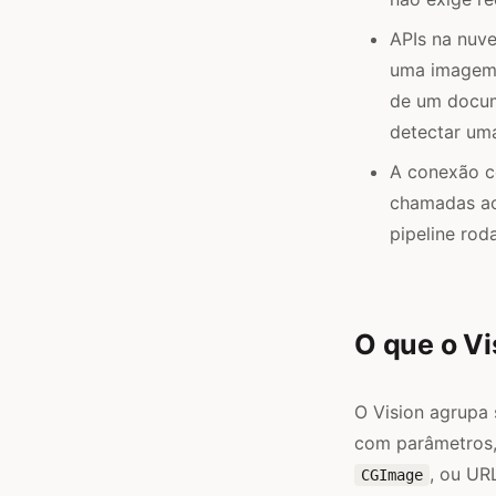
APIs na nuv
uma imagem 
de um docume
detectar uma
A conexão c
chamadas ao
pipeline rod
O que o V
O Vision agrupa
com parâmetros
, ou UR
CGImage