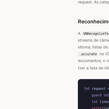
request. As cate
Reconhecime
A
VNRecognizeTe
streams de câme
idioma, listas d
no iO
.accurate
documentos; o r
(ver a lista de 
let
request
guard
le
let
line
print
(
li