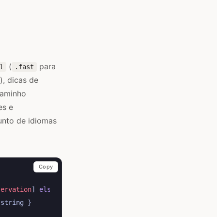
(
para
l
.fast
, dicas de
caminho
es e
unto de idiomas
Copy
servation
]
else
{
return
}
.
string
}