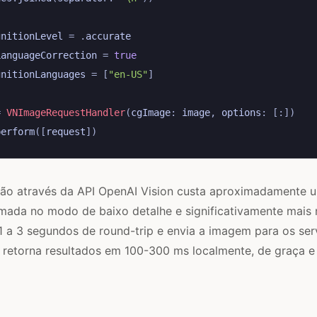
gnitionLevel
=
.
accurate
LanguageCorrection
=
true
gnitionLanguages
=
[
"en-US"
]
=
VNImageRequestHandler
(
cgImage
:
image
,
options
:
[:])
perform
([
request
])
o através da API OpenAI Vision custa aproximadamente u
mada no modo de baixo detalhe e significativamente mais
 1 a 3 segundos de round-trip e envia a imagem para os ser
 retorna resultados em 100-300 ms localmente, de graça e