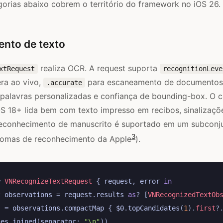
gorias abaixo cobrem o território do framework no iOS 26.
nto de texto
realiza OCR. A request suporta
xtRequest
recognitionLeve
ra ao vivo,
para escaneamento de documentos)
.accurate
e palavras personalizadas e confiança de bounding-box. O 
S 18+ lida bem com texto impresso em recibos, sinalizaçõ
econhecimento de manuscrito é suportado em um subconj
3
idiomas de reconhecimento da Apple
).
=
VNRecognizeTextRequest
{
request
,
error
in
t
observations
=
request
.
results
as
?
[
VNRecognizedTextOb
s
=
observations
.
compactMap
{
$0
.
topCandidates
(
1
).
first
?
nes
.
joined
(
separator
:
"
\n
"
))