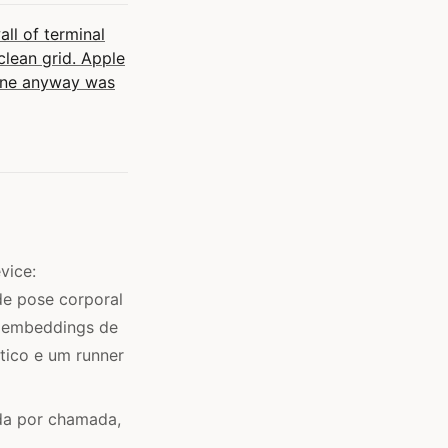
l of terminal
lean grid. Apple
 one anyway was
vice:
de pose corporal
, embeddings de
ptico e um runner
da por chamada,