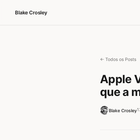
Pular para o conteúdo
Blake Crosley
← Todos os Posts
Apple V
que a m
1
Blake Crosley