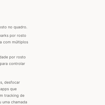
osto no quadro.
marks por rosto
ma com múltiplos
dade por rosto
 para controlar
s, desfocar
a apps que
om tracking de
 ou uma chamada