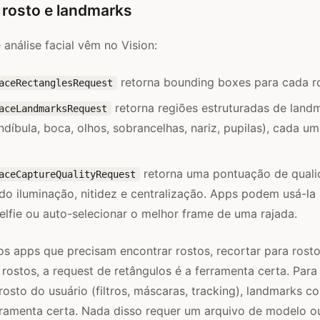
 rosto e landmarks
análise facial vêm no Vision:
retorna bounding boxes para cada r
aceRectanglesRequest
retorna regiões estruturadas de land
aceLandmarksRequest
ndíbula, boca, olhos, sobrancelhas, nariz, pupilas), cada u
retorna uma pontuação de quali
aceCaptureQualityRequest
indo iluminação, nitidez e centralização. Apps podem usá-la
elfie ou auto-selecionar o melhor frame de uma rajada.
os apps que precisam encontrar rostos, recortar para rosto
 rostos, a request de retângulos é a ferramenta certa. Par
osto do usuário (filtros, máscaras, tracking), landmarks c
erramenta certa. Nada disso requer um arquivo de modelo