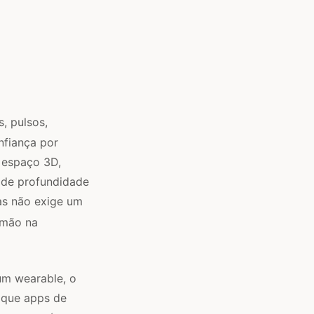
, pulsos,
nfiança por
 espaço 3D,
 de profundidade
as não exige um
 mão na
um wearable, o
 que apps de