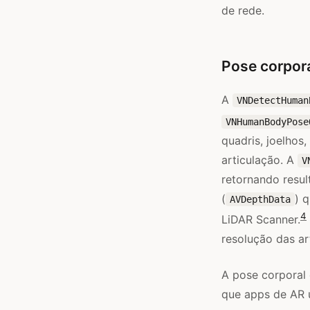
de rede.
Pose corpor
A
VNDetectHuman
VNHumanBodyPose
quadris, joelhos
articulação. A
V
retornando resu
(
) 
AVDepthData
4
LiDAR Scanner.
resolução das ar
A pose corporal 
que apps de AR 