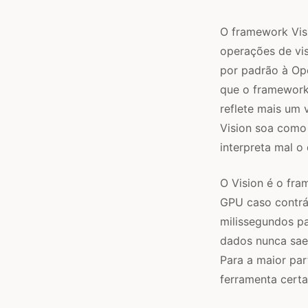
O framework Visi
operações de vi
por padrão à Ope
que o framework
reflete mais um
Vision soa como 
interpreta mal o
O Vision é o fra
GPU caso contrá
milissegundos p
dados nunca saem
Para a maior par
ferramenta certa