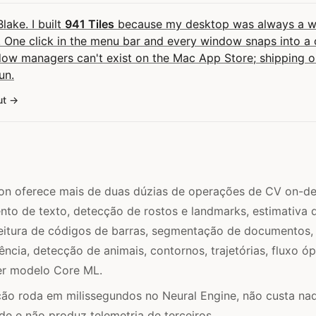
Blake. I built
941 Tiles
because my desktop was always a wal
 One click in the menu bar and every window snaps into a c
dow managers can't exist on the Mac App Store; shipping
un.
ut
ion oferece mais de duas dúzias de operações de CV on-de
to de texto, detecção de rostos e landmarks, estimativa 
leitura de códigos de barras, segmentação de documentos
ência, detecção de animais, contornos, trajetórias, fluxo ó
er modelo Core ML.
ão roda em milissegundos no Neural Engine, não custa na
de e não produz telemetria de terceiros.