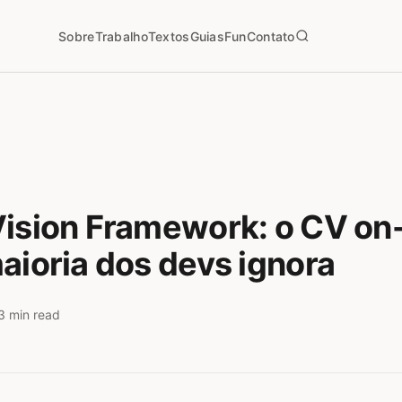
Sobre
Trabalho
Textos
Guias
Fun
Contato
ision Framework: o CV on
aioria dos devs ignora
3 min read