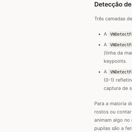
Detecção de
Três camadas de 
A
VNDetectF
A
VNDetectF
(linha da ma
keypoints.
A
VNDetectF
(0-1) reflet
captura de s
Para a maioria d
rostos ou contar
animam algo no r
pupilas são a f