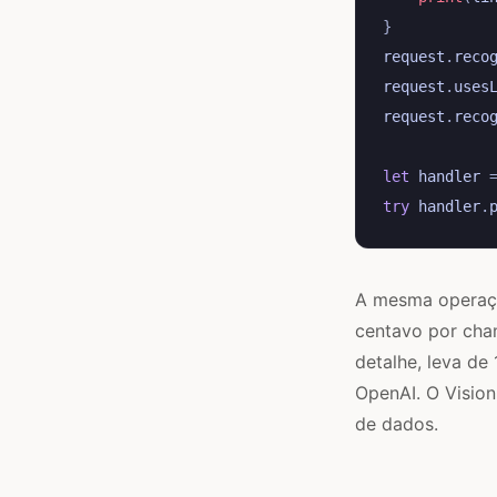
}
request
.
reco
request
.
uses
request
.
reco
let
handler
try
handler
.
A mesma operaçã
centavo por cha
detalhe, leva de
OpenAI. O Vision
de dados.