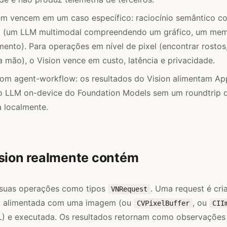
em vencem em um caso específico: raciocínio semântico c
(um LLM multimodal compreendendo um gráfico, um meme
nto). Para operações em nível de pixel (encontrar rostos, 
 mão), o Vision vence em custo, latência e privacidade.
om agent-workflow: os resultados do Vision alimentam App
 LLM on-device do Foundation Models sem um roundtrip d
a localmente.
ision realmente contém
 suas operações como tipos
. Uma request é cri
VNRequest
, alimentada com uma imagem (ou
, ou
CVPixelBuffer
CII
L) e executada. Os resultados retornam como observações