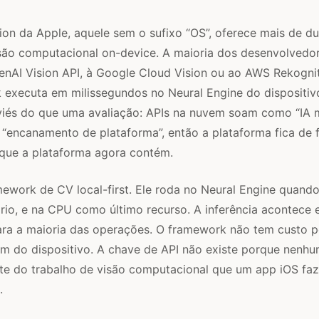
on da Apple, aquele sem o sufixo “OS”, oferece mais de d
são computacional on-device. A maioria dos desenvolvedor
nAI Vision API, à Google Cloud Vision ou ao AWS Rekognit
 executa em milissegundos no Neural Engine do dispositiv
 viés do que uma avaliação: APIs na nuvem soam como “IA 
“encanamento de plataforma”, então a plataforma fica de f
 que a plataforma agora contém.
mework de CV local-first. Ele roda no Neural Engine quando
rio, e na CPU como último recurso. A inferência acontece
ara a maioria das operações. O framework não tem custo 
 do dispositivo. A chave de API não existe porque nenhum
te do trabalho de visão computacional que um app iOS faz,
.