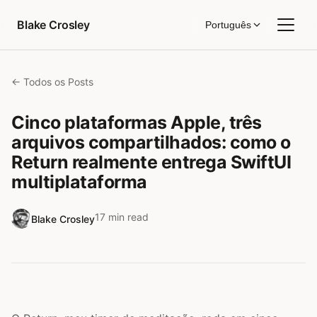
Pular para o conteúdo
Blake Crosley
Português
← Todos os Posts
Cinco plataformas Apple, três
arquivos compartilhados: como o
Return realmente entrega SwiftUI
multiplataforma
17 min read
Blake Crosley