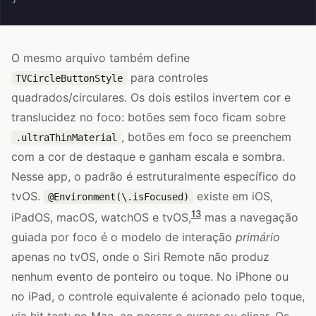
O mesmo arquivo também define
para controles
TVCircleButtonStyle
quadrados/circulares. Os dois estilos invertem cor e
translucidez no foco: botões sem foco ficam sobre
, botões em foco se preenchem
.ultraThinMaterial
com a cor de destaque e ganham escala e sombra.
Nesse app, o padrão é estruturalmente específico do
tvOS.
existe em iOS,
@Environment(\.isFocused)
13
iPadOS, macOS, watchOS e tvOS,
mas a navegação
guiada por foco é o modelo de interação
primário
apenas no tvOS, onde o Siri Remote não produz
nenhum evento de ponteiro ou toque. No iPhone ou
no iPad, o controle equivalente é acionado pelo toque,
via hit test; no Mac, ao passar o cursor ou clicar. Os