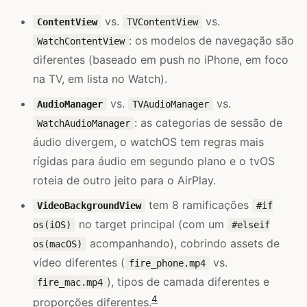
vs.
vs.
ContentView
TVContentView
: os modelos de navegação são
WatchContentView
diferentes (baseado em push no iPhone, em foco
na TV, em lista no Watch).
vs.
vs.
AudioManager
TVAudioManager
: as categorias de sessão de
WatchAudioManager
áudio divergem, o watchOS tem regras mais
rígidas para áudio em segundo plano e o tvOS
roteia de outro jeito para o AirPlay.
tem 8 ramificações
VideoBackgroundView
#if
no target principal (com um
os(iOS)
#elseif
acompanhando), cobrindo assets de
os(macOS)
vídeo diferentes (
vs.
fire_phone.mp4
), tipos de camada diferentes e
fire_mac.mp4
4
proporções diferentes.