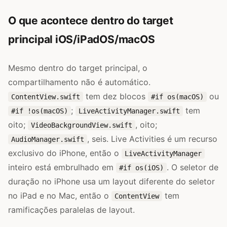
O que acontece dentro do target
principal iOS/iPadOS/macOS
Mesmo dentro do target principal, o
compartilhamento não é automático.
tem dez blocos
ou
ContentView.swift
#if os(macOS)
;
tem
#if !os(macOS)
LiveActivityManager.swift
oito;
, oito;
VideoBackgroundView.swift
, seis. Live Activities é um recurso
AudioManager.swift
exclusivo do iPhone, então o
LiveActivityManager
inteiro está embrulhado em
. O seletor de
#if os(iOS)
duração no iPhone usa um layout diferente do seletor
no iPad e no Mac, então o
tem
ContentView
ramificações paralelas de layout.