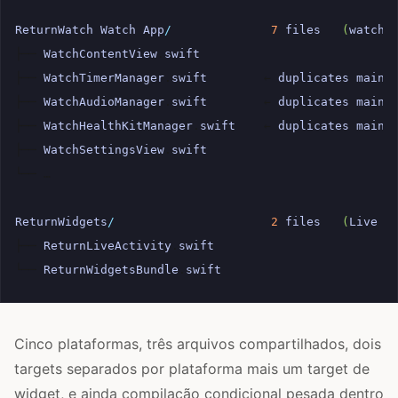
ReturnWatch
Watch
App
/
7
files
(
watchO
├──
WatchContentView
.
swift
├──
WatchTimerManager
.
swift
←
duplicates
main
├──
WatchAudioManager
.
swift
←
duplicates
main
├──
WatchHealthKitManager
.
swift
←
duplicates
main
├──
WatchSettingsView
.
swift
└──
…

ReturnWidgets
/
2
files
(
Live
A
├──
ReturnLiveActivity
.
swift
└──
ReturnWidgetsBundle
.
swift
Cinco plataformas, três arquivos compartilhados, dois
targets separados por plataforma mais um target de
widget, e ainda compilação condicional pesada dentro