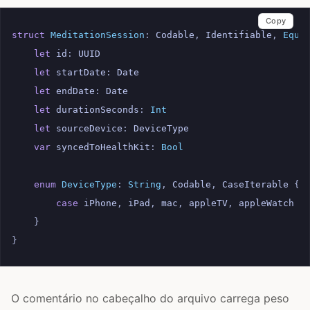
Copy
struct
MeditationSession
:
Codable
,
Identifiable
,
Equa
let
id
:
UUID
let
startDate
:
Date
let
endDate
:
Date
let
durationSeconds
:
Int
let
sourceDevice
:
DeviceType
var
syncedToHealthKit
:
Bool
enum
DeviceType
:
String
,
Codable
,
CaseIterable
{
case
iPhone
,
iPad
,
mac
,
appleTV
,
appleWatch
}
}
O comentário no cabeçalho do arquivo carrega peso