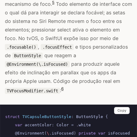
5
mecanismo de foco.
Todo elemento de interface com
o qual dá para interagir se declara focável; as setas
do sistema no Siri Remote movem o foco entre os
elementos; pressionar select ativa o elemento em
foco. No tvOS, o SwiftUI expõe isso por meio de
,
e tipos personalizados
.focusable()
.focusEffect
de
que reagem a
ButtonStyle
para produzir aquele
@Environment(\.isFocused)
efeito de inclinação em parallax que os apps da
própria Apple usam. Código de produção real em
6
:
TVFocusModifier.swift
Copy
struct
TVCapsuleButtonStyle
:
ButtonStyle
{
var
accentColor
:
Color
=
.
white
@
Environment
(
\
.
isFocused
)
private
var
isFocused