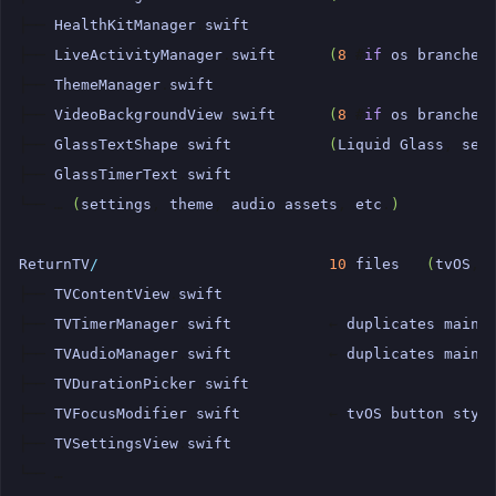
├──
HealthKitManager
.
swift
├──
LiveActivityManager
.
swift
(
8
#
if
os
branches
├──
ThemeManager
.
swift
├──
VideoBackgroundView
.
swift
(
8
#
if
os
branches
├──
GlassTextShape
.
swift
(
Liquid
Glass
,
see
├──
GlassTimerText
.
swift
└──
…
(
settings
,
theme
,
audio
assets
,
etc
.
)
ReturnTV
/
10
files
(
tvOS
,
├──
TVContentView
.
swift
├──
TVTimerManager
.
swift
←
duplicates
main
├──
TVAudioManager
.
swift
←
duplicates
main
├──
TVDurationPicker
.
swift
├──
TVFocusModifier
.
swift
←
tvOS
button
styl
├──
TVSettingsView
.
swift
└──
…
