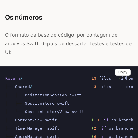
Os números
O formato da base de código, por contagem de
arquivos Swift, depois de descartar testes e testes de
UI:
Copy
Return
/
18
files
(
iPhone
├──
Shared
/
3
files
←
cros
│
├──
MeditationSession
.
swift
│
├──
SessionStore
.
swift
│
└──
SessionHistoryView
.
swift
├──
ContentView
.
swift
(
10
#
if
os
branche
├──
TimerManager
.
swift
(
2
#
if
os
branches
├──
AudioManager
.
swift
(
6
#
if
os
branches