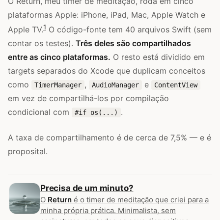
O Return, meu timer de meditação, roda em cinco
plataformas Apple: iPhone, iPad, Mac, Apple Watch e
1
Apple TV.
O código-fonte tem 40 arquivos Swift (sem
contar os testes).
Três deles são compartilhados
entre as cinco plataformas.
O resto está dividido em
targets separados do Xcode que duplicam conceitos
como
,
e
TimerManager
AudioManager
ContentView
em vez de compartilhá-los por compilação
condicional com
.
#if os(...)
A taxa de compartilhamento é de cerca de 7,5% — e é
proposital.
Precisa de um minuto?
O
Return
é o timer de meditação que criei para a
minha própria prática. Minimalista, sem