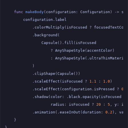
func
makeBody
(
configuration
:
Configuration
)
->
so
configuration
.
label
.
colorMultiply
(
isFocused
?
focusedTextCol
.
background
(
Capsule
().
fill
(
isFocused
?
AnyShapeStyle
(
accentColor
)
:
AnyShapeStyle
(.
ultraThinMateria
)
.
clipShape
(
Capsule
())
.
scaleEffect
(
isFocused
?
1.1
:
1.0
)
.
scaleEffect
(
configuration
.
isPressed
?
0.
.
shadow
(
color
:
.
black
.
opacity
(
isFocused
?
radius
:
isFocused
?
20
:
5
,
y
:
is
.
animation
(.
easeInOut
(
duration
:
0.2
),
val
}
}