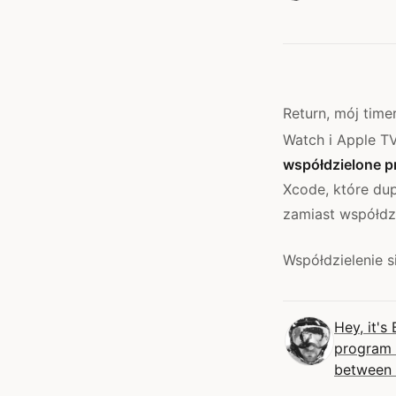
Return, mój time
Watch i Apple TV
współdzielone pr
Xcode, które dup
zamiast współdz
Współdzielenie s
Hey, it's
program w
between 