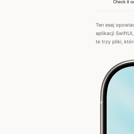
Check it o
Ten esej opowia
aplikacji SwiftU
te trzy pliki, któ