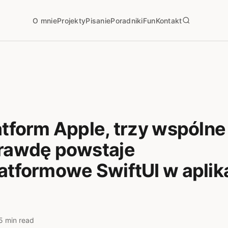
O mnie
Projekty
Pisanie
Poradniki
Fun
Kontakt
atform Apple, trzy wspólne 
prawdę powstaje
atformowe SwiftUI w aplika
5 min read