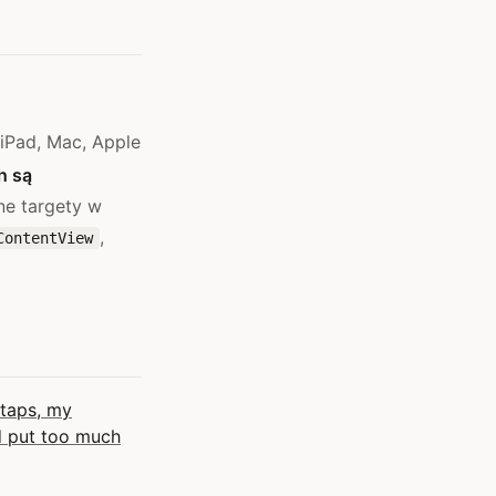
 iPad, Mac, Apple
h są
ne targety w
,
ContentView
 taps, my
ed put too much