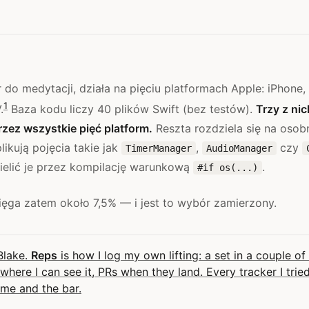
r do medytacji, działa na pięciu platformach Apple: iPhone,
1
.
Baza kodu liczy 40 plików Swift (bez testów).
Trzy z nic
zez wszystkie pięć platform.
Reszta rozdziela się na osob
likują pojęcia takie jak
,
czy
TimerManager
AudioManager
ielić je przez kompilację warunkową
.
#if os(...)
ięga zatem około 7,5% — i jest to wybór zamierzony.
 Blake.
Reps
is how I log my own lifting: a set in a couple of
here I can see it, PRs when they land. Every tracker I tri
me and the bar.