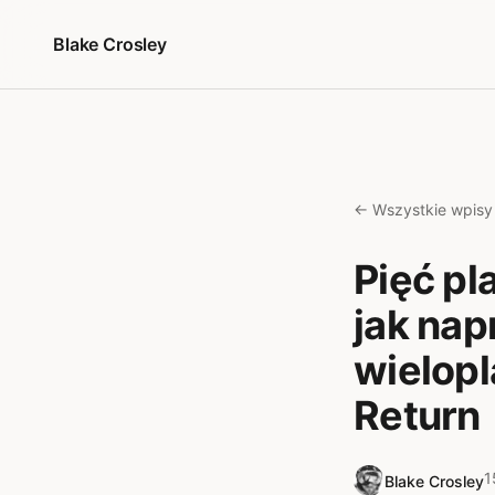
Przejdź do treści
Blake Crosley
← Wszystkie wpisy
Pięć pl
jak na
wielopl
Return
1
Blake Crosley