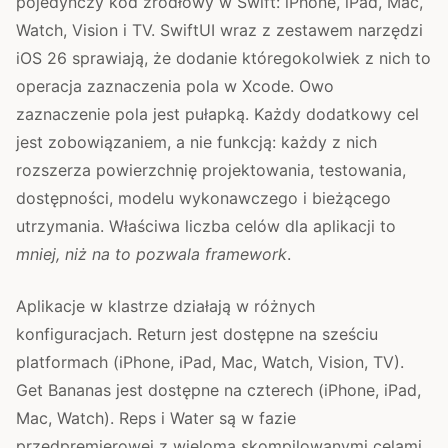
pojedynczy kod źródłowy w Swift: iPhone, iPad, Mac,
Watch, Vision i TV. SwiftUI wraz z zestawem narzędzi
iOS 26 sprawiają, że dodanie któregokolwiek z nich to
operacja zaznaczenia pola w Xcode. Owo
zaznaczenie pola jest pułapką. Każdy dodatkowy cel
jest zobowiązaniem, a nie funkcją: każdy z nich
rozszerza powierzchnię projektowania, testowania,
dostępności, modelu wykonawczego i bieżącego
utrzymania. Właściwa liczba celów dla aplikacji to
mniej, niż na to pozwala framework
.
Aplikacje w klastrze działają w różnych
konfiguracjach. Return jest dostępne na sześciu
platformach (iPhone, iPad, Mac, Watch, Vision, TV).
Get Bananas jest dostępne na czterech (iPhone, iPad,
Mac, Watch). Reps i Water są w fazie
przedpremierowej z wieloma skompilowanymi celami,