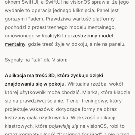
oknem SwiftUI, a SwiftUI na visionOS sprawia, że jego
wydanie to operacja jednego kliknięcia. Panel jest
gorszym iPadem. Prawdziwa wartość platformy
pochodzi z przestrzennego modelu mentalnego,
omówionego w
RealityKit i przestrzenny model
mentalny
, gdzie treść żyje w pokoju, a nie na panelu.
Sygnały na “tak” dla Vision:
Aplikacja ma treść 3D, która zyskuje dzięki
znajdowaniu się w pokoju.
Wirtualna rzeźba, wokół
której użytkownik może chodzić. Miarka, która kładzie
się na prawdziwej ścianie. Trener treningowy, który
projektuje wskazówki dotyczące formy na obraz
lustrzany ciała użytkownika. Większość aplikacji
klastrowych, które
pojawiają się
na visionOS, robi to
przez kompatybilność “Designed for iPad”, a nie przez