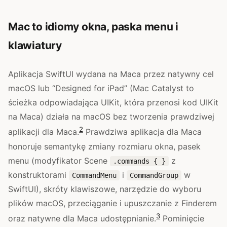
Mac to idiomy okna, paska menu i
klawiatury
Aplikacja SwiftUI wydana na Maca przez natywny cel
macOS lub “Designed for iPad” (Mac Catalyst to
ścieżka odpowiadająca UIKit, która przenosi kod UIKit
na Maca) działa na macOS bez tworzenia prawdziwej
2
aplikacji dla Maca.
Prawdziwa aplikacja dla Maca
honoruje semantykę zmiany rozmiaru okna, pasek
menu (modyfikator Scene
z
.commands { }
konstruktorami
i
w
CommandMenu
CommandGroup
SwiftUI), skróty klawiszowe, narzędzie do wyboru
plików macOS, przeciąganie i upuszczanie z Finderem
3
oraz natywne dla Maca udostępnianie.
Pominięcie