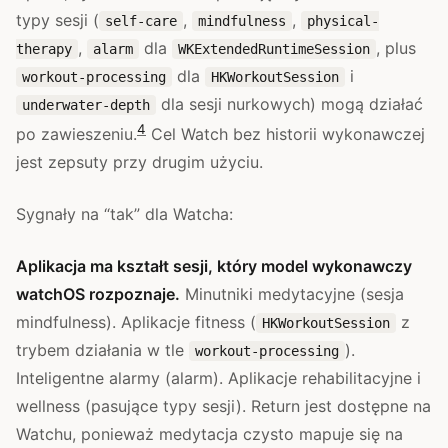
typy sesji (
,
,
self-care
mindfulness
physical-
,
dla
, plus
therapy
alarm
WKExtendedRuntimeSession
dla
i
workout-processing
HKWorkoutSession
dla sesji nurkowych) mogą działać
underwater-depth
4
po zawieszeniu.
Cel Watch bez historii wykonawczej
jest zepsuty przy drugim użyciu.
Sygnały na “tak” dla Watcha:
Aplikacja ma kształt sesji, który model wykonawczy
watchOS rozpoznaje.
Minutniki medytacyjne (sesja
mindfulness). Aplikacje fitness (
z
HKWorkoutSession
trybem działania w tle
).
workout-processing
Inteligentne alarmy (alarm). Aplikacje rehabilitacyjne i
wellness (pasujące typy sesji). Return jest dostępne na
Watchu, ponieważ medytacja czysto mapuje się na