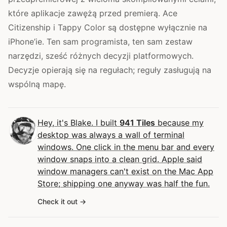
które aplikacje zawężą przed premierą. Ace
Citizenship i Tappy Color są dostępne wyłącznie na
iPhone’ie. Ten sam programista, ten sam zestaw
narzędzi, sześć różnych decyzji platformowych.
Decyzje opierają się na regułach; reguły zasługują na
wspólną mapę.
Hey, it's Blake. I built
941 Tiles
because my
desktop was always a wall of terminal
windows. One click in the menu bar and every
window snaps into a clean grid. Apple said
window managers can't exist on the Mac App
Store; shipping one anyway was half the fun.
Check it out