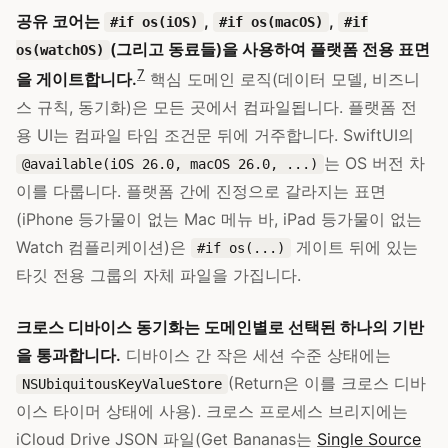
공유 코어는
,
,
#if os(iOS)
#if os(macOS)
#if
(그리고 동료들)을 사용하여 플랫폼 전용 표면
os(watchOS)
7
을 게이트합니다.
핵심 도메인 로직(데이터 모델, 비즈니
스 규칙, 동기화)은 모든 곳에서 컴파일됩니다. 플랫폼 전
용 UI는 컴파일 타임 조건문 뒤에 거주합니다. SwiftUI의
는 OS 버전 차
@available(iOS 26.0, macOS 26.0, ...)
이를 다룹니다. 플랫폼 간에 진정으로 갈라지는 표면
(iPhone 등가물이 없는 Mac 메뉴 바, iPad 등가물이 없는
Watch 컴플리케이션)은
게이트 뒤에 있는
#if os(...)
타깃 전용 그룹의 자체 파일을 가집니다.
크로스 디바이스 동기화는 도메인별로 선택된 하나의 기반
을 통과합니다.
디바이스 간 작은 세션 수준 상태에는
(Return은 이를 크로스 디바
NSUbiquitousKeyValueStore
이스 타이머 상태에 사용). 크로스 프로세스 브리지에는
iCloud Drive JSON 파일(Get Bananas는
Single Source