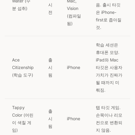
Water (수
Mac,
시
음. 출시 타깃
분 섭취)
Vision
전
은 iPhone-
(컴파일
first로 좁아질
됨)
것.
학습 세션은
휴대폰 모양.
Ace
출
iPad와 Mac
Citizenship
시
iPhone
타깃은 사용자
(학습 도구)
됨
가치가 진짜가
될 때까지 미
뤄짐.
Tappy
탭 타깃 게임.
출
Color (어린
손목이나 리모
시
iPhone
이 색칠 게
컨으로 변환되
됨
임)
지 않음.