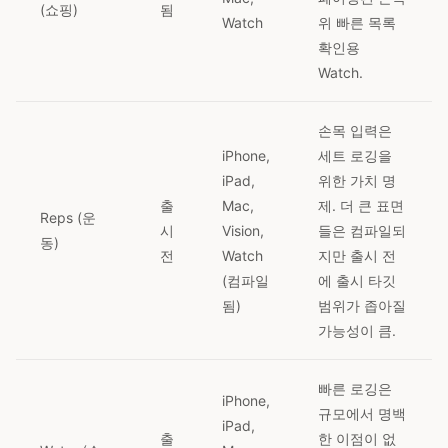
(쇼핑)
됨
Watch
위 빠른 목록
확인용
Watch.
손목 입력은
iPhone,
세트 로깅을
iPad,
위한 가치 명
출
Mac,
제. 더 큰 표면
Reps (운
시
Vision,
들은 컴파일되
동)
전
Watch
지만 출시 전
(컴파일
에 출시 타깃
됨)
범위가 좁아질
가능성이 큼.
빠른 로깅은
iPhone,
규모에서 명백
iPad,
출
한 이점이 없