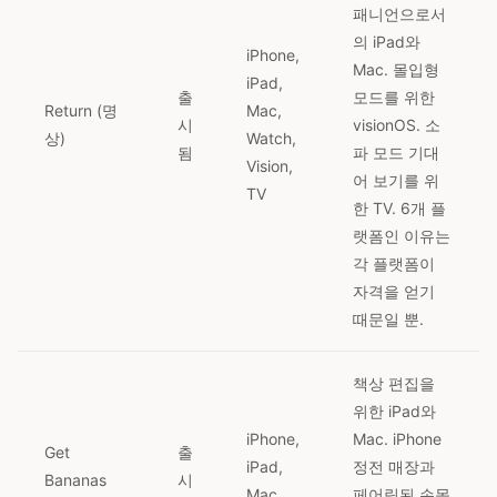
패니언으로서
의 iPad와
iPhone,
Mac. 몰입형
iPad,
출
모드를 위한
Return (명
Mac,
시
visionOS. 소
상)
Watch,
됨
파 모드 기대
Vision,
어 보기를 위
TV
한 TV. 6개 플
랫폼인 이유는
각 플랫폼이
자격을 얻기
때문일 뿐.
책상 편집을
위한 iPad와
iPhone,
Mac. iPhone
Get
출
iPad,
정전 매장과
Bananas
시
Mac,
페어링된 손목